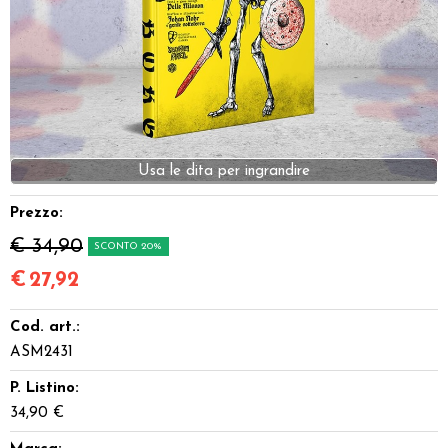
Dadi
Accessori
Giocattoli e Gadget
Offerte del Dragone
Prezzo:
€ 34,90
SCONTO 20%
€
27,92
Cod. art.:
ASM2431
P. Listino:
34,90 €