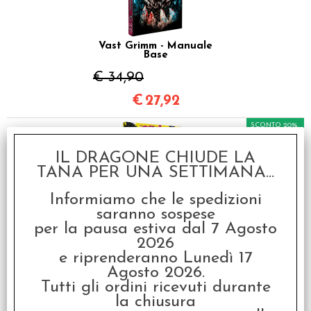
Vast Grimm - Manuale
Base
€ 34,90
€
27,92
SCONTO 20%
IL DRAGONE CHIUDE LA
TANA PER UNA SETTIMANA...
Informiamo che le spedizioni
saranno sospese
per la pausa estiva dal 7 Agosto
Cy_Borg - Italiano
2026
€ 39,90
e riprenderanno Lunedì 17
Agosto 2026.
€
31,92
Tutti gli ordini ricevuti durante
la chiusura