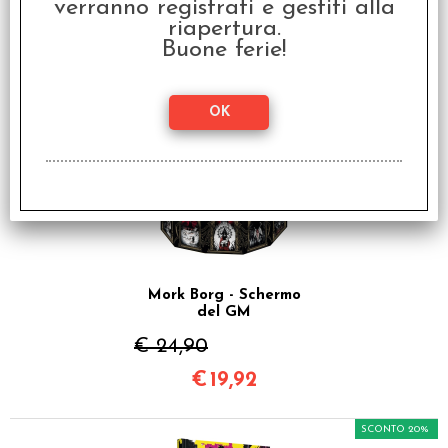
verranno registrati e gestiti alla
I clienti che hanno acquistato questo
riapertura.
Buone ferie!
prodotto, hanno scelto anche questi
articoli
SCONTO 20%
Mork Borg - Schermo
del GM
€ 24,90
€
19,92
SCONTO 20%