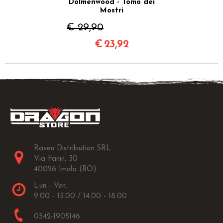
Dolmenwood - Tomo dei
Mostri
€ 29,90
€
23,92
Raven Distribution SRL
Via Fanin, 30
40026 Imola (BO)
Lun - Ven:
9.00 - 13.00 / 14.00 - 18.00
0542-1905146