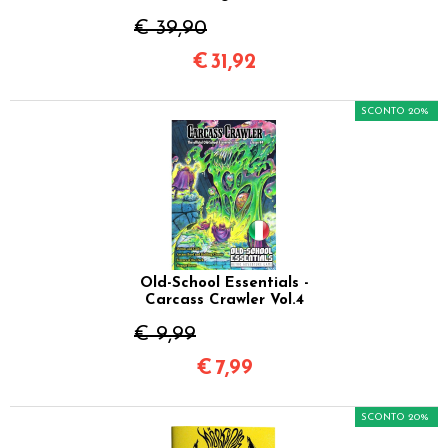
€ 39,90
€
31,92
SCONTO 20%
Old-School Essentials -
Carcass Crawler Vol.4
€ 9,99
€
7,99
SCONTO 20%