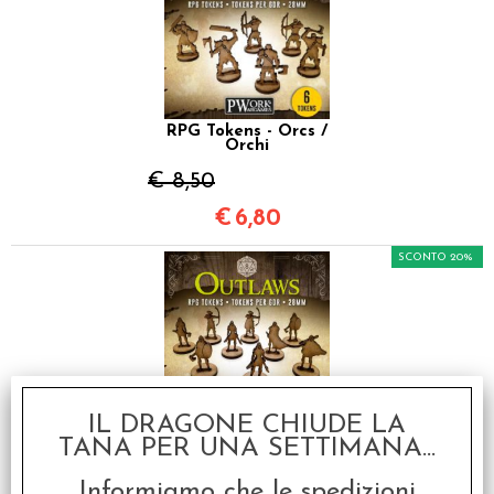
RPG Tokens - Orcs /
Orchi
€ 8,50
€
6,80
SCONTO 20%
IL DRAGONE CHIUDE LA
RPG Tokens - Outlaws /
Fuorilegge
TANA PER UNA SETTIMANA...
€ 8,50
Informiamo che le spedizioni