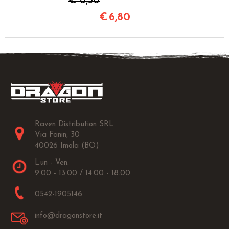
€ 8,50
€
6,80
Raven Distribution SRL
Via Fanin, 30
40026 Imola (BO)
Lun - Ven:
9.00 - 13.00 / 14.00 - 18.00
0542-1905146
info@dragonstore.it