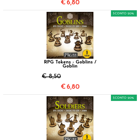
€
6,80
SCONTO 20%
RPG Tokens - Goblins /
Goblin
€ 8,50
€
6,80
SCONTO 20%