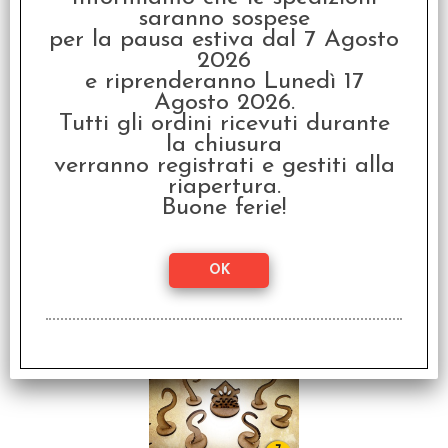
saranno sospese
€
6,80
per la pausa estiva dal 7 Agosto
2026
SCONTO 20%
e riprenderanno Lunedì 17
Agosto 2026.
Tutti gli ordini ricevuti durante
la chiusura
verranno registrati e gestiti alla
riapertura.
Buone ferie!
RPG Tokens - Spiders /
Ragni
€ 8,50
€
6,80
SCONTO 20%