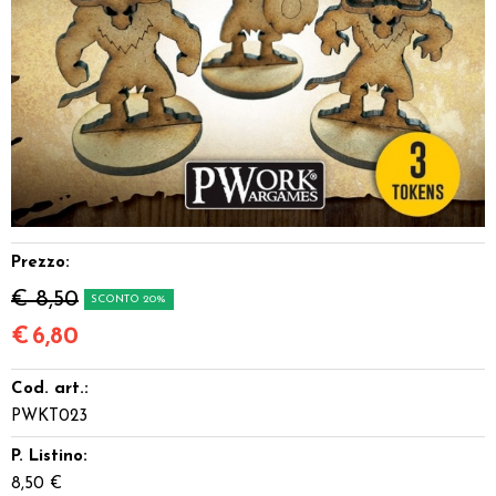
Dadi
Accessori
Giocattoli e Gadget
Offerte del Dragone
Prezzo:
€ 8,50
SCONTO 20%
€
6,80
Cod. art.:
PWKT023
P. Listino:
8,50 €