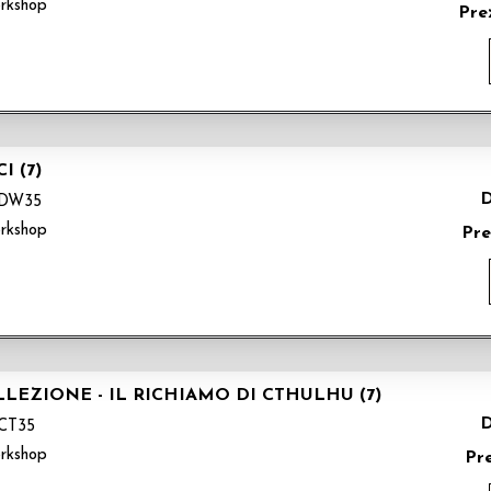
rkshop
Pre
I (7)
D
DW35
rkshop
Pre
LEZIONE - IL RICHIAMO DI CTHULHU (7)
D
CT35
rkshop
Pr