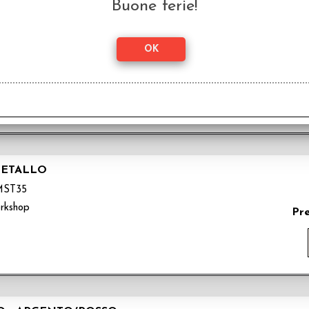
Buone ferie!
D
142
rkshop
METALLO
MST35
rkshop
Pr