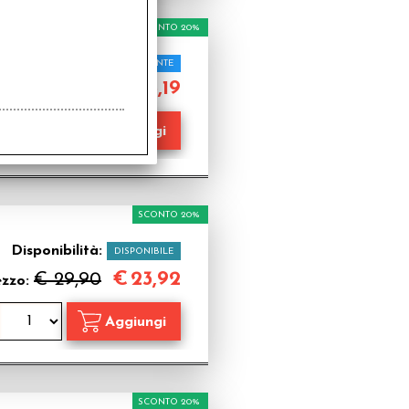
SCONTO 20%
isponibilità:
PROSSIMAMENTE
€
15,19
€ 18,99
Prezzo:
SCONTO 20%
Disponibilità:
DISPONIBILE
€
23,92
€ 29,90
ezzo:
SCONTO 20%