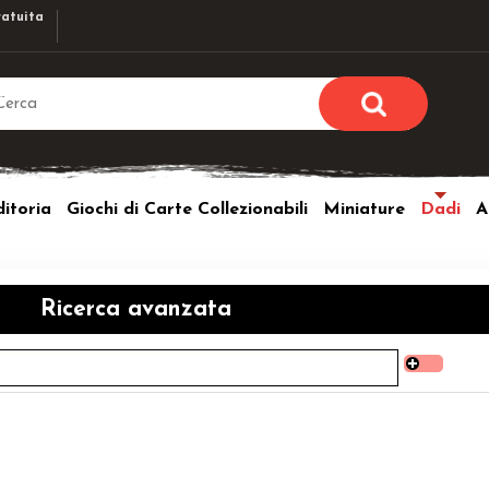
atuita
Sono già r
Per completare l'ordi
itoria
Giochi di Carte Collezionabili
Miniature
Dadi
A
utente e la passwor
pulsante 
Nome u
Ricerca avanzata
Passw
Hai perso l