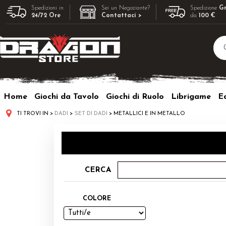
Spedizioni in
Sei un Negoziante?
Spedizione
Gr
24/72 Ore
Contattaci >
da
100 €
Home
Giochi da Tavolo
Giochi di Ruolo
Librigame
Ed
TI TROVI IN
DADI
SET DI DADI
METALLICI E IN METALLO
CERCA
COLORE