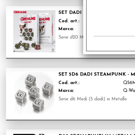
SET DADI - GREMLINS
Cod. art.:
QGR0
Marca:
Q-Wo
Serie d20 Medi (7 dadi)
SET 5D6 DADI STEAMPUNK - 
Cod. art.:
Q56
Marca:
Q-Wo
Serie d6 Medi (5 dadi) in Metallo