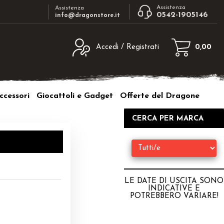
Assistenza
Assistenza
0542-1905146
info@dragonstore.it
Accedi / Registrati
0,00
egistrato
Sono un nuovo cliente
ne inserisci il nome
Se non sei ancora registrato sul nostro
ccessori
Giocattoli e Gadget
Offerte del Dragone
d e poi clicca sul
sito clicca sul pulsante "Registrati"
"Accedi"
CERCA PER MARCA
tente:
ord:
LE DATE DI USCITA SONO
INDICATIVE E
POTREBBERO VARIARE
!
a password?