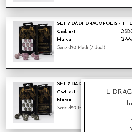
SET 7 DADI DRACOPOLIS - TH
Cod. art.:
QSD
Marca:
Q-Wo
Serie d20 Medi (7 dadi)
SET 7 DADI DRACOPOLIS - TH
IL DRA
Cod. art.:
QSDC
Marca:
Q-Wo
I
Serie d20 Medi (7 dadi)