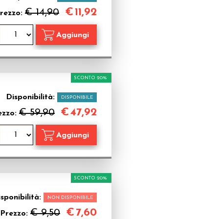
€
11,92
€ 14,90
rezzo:
SCONTO 20%
Disponibilità:
DISPONIBILE
€
47,92
€ 59,90
ezzo:
SCONTO 20%
sponibilità:
NON DISPONIBILE
€
7,60
€ 9,50
Prezzo: