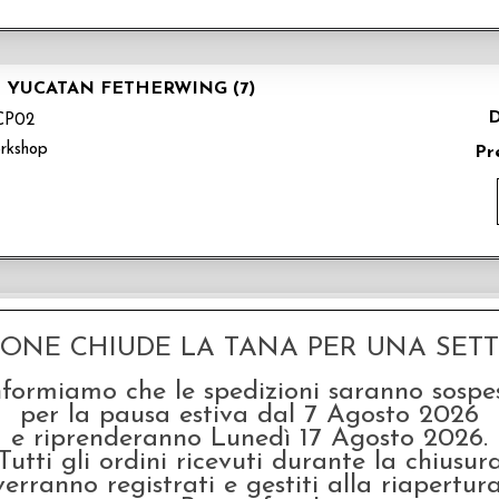
E YUCATAN FETHERWING (7)
D
CP02
rkshop
Pr
E SCANDINAVIAN BLACKFANG (7)
GONE CHIUDE LA TANA PER UNA SETTI
D
P01
rkshop
Pr
nformiamo che le spedizioni saranno sospe
per la pausa estiva dal 7 Agosto 2026
e riprenderanno Lunedì 17 Agosto 2026.
Tutti gli ordini ricevuti durante la chiusur
verranno registrati e gestiti alla riapertura