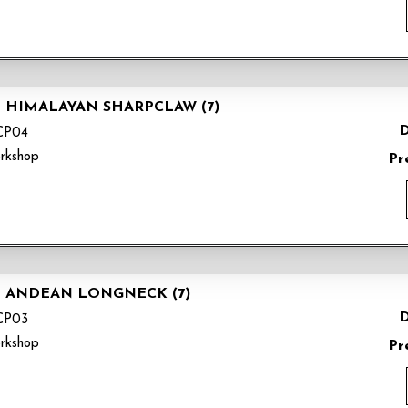
E HIMALAYAN SHARPCLAW (7)
D
CP04
rkshop
Pr
HE ANDEAN LONGNECK (7)
D
CP03
rkshop
Pr