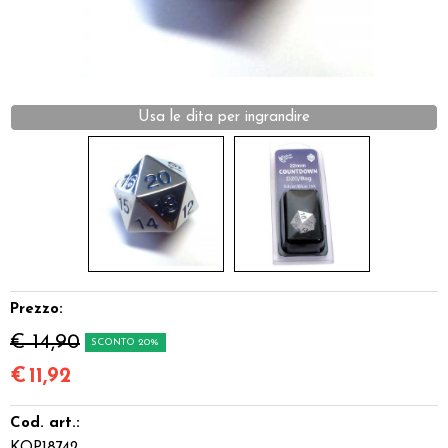
Dadi
Accessori
Usa le dita per ingrandire
Giocattoli e Gadget
Offerte del Dragone
Prezzo:
€ 14,90
SCONTO 20%
€
11,92
Cod. art.: