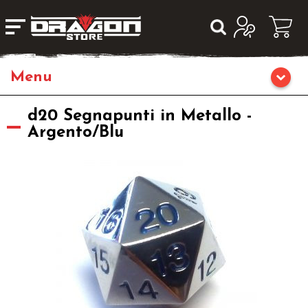
Giochi da Tavolo
d20 Segnapunti in Metallo -
Argento/Blu
Giochi di Ruolo
Librigame
Editoria
Giochi di Carte Collezionabili
Miniature