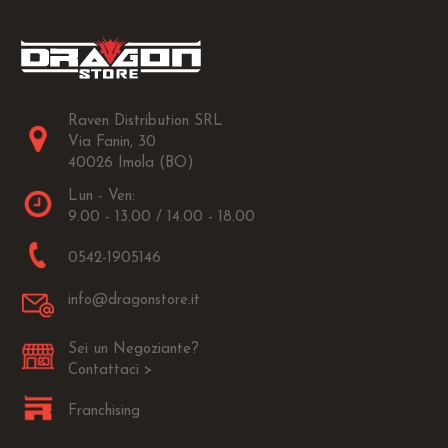
Raven Distribution SRL
Via Fanin, 30
40026 Imola (BO)
Lun - Ven:
9.00 - 13.00 / 14.00 - 18.00
0542-1905146
info@dragonstore.it
Sei un Negoziante?
Contattaci >
Franchising