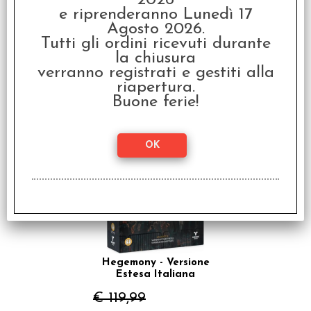
2026
e riprenderanno Lunedì 17
Agosto 2026.
Tutti gli ordini ricevuti durante
L'Unico Anello - Rovine
la chiusura
del Reame Scomparso
verranno registrati e gestiti alla
€ 39,99
riapertura.
Buone ferie!
€
31,99
SCONTO 20%
Hegemony - Versione
Estesa Italiana
€ 119,99