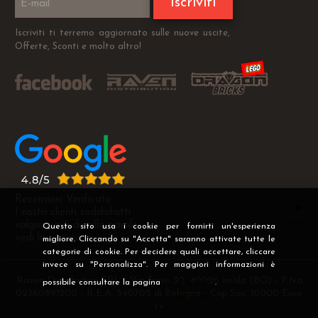
Iscriviti
Iscriviti ti terremo aggiornato sulle nuove uscite,
Offerte, Sconti e molto altro!
Recensioni Verificate
I nostri clienti soddisfatti
valgono più di mille parole
Questo sito usa i cookie per fornirti un'esperienza
vedi le recensioni >
migliore. Cliccando su "Accetta" saranno attivate tutte le
categorie di cookie. Per decidere quali accettare, cliccare
invece su "Personalizza". Per maggiori informazioni è
Raven Distribution SRL - Via Fanin 30, 40026 Imola (BO) - P.Iva
possibile consultare la pagina
Privacy
.
02360891200 - R.E.A. 540705 di Bologna - Cap.Soc. 10000 Euro
i.v