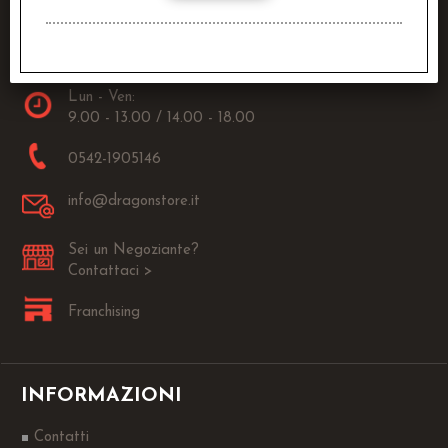
Raven Distribution SRL
Via Fanin, 30
40026 Imola (BO)
Lun - Ven:
9.00 - 13.00 / 14.00 - 18.00
0542-1905146
info@dragonstore.it
Sei un Negoziante?
Contattaci >
Franchising
INFORMAZIONI
Contatti