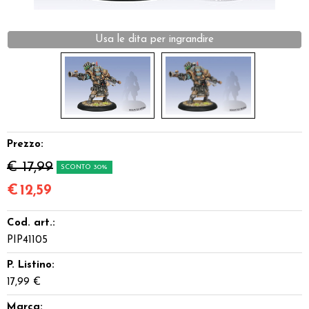
Dadi
Usa le dita per ingrandire
Accessori
Giocattoli e Gadget
Offerte del Dragone
Prezzo:
€ 17,99
SCONTO 30%
€
12,59
Cod. art.:
PIP41105
P. Listino:
17,99 €
Marca: