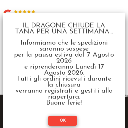
4.8
| Recensioni Google >
IL DRAGONE CHIUDE LA
TANA PER UNA SETTIMANA...
Servizi
Informiamo che le spedizioni
saranno sospese
Stampa
per la pausa estiva dal 7 Agosto
2026
Descrizione
e riprenderanno Lunedì 17
Agosto 2026.
Mercenari - Raluk Moorclaw, the Ironmonger - Trollkin Character
Tutti gli ordini ricevuti durante
Solo (metallo)
la chiusura
verranno registrati e gestiti alla
riapertura.
Buone ferie!