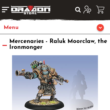
Home
Mercenaries - Raluk Moorclaw, the
Ironmonger
Giochi da Tavolo
Giochi di Ruolo
Librigame
Editoria
Giochi di Carte Collezionabili