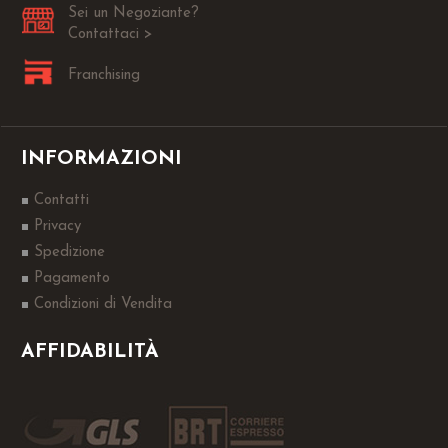
Sei un Negoziante?
Contattaci >
Franchising
INFORMAZIONI
Contatti
Privacy
Spedizione
Pagamento
Condizioni di Vendita
AFFIDABILITÀ