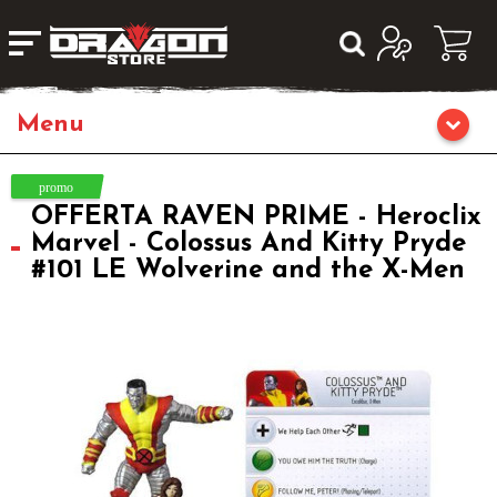
Home
OFFERTA RAVEN PRIME - Heroclix
Giochi da Tavolo
Marvel - Colossus And Kitty Pryde
#101 LE Wolverine and the X-Men
Giochi di Ruolo
Librigame
Editoria
Giochi di Carte Collezionabili