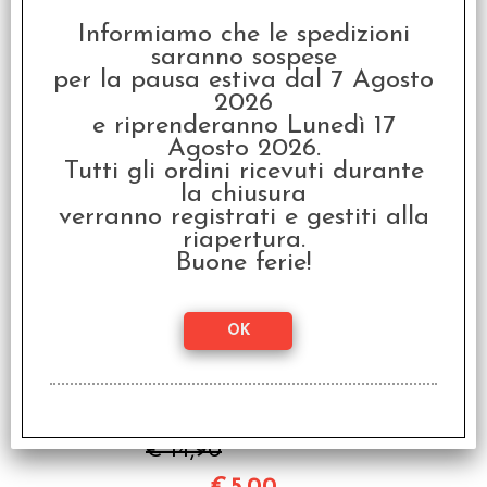
- Heroclix Marvel -
Wolverine Black Shirt
Informiamo che le spedizioni
#57 Promo Limited
saranno sospese
Edition
per la pausa estiva dal 7 Agosto
€ 9,90
2026
e riprenderanno Lunedì 17
€
2,50
Agosto 2026.
Tutti gli ordini ricevuti durante
la chiusura
SCONTO 66.4%
verranno registrati e gestiti alla
riapertura.
Buone ferie!
OFFERTA RAVEN PRIME
- Heroclix DC - Icons
Booster
€ 14,90