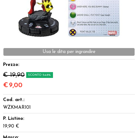
Dadi
Accessori
Giocattoli e Gadget
Usa le dita per ingrandire
Offerte del Dragone
Prezzo:
€ 19,90
SCONTO 54.8%
€
9,00
Cod. art.:
WZKMAR101
P. Listino:
19,90 €
Marca: