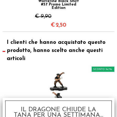
Wolverine Black Shirt
#57 Promo Limited
Edition
€ 9,90
€
2,50
I clienti che hanno acquistato questo
prodotto, hanno scelto anche questi
articoli
SCONTO 74.7%
IL DRAGONE CHIUDE LA
TANA PER UNA SETTIMANA...
OFFERTA RAVEN PRIME