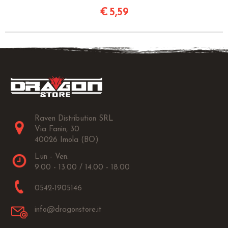
€
5,59
Raven Distribution SRL
Via Fanin, 30
40026 Imola (BO)
Lun - Ven:
9.00 - 13.00 / 14.00 - 18.00
0542-1905146
info@dragonstore.it