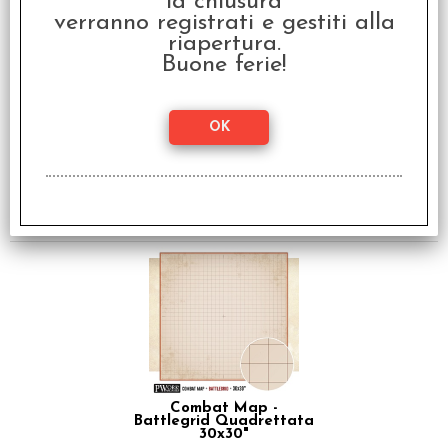
la chiusura
verranno registrati e gestiti alla
riapertura.
Buone ferie!
Combat Map -
Battlegrid Quadrettata
36x48"
€
38,90
Combat Map -
Battlegrid Quadrettata
30x30"