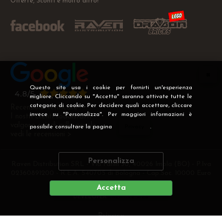
Offerte, Sconti e molto altro!
Questo sito usa i cookie per fornirti un'esperienza
migliore. Cliccando su "Accetta" saranno attivate tutte le
categorie di cookie. Per decidere quali accettare, cliccare
Recensioni Verificate
invece su "Personalizza". Per maggiori informazioni è
I nostri clienti soddisfatti
valgono più di mille parole
possibile consultare la pagina
Privacy
.
vedi le recensioni >
Personalizza
Raven Distribution SRL - Via Fanin 30, 40026 Imola (BO) - P.Iva
02360891200 - R.E.A. 540705 di Bologna - Cap.Soc. 10000 Euro
i.v
Accetta
DEVELOPER
CREATIVE WEB
Privacy