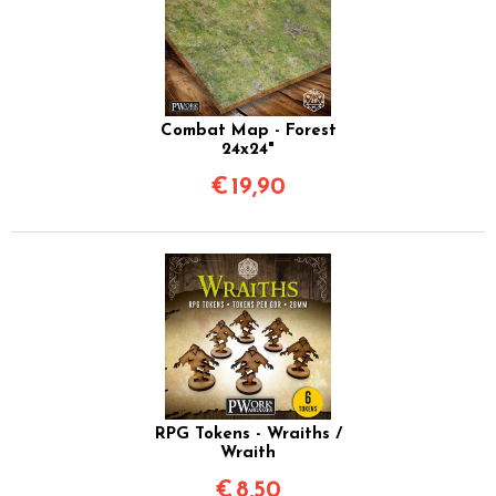
Combat Map - Forest
24x24"
€
19,90
RPG Tokens - Wraiths /
Wraith
€
8,50