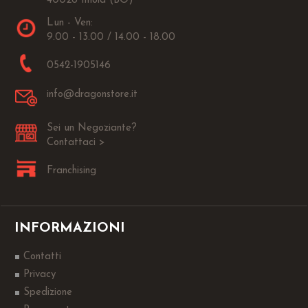
40026 Imola (BO)
Lun - Ven:
9.00 - 13.00 / 14.00 - 18.00
0542-1905146
info@dragonstore.it
Sei un Negoziante?
Contattaci >
Franchising
INFORMAZIONI
Contatti
Privacy
Spedizione