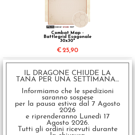
Combat Map -
Battlegrid Esagonale
30x30"
€
25,90
IL DRAGONE CHIUDE LA
TANA PER UNA SETTIMANA...
Informiamo che le spedizioni
saranno sospese
per la pausa estiva dal 7 Agosto
Combat Map -
2026
Battlegrid Esagonale
e riprenderanno Lunedì 17
24x24"
Agosto 2026.
€
19,90
Tutti gli ordini ricevuti durante