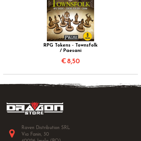
RPG Tokens - Townsfolk
/ Paesani
€
8,50
Raven Distribution SRL
Via Fanin, 30