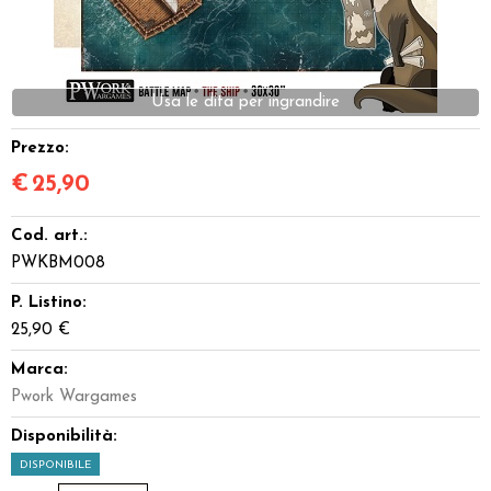
Dadi
Accessori
Giocattoli e Gadget
Prezzo:
€
25,90
Offerte del Dragone
Cod. art.:
PWKBM008
P. Listino:
25,90 €
Marca:
Pwork Wargames
Disponibilità:
DISPONIBILE