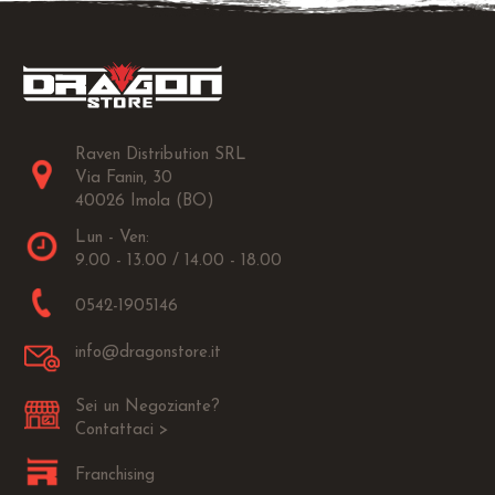
Raven Distribution SRL
Via Fanin, 30
40026 Imola (BO)
Lun - Ven:
9.00 - 13.00 / 14.00 - 18.00
0542-1905146
info@dragonstore.it
Sei un Negoziante?
Contattaci >
Franchising