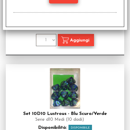
Set 10D10 Lustrous - Viola/Oro
Serie d10 Medi (10 dadi)
Disponibilità:
NON DISPONIBILE
€
14,99
Prezzo:
Set 10D10 Lustrous - Blu Scuro/Verde
Serie d10 Medi (10 dadi)
Disponibilità:
DISPONIBILE