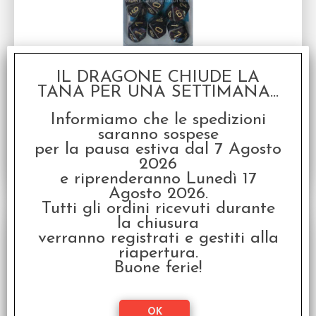
Set 10D10 Lustrous - Ombra/Oro
Serie d10 Medi (10 dadi)
IL DRAGONE CHIUDE LA
TANA PER UNA SETTIMANA...
Disponibilità:
NON DISPONIBILE
€
14,99
Prezzo:
Informiamo che le spedizioni
saranno sospese
per la pausa estiva dal 7 Agosto
2026
e riprenderanno Lunedì 17
Agosto 2026.
Tutti gli ordini ricevuti durante
la chiusura
verranno registrati e gestiti alla
riapertura.
Buone ferie!