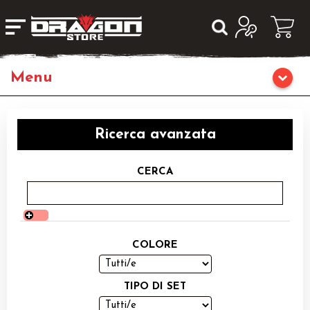
Home
Ricerca avanzata
Giochi da Tavolo
CERCA
Giochi di Ruolo
Librigame
COLORE
Editoria
TIPO DI SET
Giochi di Carte Collezionabili