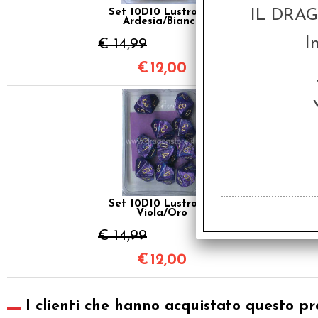
Set 10D10 Lustrous -
IL DRA
Ardesia/Bianco
I
€ 14,99
€
12,00
SCONTO 20%
Set 10D10 Lustrous -
Viola/Oro
€ 14,99
€
12,00
I clienti che hanno acquistato questo pr