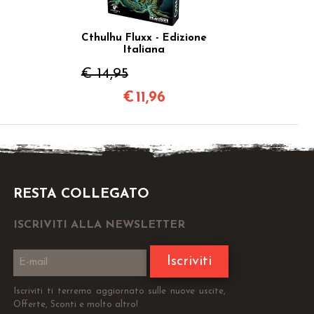
Cthulhu Fluxx - Edizione
Italiana
€ 14,95
€
11,96
RESTA COLLEGATO
ISCRIVITI ALLA NEWSLETTER
Iscriviti
Iscriviti ti terremo aggiornato sulle nuove uscite,
Offerte, Sconti e molto altro!