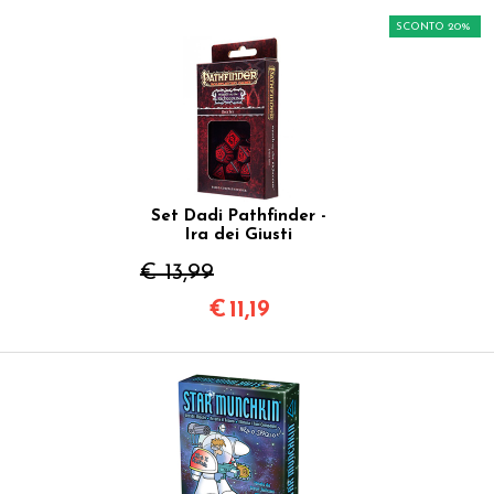
SCONTO 20%
Set Dadi Pathfinder -
Ira dei Giusti
€ 13,99
€
11,19