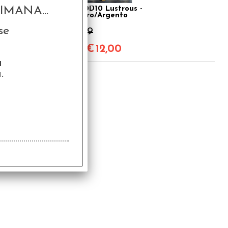
Set 10D10 Lustrous -
MANA...
Oro/Argento
se
€ 14,99
€
12,00
a
.