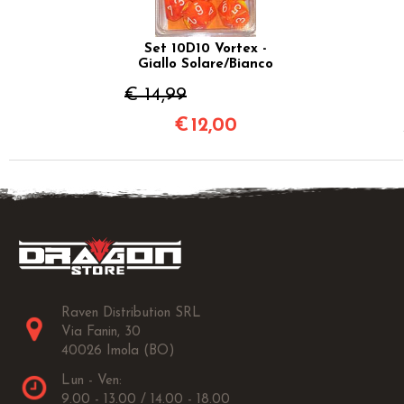
Set 10D10 Vortex -
Giallo Solare/Bianco
€ 14,99
€
12,00
Raven Distribution SRL
Via Fanin, 30
40026 Imola (BO)
Lun - Ven:
9.00 - 13.00 / 14.00 - 18.00