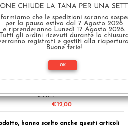
Set 10D10 Lustrous -
GONE CHIUDE LA TANA PER UNA SETTI
Bronzo/Bianco
nformiamo che le spedizioni saranno sospe
€ 14,99
per la pausa estiva dal 7 Agosto 2026
€
12,00
e riprenderanno Lunedì 17 Agosto 2026.
Tutti gli ordini ricevuti durante la chiusur
SCONTO 20%
verranno registrati e gestiti alla riapertura
Buone ferie!
Set 10D10 Lustrous -
Ombra/Oro
€ 14,99
€
12,00
odotto, hanno scelto anche questi articoli