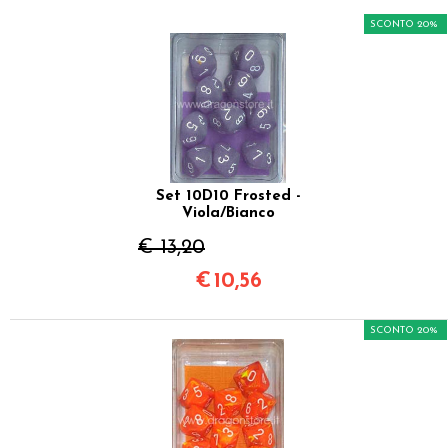
SCONTO 20%
Set 10D10 Frosted -
Viola/Bianco
€ 13,20
€
10,56
SCONTO 20%