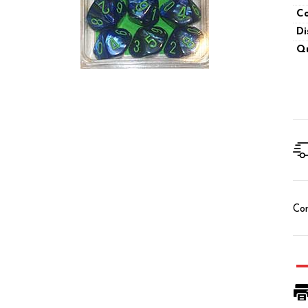
Co
Di
Qu
Con