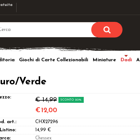
atuita
Sono già r
Per completare l'ordi
itoria
Giochi di Carte Collezionabili
Miniature
Dadi
A
utente e la passwor
pulsante 
Nome u
curo/Verde
Passw
ezzo:
€ 14,99
SCONTO 20%
€
12,00
d. art.:
CHX27296
Hai perso l
 Listino:
14,99 €
arca:
Chessex