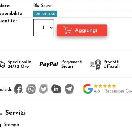
lore:
Blu Scuro
sponibilità:
DISPONIBILE
antità:
Spedizioni in
Pagamenti
Prodotti
24/72 Ore
Sicuri
Ufficiali
dividi:
4.8
| Recensioni Go
Servizi
Stampa