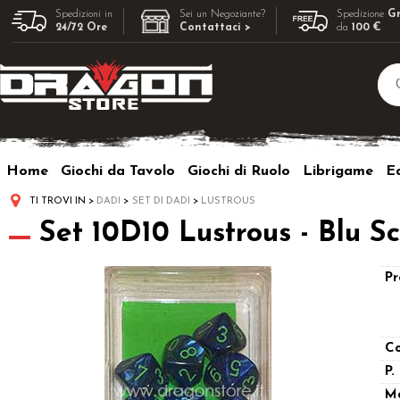
Spedizioni in
Sei un Negoziante?
Spedizione
Gr
24/72 Ore
Contattaci >
da
100 €
Home
Giochi da Tavolo
Giochi di Ruolo
Librigame
Ed
TI TROVI IN
DADI
SET DI DADI
LUSTROUS
Set 10D10 Lustrous - Blu S
Pr
Co
P.
M