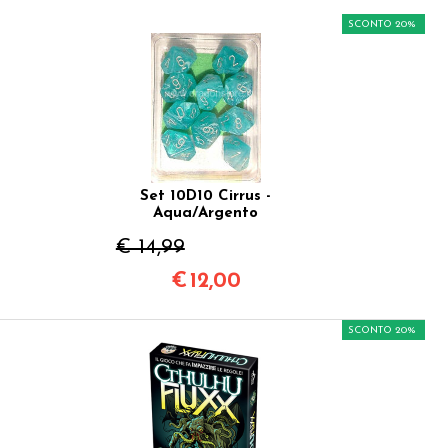
SCONTO 20%
Set 10D10 Cirrus -
Aqua/Argento
€ 14,99
€
12,00
SCONTO 20%