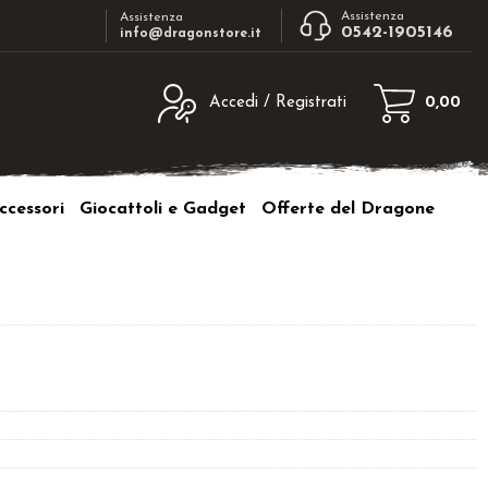
Assistenza
Assistenza
0542-1905146
info@dragonstore.it
Accedi / Registrati
0,00
egistrato
Sono un nuovo cliente
ne inserisci il nome
Se non sei ancora registrato sul nostro
ccessori
Giocattoli e Gadget
Offerte del Dragone
d e poi clicca sul
sito clicca sul pulsante "Registrati"
"Accedi"
tente:
ord:
a password?