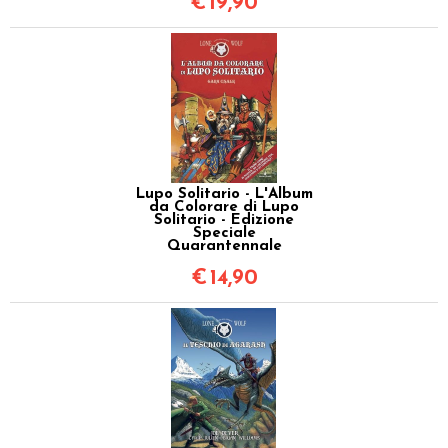
€
19,90
Lupo Solitario - L'Album
da Colorare di Lupo
Solitario - Edizione
Speciale
Quarantennale
€
14,90