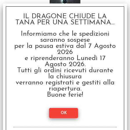
IL DRAGONE CHIUDE LA
TANA PER UNA SETTIMANA...
Informiamo che le spedizioni
saranno sospese
Lupo Solitario Vol.7 - Il
per la pausa estiva dal 7 Agosto
Castello della Morte
2026
€
17,90
e riprenderanno Lunedì 17
Agosto 2026.
Tutti gli ordini ricevuti durante
la chiusura
verranno registrati e gestiti alla
riapertura.
Buone ferie!
Lupo Solitario Vol.8 - La
Giungla degli Orrori
€
17,90