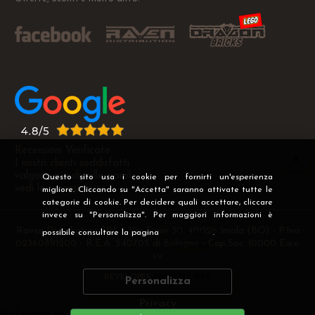
Recensioni Verificate
I nostri clienti soddisfatti
valgono più di mille parole
Questo sito usa i cookie per fornirti un'esperienza
vedi le recensioni >
migliore. Cliccando su "Accetta" saranno attivate tutte le
categorie di cookie. Per decidere quali accettare, cliccare
invece su "Personalizza". Per maggiori informazioni è
Raven Distribution SRL - Via Fanin 30, 40026 Imola (BO) - P.Iva
possibile consultare la pagina
Privacy
.
02360891200 - R.E.A. 540705 di Bologna - Cap.Soc. 10000 Euro
i.v
DEVELOPER
CREATIVE WEB
Personalizza
Privacy
Preferenze cookie