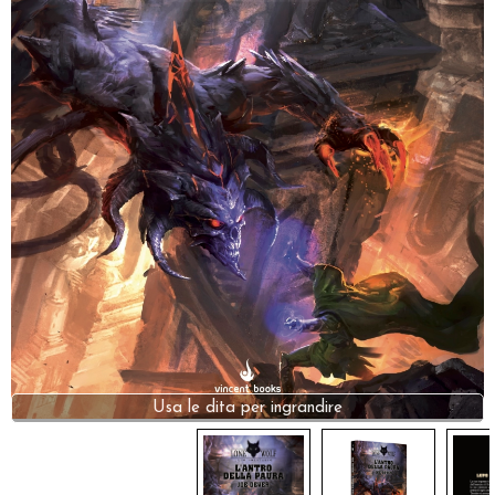
Dadi
Accessori
Giocattoli e Gadget
Offerte del Dragone