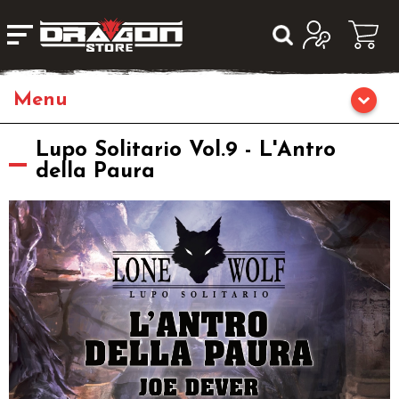
Home
Lupo Solitario Vol.9 - L'Antro
della Paura
Giochi da Tavolo
Giochi di Ruolo
Editoria
Giochi di Carte Collezionabili
Miniature