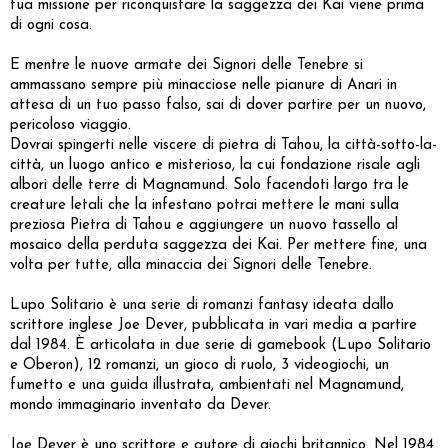
tua missione per riconquistare la saggezza dei Kai viene prima
di ogni cosa.
E mentre le nuove armate dei Signori delle Tenebre si
ammassano sempre più minacciose nelle pianure di Anari in
attesa di un tuo passo falso, sai di dover partire per un nuovo,
pericoloso viaggio.
Dovrai spingerti nelle viscere di pietra di Tahou, la città-sotto-la-
città, un luogo antico e misterioso, la cui fondazione risale agli
albori delle terre di Magnamund. Solo facendoti largo tra le
creature letali che la infestano potrai mettere le mani sulla
preziosa Pietra di Tahou e aggiungere un nuovo tassello al
mosaico della perduta saggezza dei Kai. Per mettere fine, una
volta per tutte, alla minaccia dei Signori delle Tenebre.
Lupo Solitario è una serie di romanzi fantasy ideata dallo
scrittore inglese Joe Dever, pubblicata in vari media a partire
dal 1984. È articolata in due serie di gamebook (Lupo Solitario
e Oberon), 12 romanzi, un gioco di ruolo, 3 videogiochi, un
fumetto e una guida illustrata, ambientati nel Magnamund,
mondo immaginario inventato da Dever.
Joe Dever è uno scrittore e autore di giochi britannico. Nel 1984