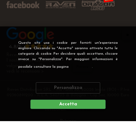
Questo sito usa i cookie per fornirti un'esperienza
migliore. Cliccando su "Accetta" saranno attivate tutte le
categorie di cookie. Per decidere quali accettare, cliccare
Recensioni Verificate
invece su "Personalizza". Per maggiori informazioni è
I nostri clienti soddisfatti
valgono più di mille parole
possibile consultare la pagina
Privacy
.
vedi le recensioni >
Personalizza
Raven Distribution SRL - Via Fanin 30, 40026 Imola (BO) - P.Iva
02360891200 - R.E.A. 540705 di Bologna - Cap.Soc. 10000 Euro
i.v
Accetta
DEVELOPER
CREATIVE WEB
Privacy
Preferenze cookie