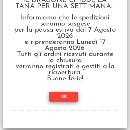
IL DRAGONE CHIUDE LA
TANA PER UNA SETTIMANA...
Informiamo che le spedizioni
saranno sospese
per la pausa estiva dal 7 Agosto
2026
Lupo Solitario Vol.7 - Il
Castello della Morte
e riprenderanno Lunedì 17
Agosto 2026.
€
17,90
Tutti gli ordini ricevuti durante
la chiusura
verranno registrati e gestiti alla
riapertura.
Buone ferie!
Lupo Solitario Vol.9 -
L'Antro della Paura
€
17,90