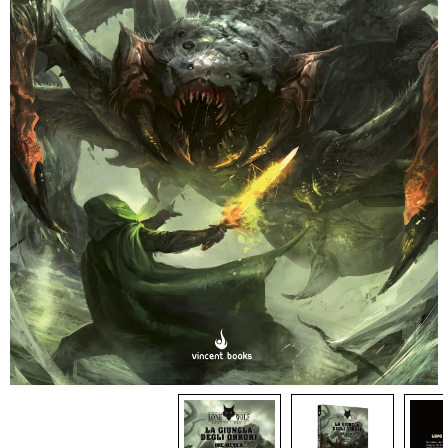
Dadi
Accessori
Giocattoli e Gadget
Offerte del Dragone