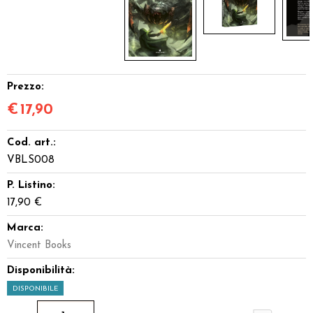
Prezzo:
€
17,90
Cod. art.:
VBLS008
P. Listino:
17,90 €
Marca:
Vincent Books
Disponibilità:
DISPONIBILE