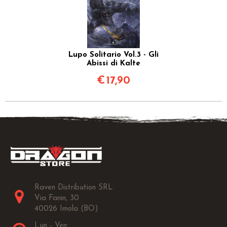
Lupo Solitario Vol.3 - Gli
Abissi di Kalte
€
17,90
Raven Distribution SRL
Via Fanin, 30
40026 Imola (BO)
Lun - Ven: