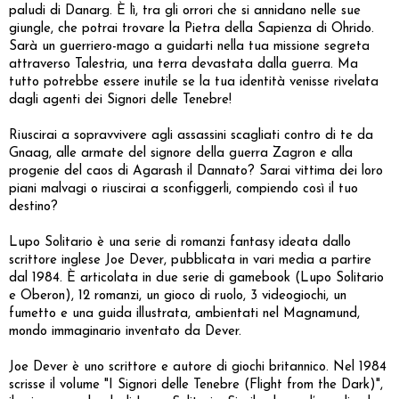
paludi di Danarg. È lì, tra gli orrori che si annidano nelle sue
giungle, che potrai trovare la Pietra della Sapienza di Ohrido.
Sarà un guerriero-mago a guidarti nella tua missione segreta
attraverso Talestria, una terra devastata dalla guerra. Ma
tutto potrebbe essere inutile se la tua identità venisse rivelata
dagli agenti dei Signori delle Tenebre!
Riuscirai a sopravvivere agli assassini scagliati contro di te da
Gnaag, alle armate del signore della guerra Zagron e alla
progenie del caos di Agarash il Dannato? Sarai vittima dei loro
piani malvagi o riuscirai a sconfiggerli, compiendo così il tuo
destino?
Lupo Solitario è una serie di romanzi fantasy ideata dallo
scrittore inglese Joe Dever, pubblicata in vari media a partire
dal 1984. È articolata in due serie di gamebook (Lupo Solitario
e Oberon), 12 romanzi, un gioco di ruolo, 3 videogiochi, un
fumetto e una guida illustrata, ambientati nel Magnamund,
mondo immaginario inventato da Dever.
Joe Dever è uno scrittore e autore di giochi britannico. Nel 1984
scrisse il volume "I Signori delle Tenebre (Flight from the Dark)",