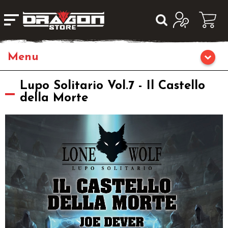
Giochi da Tavolo
Lupo Solitario Vol.7 - Il Castello
della Morte
Giochi di Ruolo
Librigame
Editoria
Giochi di Carte Collezionabili
Miniature