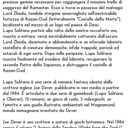
preziose gemme necessarie per raggiungere il massimo livello di
saggezza del Ramastan. Essa si trova in possesso del malvagio
Lord Zhada, temibile stregone asserragliato nell’inestricabile
fortezza di Kazan-Oud (letteralmente "Castello della Morte"),
localizzata nel mezzo di un lago nel paese di Dessi.
Lupo Solitario partirà alla volta della sinistra roccaforte ma,
riuscito a entrare, verrà inevitabilmente catturato dall’oscuro
Lord Zhada, disarmato e abbandonato in un infernale labirinto
costellato di creature demoniache, infide trappole, pericoli ed
ostacoli di ogni sorta. Dopo mille peripezie, Lupo Solitario
riuscirà finalmente ad evadere dal labirinto, recuperare la
seconda Pietra della Sapienza, e distruggere il castello di
Kazan-Oud.
Lupo Solitario è una serie di romanzi fantasy ideata dallo
scrittore inglese Joe Dever, pubblicata in vari media a partire
dal 1984. È articolata in due serie di gamebook (Lupo Solitario
e Oberon), 12 romanzi, un gioco di ruolo, 3 videogiochi, un
fumetto e una guida illustrata, ambientati nel Magnamund,
mondo immaginario inventato da Dever.
Joe Dever è uno scrittore e autore di giochi britannico. Nel 1984