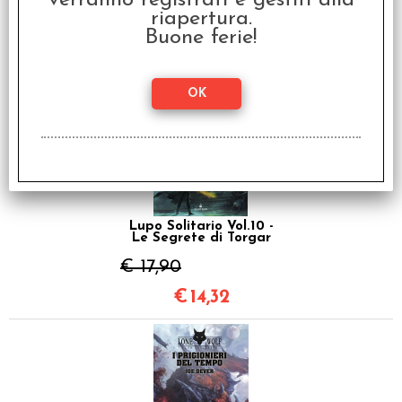
verranno registrati e gestiti alla
riapertura.
€ 17,90
Buone ferie!
€
14,32
SCONTO 20%
Lupo Solitario Vol.10 -
Le Segrete di Torgar
€ 17,90
€
14,32