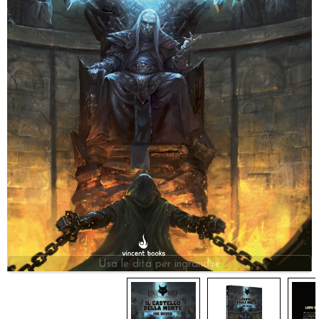
Dadi
Accessori
Giocattoli e Gadget
Offerte del Dragone