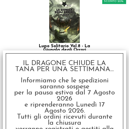
SCONTO 20%
Lupo Solitario Vol.8 - La
Giungla degli Orrori
€ 17,90
IL DRAGONE CHIUDE LA
€
14,32
TANA PER UNA SETTIMANA...
Informiamo che le spedizioni
SCONTO 20%
saranno sospese
per la pausa estiva dal 7 Agosto
2026
e riprenderanno Lunedì 17
Agosto 2026.
Tutti gli ordini ricevuti durante
la chiusura
Lupo Solitario Vol.9 -
L'Antro della Paura