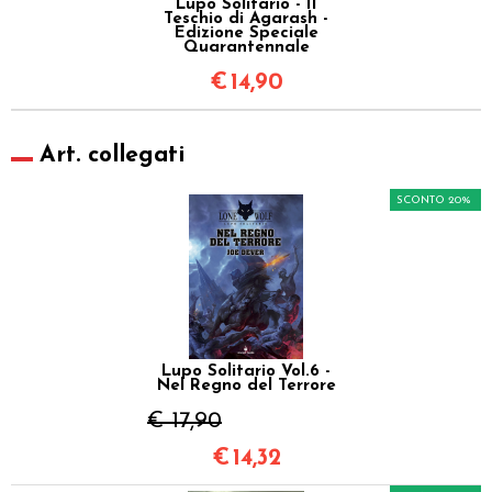
Lupo Solitario - Il
Teschio di Agarash -
Edizione Speciale
Quarantennale
€
14,90
Art. collegati
SCONTO 20%
Lupo Solitario Vol.6 -
Nel Regno del Terrore
€ 17,90
€
14,32