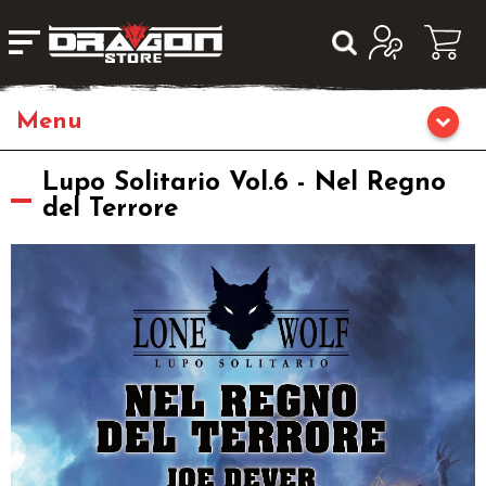
Giochi da Tavolo
Lupo Solitario Vol.6 - Nel Regno
del Terrore
Giochi di Ruolo
Librigame
Editoria
Giochi di Carte Collezionabili
Miniature