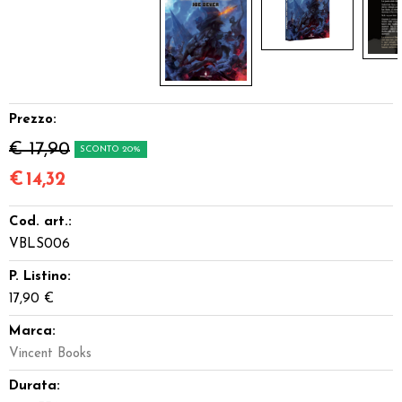
Prezzo:
€ 17,90
SCONTO 20%
€
14,32
Cod. art.:
VBLS006
P. Listino:
17,90 €
Marca:
Vincent Books
Durata: