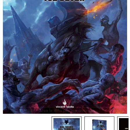
Dadi
Accessori
Giocattoli e Gadget
Offerte del Dragone