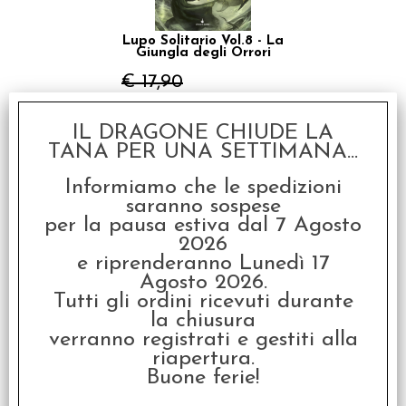
Lupo Solitario Vol.8 - La
Giungla degli Orrori
€ 17,90
€
14,32
IL DRAGONE CHIUDE LA
SCONTO 20%
TANA PER UNA SETTIMANA...
Informiamo che le spedizioni
saranno sospese
per la pausa estiva dal 7 Agosto
2026
e riprenderanno Lunedì 17
Agosto 2026.
Lupo Solitario Vol.9 -
L'Antro della Paura
Tutti gli ordini ricevuti durante
la chiusura
€ 17,90
verranno registrati e gestiti alla
€
14,32
riapertura.
Buone ferie!
SCONTO 20%