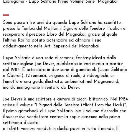
Librogame - Lupo Solitario Primo Volume Serie "Magnakai"
Sono passati tre anni da quando Lupo Solitario ha sconfitto
presso la Tomba del Majhan il Signore delle Tenebre Haakon e
recuperato il prezioso Libro del Magnakai, grazie al quale
l’ultimo Kai ha potuto potenziare ed affinare il suo
addestramento nelle Arti Superiori del Magnakai.
Lupo Solitario è una serie di romanzi fantasy ideata dallo
scrittore inglese Joe Dever, pubblicata in vari media a partire
dal 1984. È articolata in due serie di gamebook (Lupo Solitario
e Oberon), 12 romanzi, un gioco di ruolo, 3 videogiochi, un
fumetto e una guida illustrata, ambientati nel Magnamund,
mondo immaginario inventato da Dever.
Joe Dever è uno scrittore e autore di giochi britannico. Nel 1984
scrisse il volume "I Signori delle Tenebre (Flight from the Dark)",
il primo gamebook di Lupo Solitario. Sia il volume d’esordio che
il successivo vendettero centomila copie ciascuno nella prima
settimana d’uscita
e i diritti vennero venduti in dodici paesi in tutto il mondo. Il