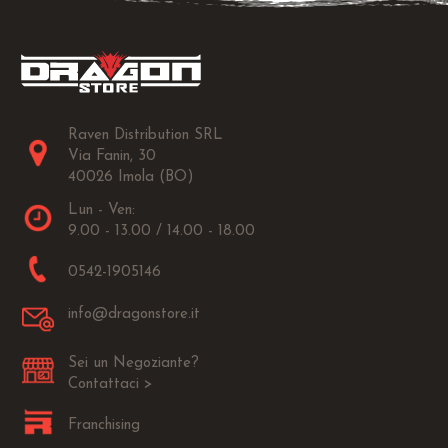
Raven Distribution SRL
Via Fanin, 30
40026 Imola (BO)
Lun - Ven:
9.00 - 13.00 / 14.00 - 18.00
0542-1905146
info@dragonstore.it
Sei un Negoziante?
Contattaci >
Franchising