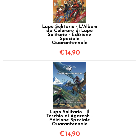
Lupo Solitario - L'Album
da Colorare di Lupo
Solitario - Edizione
Speciale
Quarantennale
€
14,90
Lupo Solitario - Il
Teschio di Agarash -
Edizione Speciale
Quarantennale
€
14,90