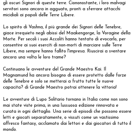
gli oscuri Signori di queste terre. Ciononostante, i loro malvagi
servitori sono ancora in agguato, pronti a sferrare attacchi
micidiali ai popoli delle Terre Libere.
Lo spirito di Vashna, il più grande dei Signori delle Tenebre,
giace irrequieto negli abissi del Maakengorge, la Voragine della
Morte. Per secoli i suoi Accoliti hanno tentato di evocarlo, per
consentire ai suoi eserciti di non-morti di marciare sulle Terre
Libere, ma sempre hanno fallito l'impresa. Riuscirai a sventare
ancora una volta le loro trame?
Continuano le avventure del Grande Maestro Kai. Il
Magnamund ha ancora bisogno di essere protetto dalle forze
delle Tenebre e solo se metterai a frutto tutte le nuove
capacita? di Grande Maestro potrai ottenere la vittoria!
Le avventure di Lupo Solitario tornano in Italia come non sono
mai state viste prima, in una lussuosa edizione rinnovata e
curata in ogni dettaglio. Una serie di episodi che possono essere
letti e giocati separatamente, o vissuti come un vastissimo
affresco fantasy, acclamato dai lettori e dai giocatori di tutto il
mondo.