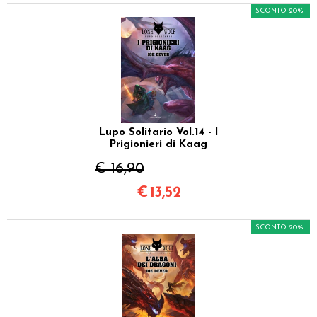
SCONTO 20%
Lupo Solitario Vol.14 - I
Prigionieri di Kaag
€ 16,90
€
13,52
SCONTO 20%