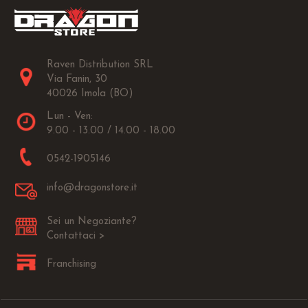
Raven Distribution SRL
Via Fanin, 30
40026 Imola (BO)
Lun - Ven:
9.00 - 13.00 / 14.00 - 18.00
0542-1905146
info@dragonstore.it
Sei un Negoziante?
Contattaci >
Franchising