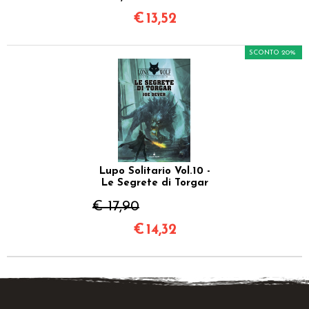
€
13,52
SCONTO 20%
Lupo Solitario Vol.10 -
Le Segrete di Torgar
€ 17,90
€
14,32