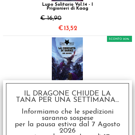
Lupo Solitario Vol.14 - I
Prigionieri di Kaag
€ 16,90
€
13,52
SCONTO 20%
Lupo Solitario Vol.15 -
La Crociata di Darke
IL DRAGONE CHIUDE LA
TANA PER UNA SETTIMANA...
€ 17,90
€
14,32
Informiamo che le spedizioni
saranno sospese
SCONTO 20%
per la pausa estiva dal 7 Agosto
2026