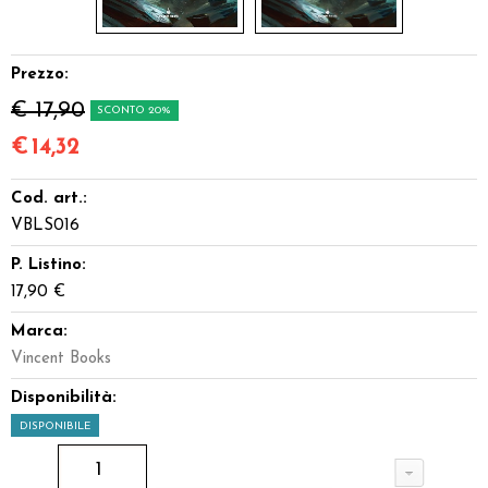
Prezzo:
€ 17,90
SCONTO 20%
€
14,32
Cod. art.:
VBLS016
P. Listino:
17,90 €
Marca:
Vincent Books
Disponibilità:
DISPONIBILE