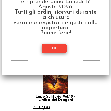
e riprenderanno Lunedì 17
Agosto 2026.
Tutti gli ordini ricevuti durante
la chiusura
verranno registrati e gestiti alla
riapertura.
Lupo Solitario Vol.17 - Il
Il Signore della Morte
Buone ferie!
di Ixia
€ 17,90
€
14,32
SCONTO 20%
Lupo Solitario Vol.18 -
L'Alba dei Dragoni
€ 17,90