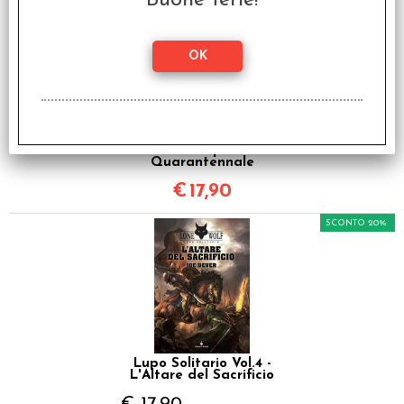
Buone ferie!
Lupo Solitario Vol.3 - Gli
Abissi di Kalte -
Edizione Speciale
Quarantennale
€
17,90
SCONTO 20%
Lupo Solitario Vol.4 -
L'Altare del Sacrificio