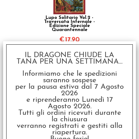
Lupo Solitario Vol.2 -
Traversata Infernale -
Edizione Speciale
Quarantennale
€
17,90
SCONTO 20%
IL DRAGONE CHIUDE LA
TANA PER UNA SETTIMANA...
Informiamo che le spedizioni
saranno sospese
per la pausa estiva dal 7 Agosto
2026
e riprenderanno Lunedì 17
Lupo Solitario Vol.3 - Gli
Abissi di Kalte
Agosto 2026.
Tutti gli ordini ricevuti durante
€ 17,90
la chiusura
€
14,32
verranno registrati e gestiti alla
riapertura.