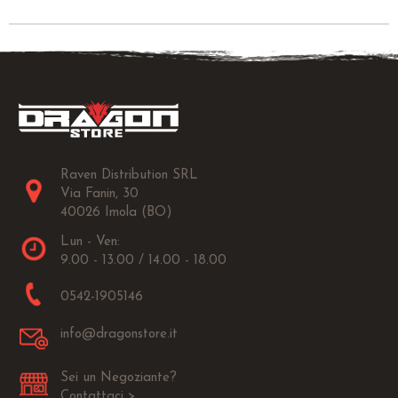
Raven Distribution SRL
Via Fanin, 30
40026 Imola (BO)
Lun - Ven:
9.00 - 13.00 / 14.00 - 18.00
0542-1905146
info@dragonstore.it
Sei un Negoziante?
Contattaci >