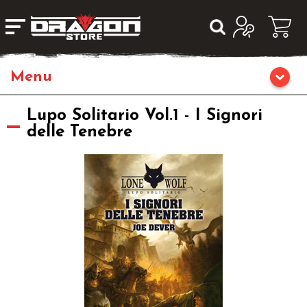
Giochi da Tavolo
Lupo Solitario Vol.1 - I Signori
delle Tenebre
Giochi di Ruolo
Librigame
Editoria
Giochi di Carte Collezionabili
Miniature