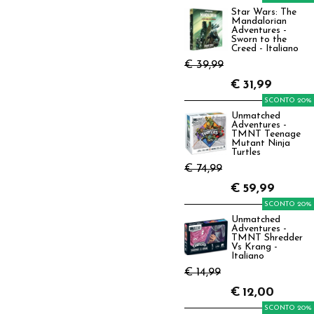
Star Wars: The
Mandalorian
Adventures -
Sworn to the
Creed - Italiano
€ 39,99
€
31,99
SCONTO 20%
Unmatched
Adventures -
TMNT Teenage
Mutant Ninja
Turtles
€ 74,99
€
59,99
SCONTO 20%
Unmatched
Adventures -
TMNT Shredder
Vs Krang -
Italiano
€ 14,99
€
12,00
SCONTO 20%