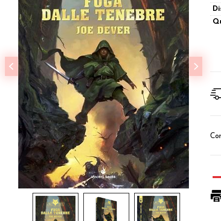
Di
Qu
Con