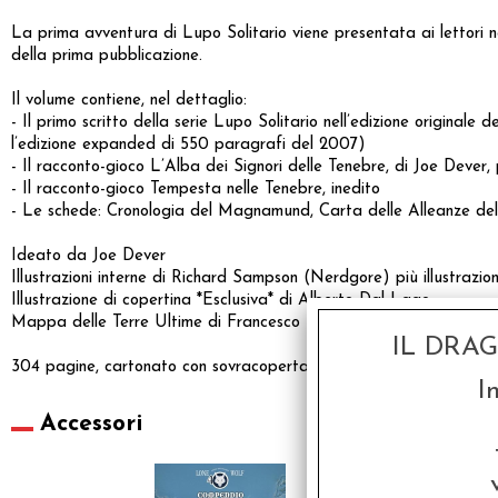
La prima avventura di Lupo Solitario viene presentata ai lettori n
della prima pubblicazione.
Il volume contiene, nel dettaglio:
- Il primo scritto della serie Lupo Solitario nell’edizione originale
l’edizione expanded di 550 paragrafi del 2007)
- Il racconto-gioco L’Alba dei Signori delle Tenebre, di Joe Deve
- Il racconto-gioco Tempesta nelle Tenebre, inedito
- Le schede: Cronologia del Magnamund, Carta delle Alleanze d
Ideato da Joe Dever
Illustrazioni interne di Richard Sampson (Nerdgore) più illustrazioni 
Illustrazione di copertina *Esclusiva* di Alberto Dal Lago
Mappa delle Terre Ultime di Francesco Mattioli
IL DRA
304 pagine, cartonato con sovracoperta con alette a colori, con mapp
I
Accessori