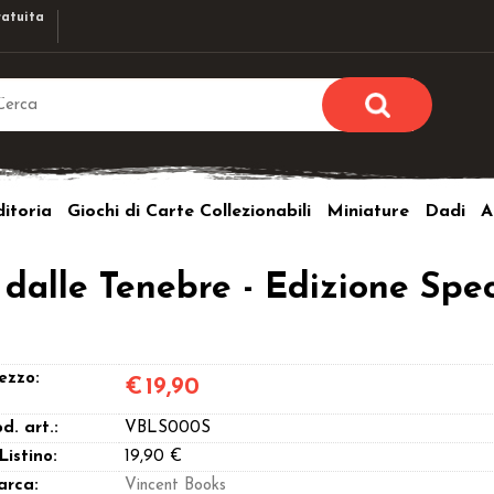
atuita
Sono già r
Per completare l'ordi
itoria
Giochi di Carte Collezionabili
Miniature
Dadi
A
utente e la passwor
pulsante 
Nome u
 dalle Tenebre - Edizione Spe
Passw
ezzo:
€
19,90
d. art.:
VBLS000S
Hai perso l
 Listino:
19,90 €
arca:
Vincent Books