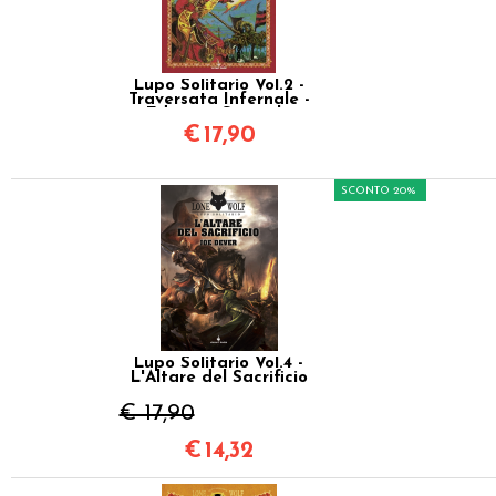
Lupo Solitario Vol.2 -
Traversata Infernale -
Edizione Speciale
Quarantennale
€
17,90
SCONTO 20%
Lupo Solitario Vol.4 -
L'Altare del Sacrificio
€ 17,90
€
14,32