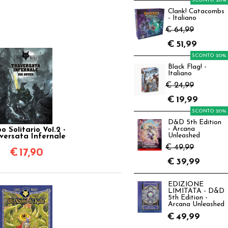
SCONTO 20%
Clank! Catacombs
- Italiano
€ 64,99
€
51,99
SCONTO 20%
Black Flag! -
Italiano
€ 24,99
€
19,99
SCONTO 20%
D&D 5th Edition
- Arcana
o Solitario Vol.2 -
Unleashed
versata Infernale
€ 49,99
€
17,90
€
39,99
EDIZIONE
LIMITATA - D&D
5th Edition -
Arcana Unleashed
€
49,99