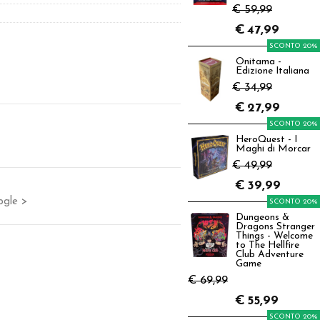
€ 59,99
€
47,99
SCONTO 20%
Onitama -
Edizione Italiana
€ 34,99
€
27,99
SCONTO 20%
HeroQuest - I
Maghi di Morcar
€ 49,99
€
39,99
ogle >
SCONTO 20%
Dungeons &
Dragons Stranger
Things - Welcome
to The Hellfire
Club Adventure
Game
€ 69,99
€
55,99
SCONTO 20%