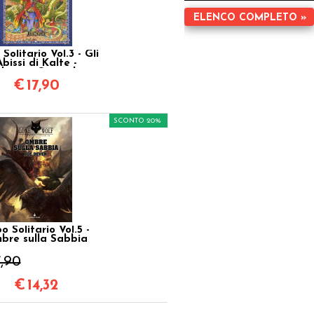
ELENCO COMPLETO »
Solitario Vol.3 - Gli
Abissi di Kalte -
dizione Speciale
Quarantennale
€
17,90
SCONTO 20%
o Solitario Vol.5 -
bre sulla Sabbia
7,90
€
14,32