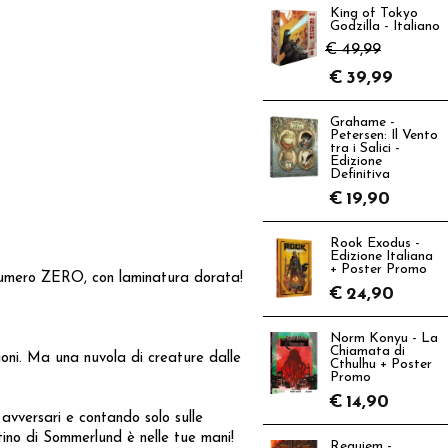
King of Tokyo
Godzilla - Italiano
€ 49,99
€
39,99
Grahame -
Petersen: Il Vento
tra i Salici -
Edizione
Definitiva
€
19,90
Rook Exodus -
Edizione Italiana
+ Poster Promo
 numero ZERO, con laminatura dorata!
€
24,90
Norm Konyu - La
Chiamata di
ioni. Ma una nuvola di creature dalle
Cthulhu + Poster
Promo
€
14,90
 avversari e contando solo sulle
stino di Sommerlund è nelle tue mani!
Requiem -