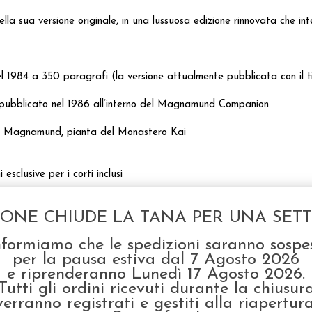
ella sua versione originale, in una lussuosa edizione rinnovata che 
 del 1984 a 350 paragrafi (la versione attualmente pubblicata con il ti
r, pubblicato nel 1986 all’interno del Magnamund Companion
el Magnamund, pianta del Monastero Kai
esclusive per i corti inclusi
GONE CHIUDE LA TANA PER UNA SETTI
a illustrata all'interno, rifiniture in laminatura oro!
nformiamo che le spedizioni saranno sospe
per la pausa estiva dal 7 Agosto 2026
e riprenderanno Lunedì 17 Agosto 2026.
Tutti gli ordini ricevuti durante la chiusur
verranno registrati e gestiti alla riapertura