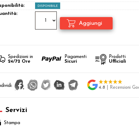
sponibilità:
DISPONIBILE
antità:
Spedizioni in
Pagamenti
Prodotti
24/72 Ore
Sicuri
Ufficiali
dividi:
4.8
| Recensioni Go
Servizi
Stampa