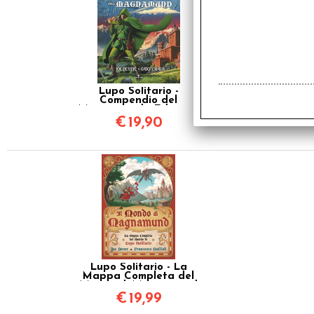
Lupo Solitario -
Compendio del
Magnamund - Edizione
Speciale
€
19,90
Quarantennale
Lupo Solitario - La
Mappa Completa del
Mondo di Magnamund
€
19,99