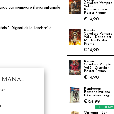
Cavaliere Vampiro
Vol.1 -
intende commemorare il quarantennale
Resurrezione +
Poster Promo
€
14,90
tolo "I Signori delle Tenebre" è
Requiem -
Cavaliere Vampiro
Vol.2 - Danza dei
Morti + Poster
Promo
€
14,90
Requiem -
Cavaliere Vampiro
Vol.3 - Dracula +
Poster Promo
€
14,90
MANA...
se
Pendragon
Edizione Italiana -
Il Cavaliere Grigio
€
24,99
a
SCONTO 20%
.
Onitama - Box