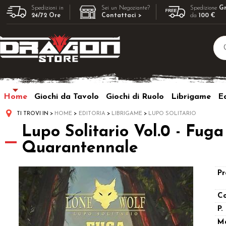
Spedizioni in
Sei un Negoziante?
Spedizione
Gr
24/72 Ore
Contattaci >
da
100 €
Home
Giochi da Tavolo
Giochi di Ruolo
Librigame
Ed
TI TROVI IN
HOME
EDITORIA
LIBRIGAME
LUPO SOLITARIO
Lupo Solitario Vol.0 - Fuga
Quarantennale
Pr
Co
P.
M