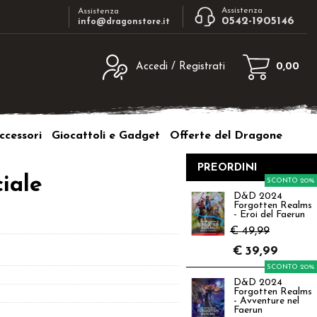
Assistenza
Assistenza
0542-1905146
info@dragonstore.it
Accedi / Registrati
0,00
egistrato
Sono un nuovo cliente
ne inserisci il nome
Se non sei ancora registrato sul nostro
ccessori
Giocattoli e Gadget
Offerte del Dragone
d e poi clicca sul
sito clicca sul pulsante "Registrati"
"Accedi"
PREORDINI
tente:
ciale
SCONTO 20%
D&D 2024
Forgotten Realms
ord:
- Eroi del Faerun
€ 49,99
€
39,99
SCONTO 20%
D&D 2024
a password?
Forgotten Realms
- Avventure nel
Faerun