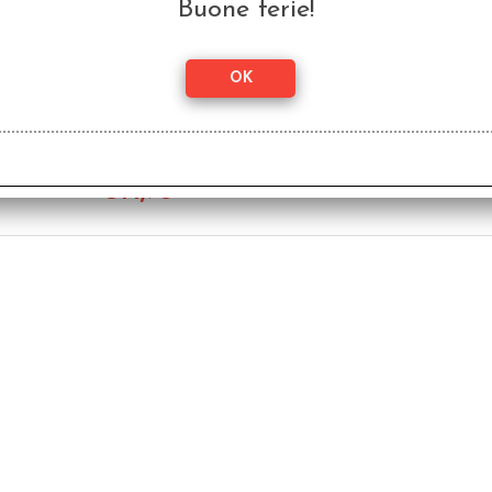
Buone ferie!
Lupo Solitario - L'Album
L
da Colorare di Lupo
Tes
Solitario - Edizione
E
Speciale
€
14,90
Quarantennale