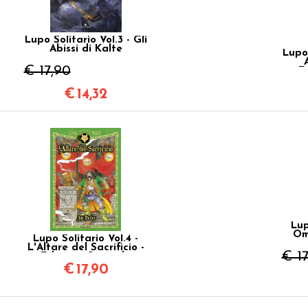
Lupo Solitario Vol.3 - Gli
Abissi di Kalte
Lupo 
€ 17,90
E
€
14,32
Lup
Om
Lupo Solitario Vol.4 -
L'Altare del Sacrificio -
€ 1
Edizione Speciale
Quarantennale
€
17,90