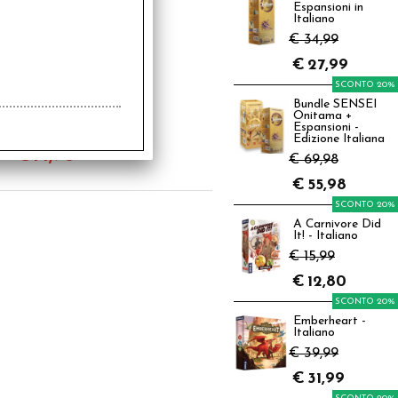
Espansioni in
Italiano
€ 34,99
€
27,99
SCONTO 20%
Bundle SENSEI
upo Solitario - Il
Onitama +
chio di Agarash -
Espansioni -
dizione Speciale
Edizione Italiana
Quarantennale
€
14,90
€ 69,98
€
55,98
SCONTO 20%
A Carnivore Did
It! - Italiano
€ 15,99
€
12,80
SCONTO 20%
Emberheart -
Italiano
€ 39,99
€
31,99