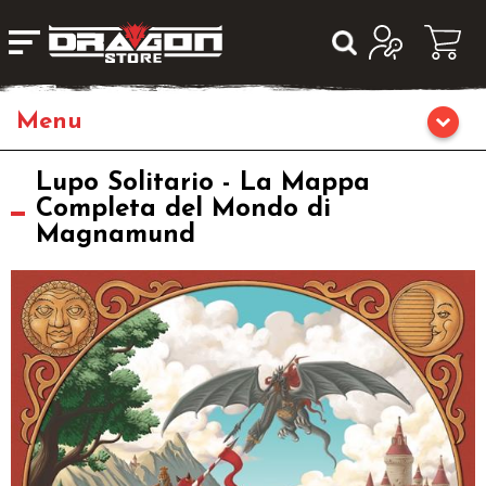
Giochi da Tavolo
Lupo Solitario - La Mappa
Completa del Mondo di
Magnamund
Giochi di Ruolo
Librigame
Fumetti & Romanzi
Giochi di Carte Collezionabili
Miniature