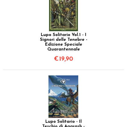
Lupo Solitario Vol.1 - I
Signori delle Tenebre -
Edizione Speciale
Quarantennale
€
19,90
Lupo Solitario - Il
Teschio di Agarash -