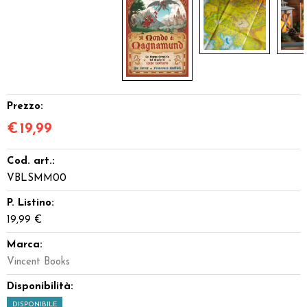
Prezzo:
€
19,99
Cod. art.:
VBLSMM00
P. Listino:
19,99 €
Marca:
Vincent Books
Disponibilità:
DISPONIBILE