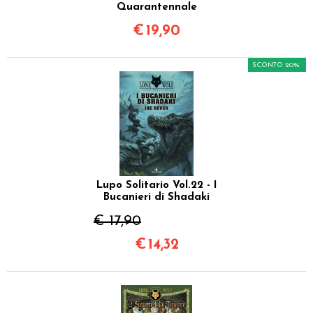
Quarantennale
€
19,90
SCONTO 20%
Lupo Solitario Vol.22 - I
Bucanieri di Shadaki
€ 17,90
€
14,32