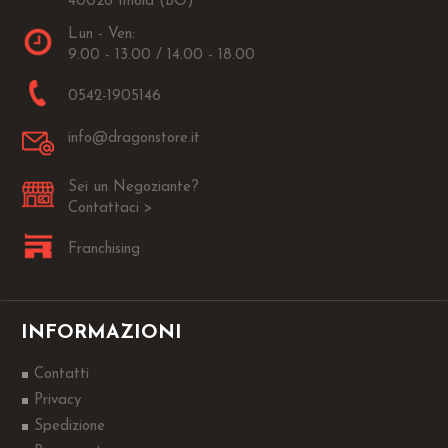
40026 Imola (BO)
Lun - Ven:
9.00 - 13.00 / 14.00 - 18.00
0542-1905146
info@dragonstore.it
Sei un Negoziante?
Contattaci >
Franchising
INFORMAZIONI
Contatti
Privacy
Spedizione