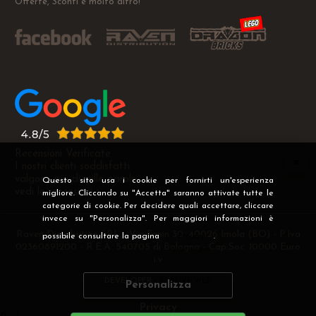
Offerte, Sconti e molto altro!
Recensioni Verificate
I nostri clienti soddisfatti
valgono più di mille parole
Questo sito usa i cookie per fornirti un'esperienza
vedi le recensioni >
migliore. Cliccando su "Accetta" saranno attivate tutte le
categorie di cookie. Per decidere quali accettare, cliccare
invece su "Personalizza". Per maggiori informazioni è
Raven Distribution SRL - Via Fanin 30, 40026 Imola (BO) - P.Iva
possibile consultare la pagina
Privacy
.
02360891200 - R.E.A. 540705 di Bologna - Cap.Soc. 10000 Euro
i.v
DEVELOPER
CREATIVE WEB
Personalizza
Privacy