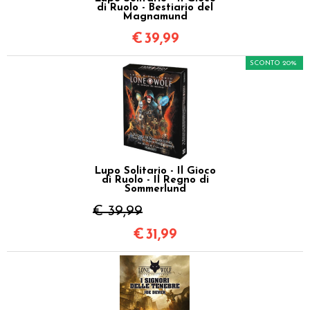
di Ruolo - Bestiario del
Magnamund
€
39,99
SCONTO 20%
Lupo Solitario - Il Gioco
di Ruolo - Il Regno di
Sommerlund
€ 39,99
€
31,99