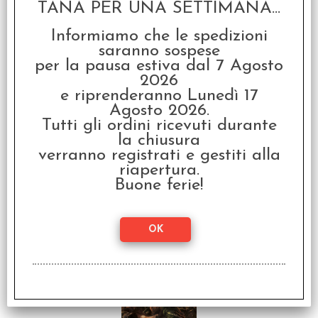
TANA PER UNA SETTIMANA...
€
17,90
Informiamo che le spedizioni
SCONTO 20%
saranno sospese
per la pausa estiva dal 7 Agosto
2026
e riprenderanno Lunedì 17
Agosto 2026.
Tutti gli ordini ricevuti durante
la chiusura
verranno registrati e gestiti alla
Lupo Solitario Vol.3 - Gli
Abissi di Kalte
riapertura.
Buone ferie!
€ 17,90
€
14,32
SCONTO 20%