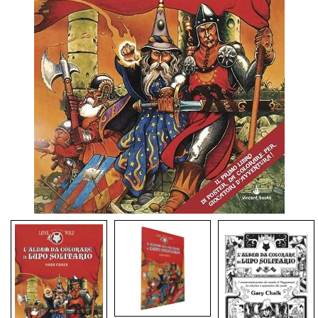
Dadi
Accessori
Giocattoli e Gadget
Offerte del Dragone