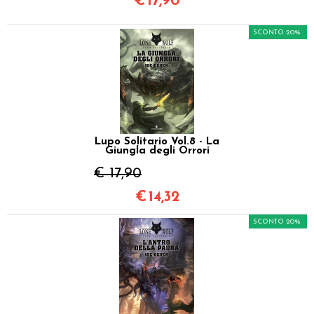
€
17,90
SCONTO 20%
Lupo Solitario Vol.8 - La
Giungla degli Orrori
€ 17,90
€
14,32
SCONTO 20%