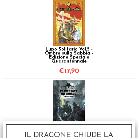
Lupo Solitario Vol.5 -
Ombre sulla Sabbia -
Edizione Speciale
Quarantennale
€
17,90
Lupo Solitario Vol.2 -
IL DRAGONE CHIUDE LA
Traversata Infernale