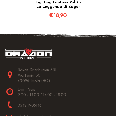
Fighting Fantasy Vol.3 -
La Leggenda di Zagor
€
18,90
Raven Distribution SRL
Via Fanin, 30
40026 Imola (BO)
Lun - Ven:
9.00 - 13.00 / 14.00 - 18.00
0542-1905146