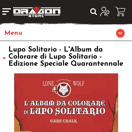
Giochi da Tavolo
Lupo Solitario - L'Album da
Colorare di Lupo Solitario -
Edizione Speciale Quarantennale
Giochi di Ruolo
Librigame
Editoria
Giochi di Carte Collezionabili
Miniature