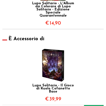
Lupo Solitario - L'Album
da Colorare di Lupo
Solitario - Edizione
Speciale
Quarantennale
€
14,90
È Accessorio di
Lupo Solitario - Il Gioco
di Ruolo Cofanetto
Base
€
39,99