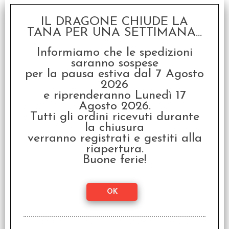
IL DRAGONE CHIUDE LA
TANA PER UNA SETTIMANA...
Informiamo che le spedizioni
Lupo Solitario Vol.2 -
saranno sospese
Traversata Infernale
per la pausa estiva dal 7 Agosto
€
17,90
2026
e riprenderanno Lunedì 17
SCONTO 20%
Agosto 2026.
Tutti gli ordini ricevuti durante
la chiusura
verranno registrati e gestiti alla
riapertura.
Buone ferie!
Lupo Solitario Vol.3 - Gli
Abissi di Kalte
€ 17,90
€
14,32