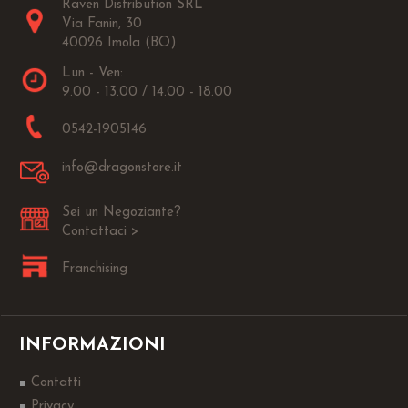
Raven Distribution SRL
Via Fanin, 30
40026 Imola (BO)
Lun - Ven:
9.00 - 13.00 / 14.00 - 18.00
0542-1905146
info@dragonstore.it
Sei un Negoziante?
Contattaci >
Franchising
INFORMAZIONI
Contatti
Privacy