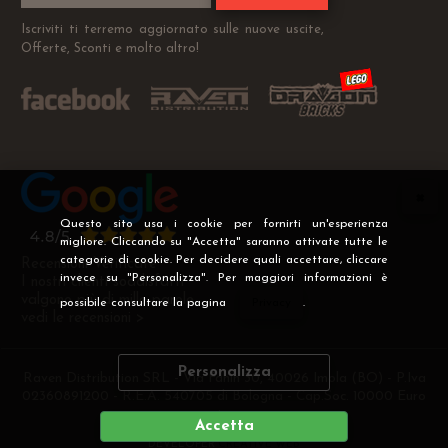
Iscriviti ti terremo aggiornato sulle nuove uscite,
Offerte, Sconti e molto altro!
Questo sito usa i cookie per fornirti un'esperienza
migliore. Cliccando su "Accetta" saranno attivate tutte le
categorie di cookie. Per decidere quali accettare, cliccare
Recensioni Verificate
invece su "Personalizza". Per maggiori informazioni è
I nostri clienti soddisfatti
valgono più di mille parole
possibile consultare la pagina
Privacy
.
vedi le recensioni >
Personalizza
Raven Distribution SRL - Via Fanin 30, 40026 Imola (BO) - P.Iva
02360891200 - R.E.A. 540705 di Bologna - Cap.Soc. 10000 Euro
i.v
Accetta
DEVELOPER
CREATIVE WEB