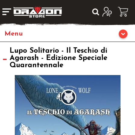
Giochi da Tavolo
Lupo Solitario - Il Teschio di
Agarash - Edizione Speciale
Quarantennale
Giochi di Ruolo
Librigame
Editoria
Giochi di Carte Collezionabili
Miniature