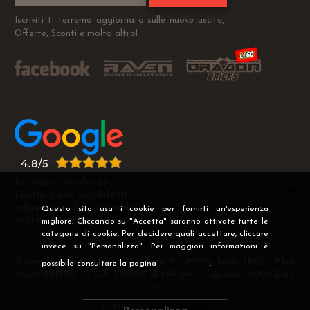
Iscriviti ti terremo aggiornato sulle nuove uscite,
Offerte, Sconti e molto altro!
Recensioni Verificate
I nostri clienti soddisfatti
valgono più di mille parole
Questo sito usa i cookie per fornirti un'esperienza
vedi le recensioni >
migliore. Cliccando su "Accetta" saranno attivate tutte le
categorie di cookie. Per decidere quali accettare, cliccare
invece su "Personalizza". Per maggiori informazioni è
Raven Distribution SRL - Via Fanin 30, 40026 Imola (BO) - P.Iva
possibile consultare la pagina
Privacy
.
02360891200 - R.E.A. 540705 di Bologna - Cap.Soc. 10000 Euro
i.v
DEVELOPER
CREATIVE WEB