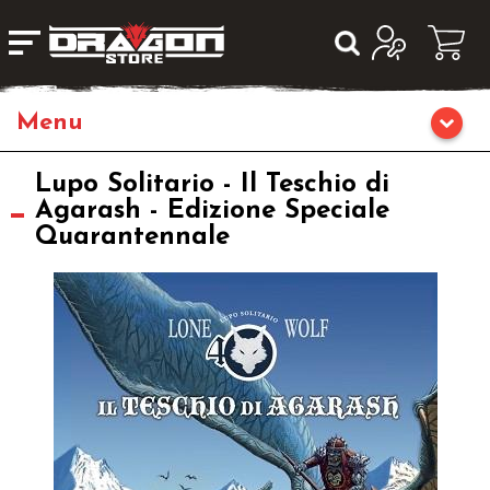
Home
Lupo Solitario - Il Teschio di
Agarash - Edizione Speciale
Quarantennale
Giochi da Tavolo
Librigame
Editoria
Giochi di Carte Collezionabili
Miniature