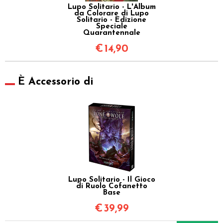
Lupo Solitario - L'Album
da Colorare di Lupo
Solitario - Edizione
Speciale
Quarantennale
€
14,90
È Accessorio di
Lupo Solitario - Il Gioco
di Ruolo Cofanetto
Base
€
39,99