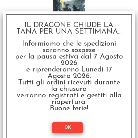
IL DRAGONE CHIUDE LA
TANA PER UNA SETTIMANA...
Lupo Solitario Vol.2 -
Traversata Infernale
Informiamo che le spedizioni
€
17,90
saranno sospese
per la pausa estiva dal 7 Agosto
SCONTO 20%
2026
e riprenderanno Lunedì 17
Agosto 2026.
Tutti gli ordini ricevuti durante
la chiusura
verranno registrati e gestiti alla
riapertura.
Buone ferie!
Lupo Solitario Vol.3 - Gli
Abissi di Kalte
€ 17,90
€
14,32