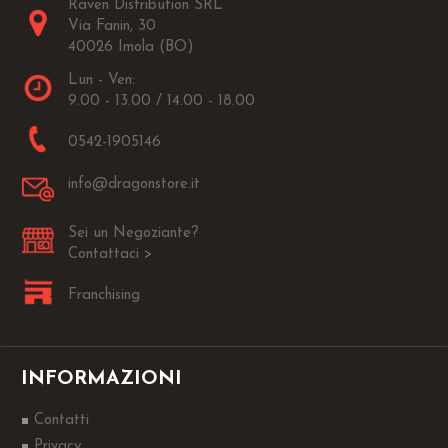
Raven Distribution SRL
Via Fanin, 30
40026 Imola (BO)
Lun - Ven:
9.00 - 13.00 / 14.00 - 18.00
0542-1905146
info@dragonstore.it
Sei un Negoziante?
Contattaci >
Franchising
INFORMAZIONI
Contatti
Privacy