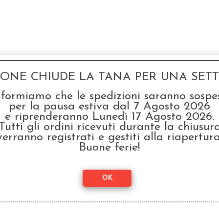
GONE CHIUDE LA TANA PER UNA SETTI
nformiamo che le spedizioni saranno sospe
SCONTO 20%
per la pausa estiva dal 7 Agosto 2026
e riprenderanno Lunedì 17 Agosto 2026.
Tutti gli ordini ricevuti durante la chiusur
verranno registrati e gestiti alla riapertura
Buone ferie!
Vampiri La Masquerade
- 20° Anniversario
Mag
2
€ 69,99
€
55,99