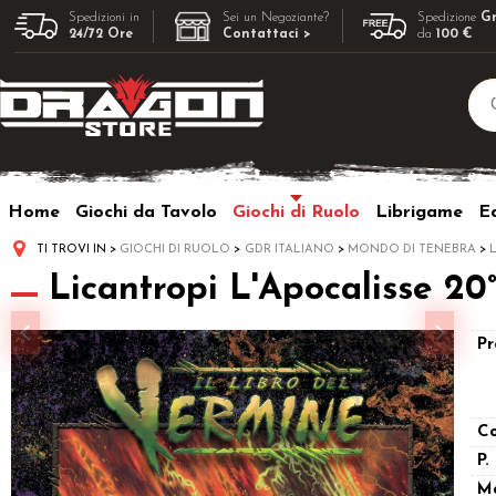
Spedizioni in
Sei un Negoziante?
Spedizione
Gr
24/72 Ore
Contattaci >
da
100 €
Home
Giochi da Tavolo
Giochi di Ruolo
Librigame
Ed
TI TROVI IN
GIOCHI DI RUOLO
GDR ITALIANO
MONDO DI TENEBRA
Licantropi L'Apocalisse 20
Pr
Co
P.
M