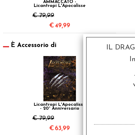
AMMACCATO -
Licantropi L'Apocalisse
- 20° Anniversario
€ 79,99
€
49,99
È Accessorio di
IL DRA
I
SCONTO 20%
Licantropi L'Apocalisse
- 20° Anniversario
€ 79,99
€
63,99