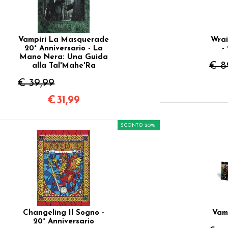
Vampiri La Masquerade
Wrai
20° Anniversario - La
-
Mano Nera: Una Guida
€ 8
alla Tal'Mahe'Ra
€ 39,99
€
31,99
SCONTO 20%
Changeling Il Sogno -
Vamp
20° Anniversario