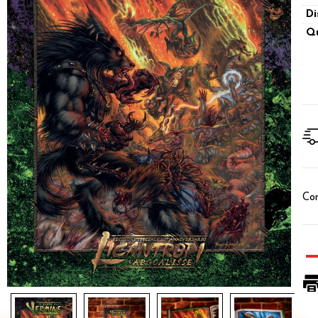
Di
Qu
Con