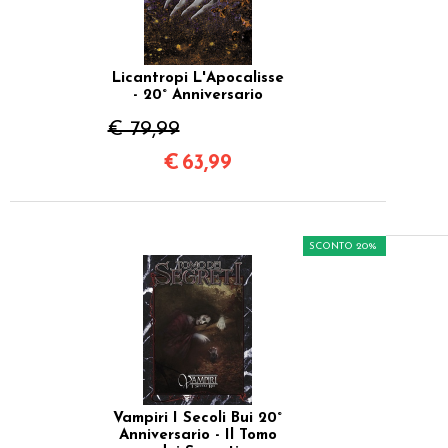
Licantropi L'Apocalisse
- 20° Anniversario
€ 79,99
€
63,99
SCONTO 20%
Vampiri I Secoli Bui 20°
Anniversario - Il Tomo