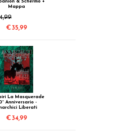
anion & Schermo +
Mappa
4,99
€
35,99
iri La Masquerade
0° Anniversario -
narchici Liberati
€
34,99