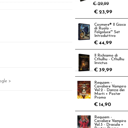
€ 29,99
€
23,99
Cosmere® Il Gioco
di Ruolo -
Folgoluce™ Set
Introduttivo
€
44,99
Il Richiamo di
Cthulhu - Cthulhu
Invictus
€
39,99
ogle >
Requiem -
Cavaliere Vampiro
Vol.2 - Danza dei
Morti + Poster
Promo
€
14,90
Requiem -
Cavaliere Vampiro
Vol.3 - Dracula +