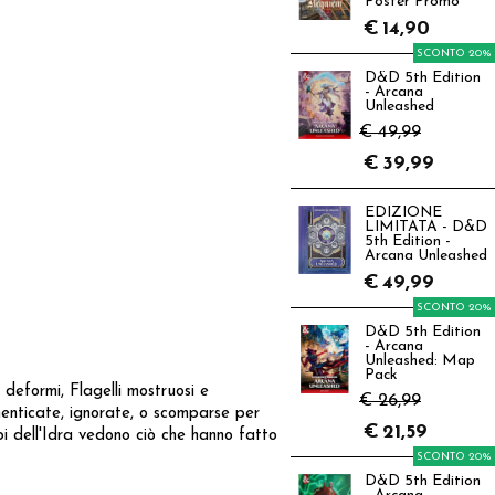
Poster Promo
€
14,90
SCONTO 20%
D&D 5th Edition
- Arcana
Unleashed
€ 49,99
€
39,99
EDIZIONE
LIMITATA - D&D
5th Edition -
Arcana Unleashed
€
49,99
SCONTO 20%
D&D 5th Edition
- Arcana
Unleashed: Map
Pack
 deformi, Flagelli mostruosi e
€ 26,99
menticate, ignorate, o scomparse per
€
21,59
capi dell'Idra vedono ciò che hanno fatto
SCONTO 20%
D&D 5th Edition