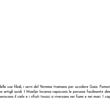
lle sue filiali, i servi del Vermine tramano per uccidere Gaia. Fomori
 artigli acidi. I Maeljin Incarna rapiscono le persone facilmente di
scono il cielo e i rifiuti tossici si riversano nei fiumi e nei mari. I 