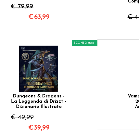
Comp
€ 79,99
€
63,99
€ 4
SCONTO 20%
Dungeons & Dragons -
Vamp
La Leggenda di Drizzt -
2
Dizionario Illustrato
A
€ 49,99
€
39,99