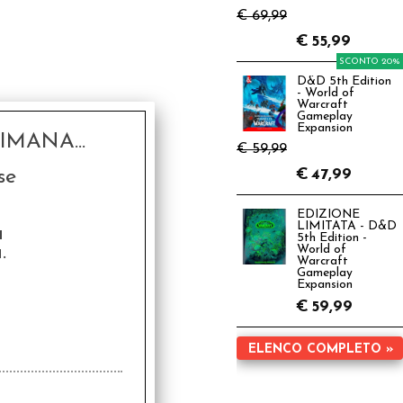
€ 69,99
€
55,99
SCONTO 20%
D&D 5th Edition
- World of
Warcraft
Gameplay
Expansion
MANA...
€ 59,99
se
€
47,99
EDIZIONE
LIMITATA - D&D
a
5th Edition -
.
World of
Warcraft
Gameplay
Expansion
€
59,99
hi L'Ascensione -
0° Anniversario
ELENCO COMPLETO »
€
99,99