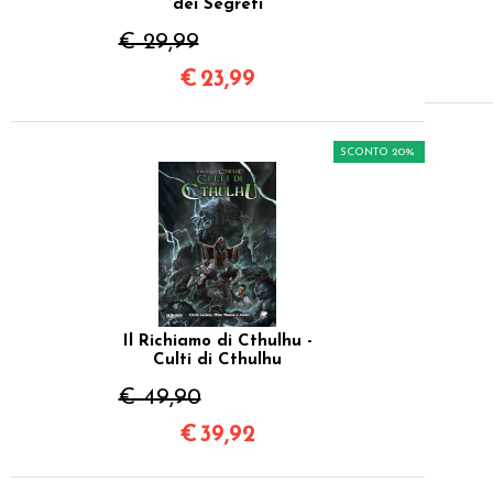
dei Segreti
€ 29,99
€
23,99
SCONTO 20%
Il Richiamo di Cthulhu -
Culti di Cthulhu
€ 49,90
€
39,92