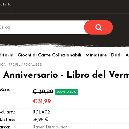
atuita
Sono già r
Per completare l'ordi
itoria
Giochi di Carte Collezionabili
Miniature
Dadi
A
utente e la passwor
pulsante 
LICANTROPI L'APOCALISSE
Nome u
° Anniversario - Libro del Ver
Passw
ezzo:
€ 39,99
SCONTO 20%
€
31,99
d. art.:
RDLA02
Hai perso l
 Listino:
39,99 €
arca:
Raven Distribution