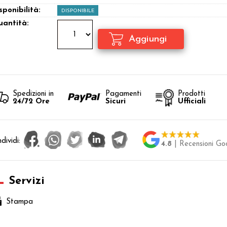
sponibilità:
DISPONIBILE
antità:
Spedizioni in
Pagamenti
Prodotti
24/72 Ore
Sicuri
Ufficiali
dividi:
4.8
| Recensioni Go
Servizi
Stampa