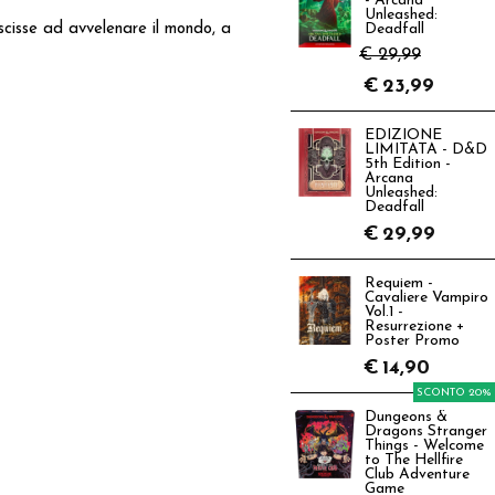
- Arcana
Unleashed:
uscisse ad avvelenare il mondo, a
Deadfall
€ 29,99
€
23,99
EDIZIONE
LIMITATA - D&D
5th Edition -
Arcana
Unleashed:
Deadfall
€
29,99
Requiem -
Cavaliere Vampiro
Vol.1 -
Resurrezione +
Poster Promo
€
14,90
SCONTO 20%
Dungeons &
Dragons Stranger
Things - Welcome
to The Hellfire
Club Adventure
Game