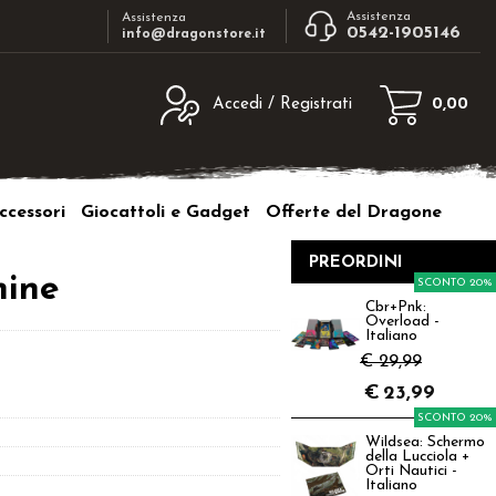
Assistenza
Assistenza
0542-1905146
info@dragonstore.it
Accedi / Registrati
0,00
egistrato
Sono un nuovo cliente
ne inserisci il nome
Se non sei ancora registrato sul nostro
ccessori
Giocattoli e Gadget
Offerte del Dragone
d e poi clicca sul
sito clicca sul pulsante "Registrati"
"Accedi"
PREORDINI
tente:
mine
SCONTO 20%
Cbr+Pnk:
Overload -
ord:
Italiano
€ 29,99
€
23,99
SCONTO 20%
Wildsea: Schermo
a password?
della Lucciola +
Orti Nautici -
Italiano