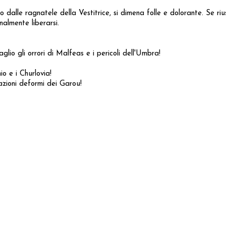
 dalle ragnatele della Vestitrice, si dimena folle e dolorante. Se ri
nalmente liberarsi.
lio gli orrori di Malfeas e i pericoli dell'Umbra!
io e i Churlovia!
azioni deformi dei Garou!