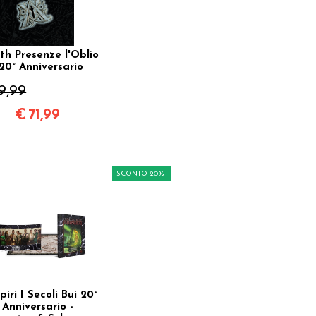
th Presenze l'Oblìo
 20° Anniversario
9,99
€
71,99
SCONTO 20%
iri I Secoli Bui 20°
Anniversario -