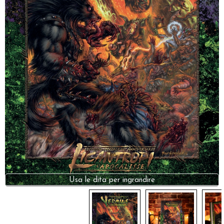
Dadi
Accessori
Giocattoli e Gadget
Offerte del Dragone