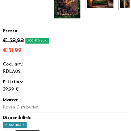
Prezzo:
€ 39,99
SCONTO 20%
€
31,99
Cod. art.:
RDLA02
P. Listino:
39,99 €
Marca:
Raven Distribution
Disponibilità:
DISPONIBILE