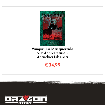
Vampiri La Masquerade
20° Anniversario -
Anarchici Liberati
€
34,99