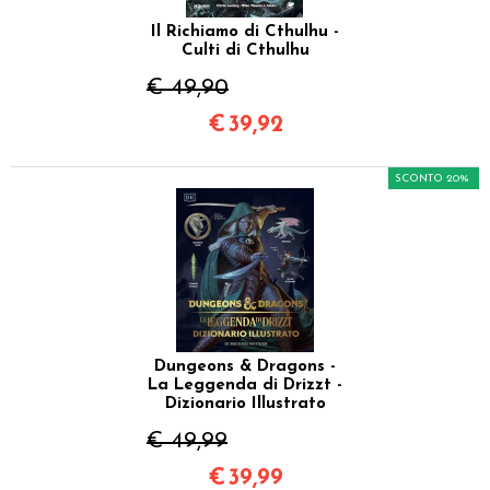
Il Richiamo di Cthulhu -
Culti di Cthulhu
€ 49,90
€
39,92
SCONTO 20%
Dungeons & Dragons -
La Leggenda di Drizzt -
Dizionario Illustrato
€ 49,99
€
39,99