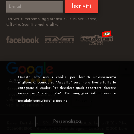
Iscriviti
Iscriviti ti terremo aggiornato sulle nuove uscite,
Offerte, Sconti e molto altro!
Questo sito usa i cookie per fornirti un'esperienza
migliore. Cliccando su "Accetta" saranno attivate tutte le
categorie di cookie. Per decidere quali accettare, cliccare
Recensioni Verificate
invece su "Personalizza". Per maggiori informazioni è
I nostri clienti soddisfatti
valgono più di mille parole
possibile consultare la pagina
Privacy
.
vedi le recensioni >
Personalizza
Raven Distribution SRL - Via Fanin 30, 40026 Imola (BO) - P.Iva
02360891200 - R.E.A. 540705 di Bologna - Cap.Soc. 10000 Euro