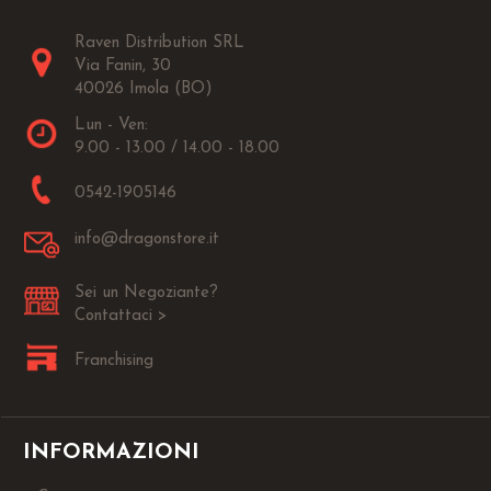
Raven Distribution SRL
Via Fanin, 30
40026 Imola (BO)
Lun - Ven:
9.00 - 13.00 / 14.00 - 18.00
0542-1905146
info@dragonstore.it
Sei un Negoziante?
Contattaci >
Franchising
INFORMAZIONI