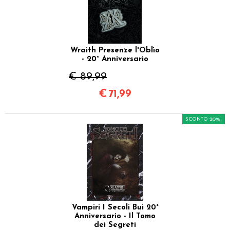
Wraith Presenze l'Oblìo
- 20° Anniversario
€ 89,99
€
71,99
SCONTO 20%
Vampiri I Secoli Bui 20°
Anniversario - Il Tomo
dei Segreti