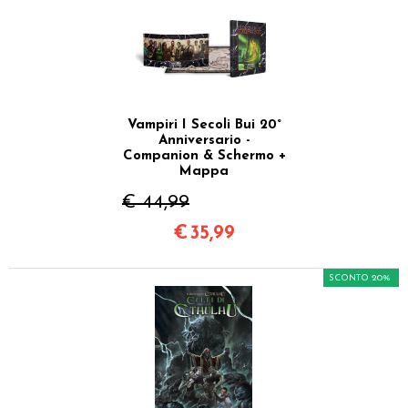
Vampiri I Secoli Bui 20°
Anniversario -
Companion & Schermo +
Mappa
€ 44,99
€
35,99
SCONTO 20%