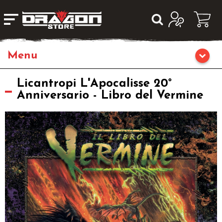
Home
Licantropi L'Apocalisse 20°
Anniversario - Libro del Vermine
Giochi da Tavolo
Librigame
Fumetti & Romanzi
Giochi di Carte Collezionabili
Miniature