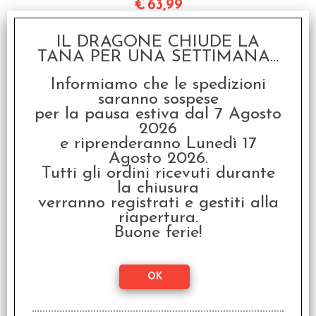
€
63,99
IL DRAGONE CHIUDE LA
I clienti che hanno acquistato questo
TANA PER UNA SETTIMANA...
prodotto, hanno scelto anche questi
Informiamo che le spedizioni
articoli
saranno sospese
per la pausa estiva dal 7 Agosto
SCONTO 20%
2026
e riprenderanno Lunedì 17
Agosto 2026.
Tutti gli ordini ricevuti durante
la chiusura
verranno registrati e gestiti alla
riapertura.
Buone ferie!
Licantropi L'Apocalisse
- 20° Anniversario
€ 79,99
€
63,99