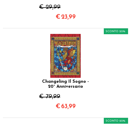
€ 29,99
€
23,99
SCONTO 20%
Changeling Il Sogno -
20° Anniversario
€ 79,99
€
63,99
SCONTO 20%