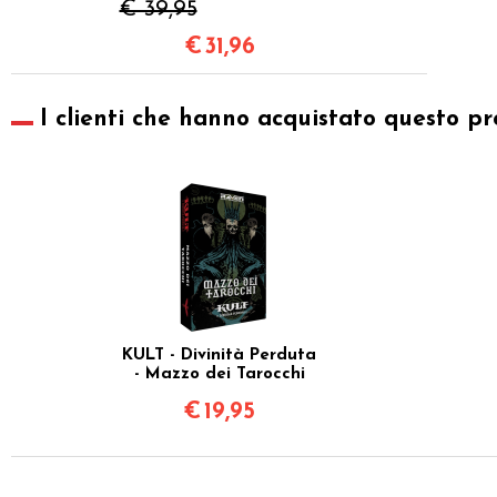
€ 39,95
€
31,96
I clienti che hanno acquistato questo pr
KULT - Divinità Perduta
- Mazzo dei Tarocchi
€
19,95