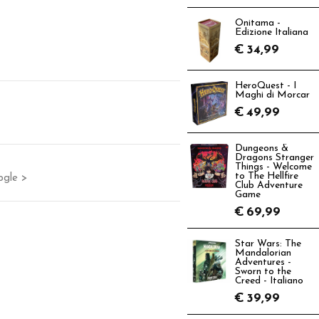
Onitama -
Edizione Italiana
€
34,99
HeroQuest - I
Maghi di Morcar
€
49,99
Dungeons &
Dragons Stranger
Things - Welcome
to The Hellfire
ogle >
Club Adventure
Game
€
69,99
Star Wars: The
Mandalorian
Adventures -
Sworn to the
Creed - Italiano
€
39,99