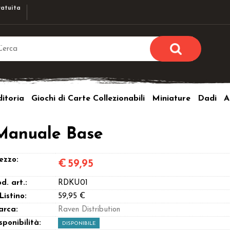
atuita
Sono già r
Per completare l'ordi
itoria
Giochi di Carte Collezionabili
Miniature
Dadi
A
utente e la passwor
pulsante 
Nome u
 Manuale Base
Passw
ezzo:
€
59,95
d. art.:
RDKU01
 Listino:
59,95 €
arca:
Raven Distribution
Hai perso l
sponibilità:
DISPONIBILE