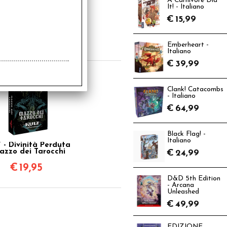
A Carnivore Did
It! - Italiano
 - Divinità Perduta
€
15,99
- Schermo del
Gamemaster
€
14,95
Emberheart -
Italiano
€
39,99
Clank! Catacombs
- Italiano
€
64,99
Black Flag! -
Italiano
 - Divinità Perduta
azzo dei Tarocchi
€
24,99
€
19,95
D&D 5th Edition
- Arcana
Unleashed
€
49,99
EDIZIONE