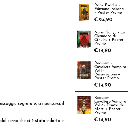
Rook Exodus -
Edizione Italiana
+ Poster Promo
€
24,90
Norm Konyu - La
Chiamata di
Cthulhu + Poster
Promo
€
14,90
Requiem -
Cavaliere Vampiro
Vol.1 -
Resurrezione +
Poster Promo
€
14,90
Requiem -
Cavaliere Vampiro
saggio segreto e, a ripensarci, il
Vol.2 - Danza dei
Morti + Poster
Promo
€
14,90
 dal sonno che ci è stato indotto e