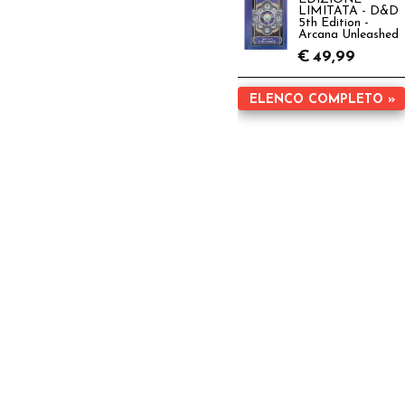
LIMITATA - D&D
5th Edition -
Arcana Unleashed
€
49,99
ELENCO COMPLETO »