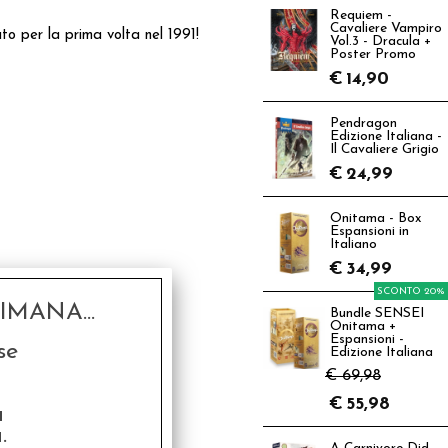
Requiem -
Cavaliere Vampiro
o per la prima volta nel 1991!
Vol.3 - Dracula +
Poster Promo
€
14,90
Pendragon
Edizione Italiana -
Il Cavaliere Grigio
€
24,99
Onitama - Box
Espansioni in
Italiano
€
34,99
SCONTO 20%
MANA...
Bundle SENSEI
Onitama +
Espansioni -
se
Edizione Italiana
€ 69,98
€
55,98
a
.