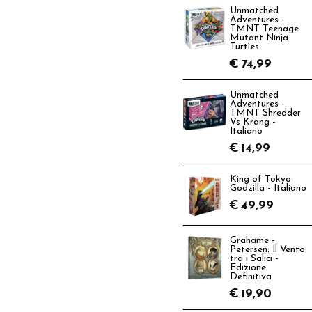
Unmatched
Adventures -
TMNT Teenage
Mutant Ninja
Turtles
€
74,99
Unmatched
Adventures -
TMNT Shredder
Vs Krang -
Italiano
€
14,99
King of Tokyo
Godzilla - Italiano
€
49,99
Grahame -
Petersen: Il Vento
tra i Salici -
Edizione
Definitiva
€
19,90