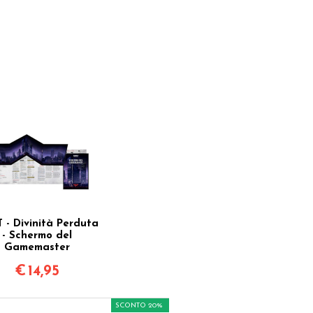
 - Divinità Perduta
- Schermo del
Gamemaster
€
14,95
SCONTO 20%