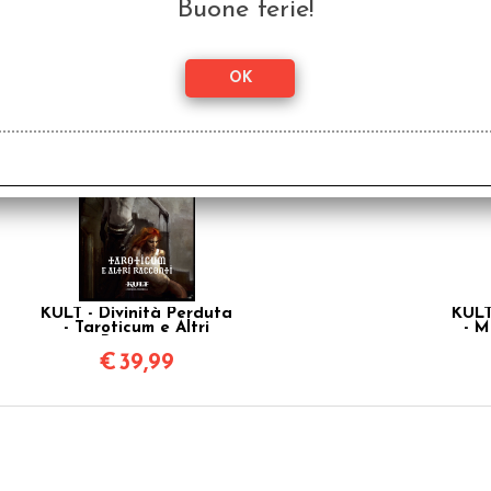
Buone ferie!
KULT - Divinità Perduta
KULT
- Un'Eco dal Passato
KULT - Divinità Perduta
KULT
- Taroticum e Altri
- M
Racconti
€
39,99