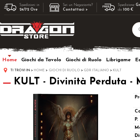
Spedizioni in
Sei un Negoziante?
Spedizione
Gr
24/72 Ore
Contattaci >
da
100 €
Home
Giochi da Tavolo
Giochi di Ruolo
Librigame
Ed
TI TROVI IN
HOME
GIOCHI DI RUOLO
GDR ITALIANO
KULT
KULT - Divinità Perduta -
Pr
Co
P.
M
Di