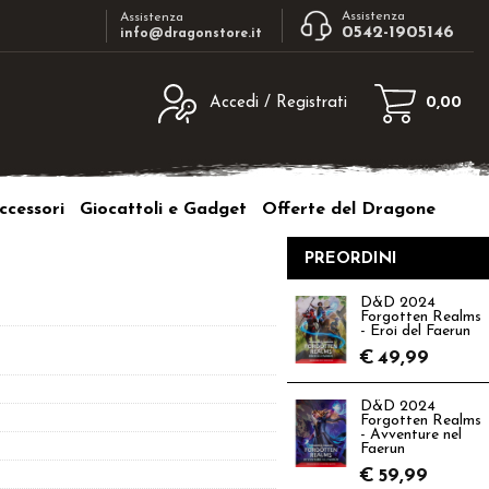
Assistenza
Assistenza
0542-1905146
info@dragonstore.it
Accedi / Registrati
0,00
egistrato
Sono un nuovo cliente
ne inserisci il nome
Se non sei ancora registrato sul nostro
ccessori
Giocattoli e Gadget
Offerte del Dragone
d e poi clicca sul
sito clicca sul pulsante "Registrati"
"Accedi"
PREORDINI
tente:
D&D 2024
Forgotten Realms
ord:
- Eroi del Faerun
€
49,99
D&D 2024
Forgotten Realms
- Avventure nel
a password?
Faerun
€
59,99