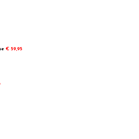
se
€ 59,95
9