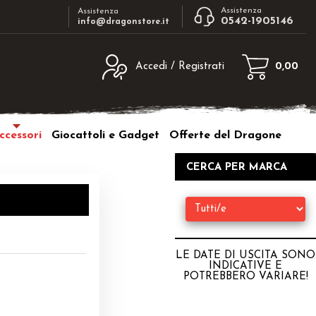
Assistenza
Assistenza
0542-1905146
info@dragonstore.it
Accedi / Registrati
0,00
egistrato
Sono un nuovo cliente
ne inserisci il nome
Se non sei ancora registrato sul nostro
ccessori
Giocattoli e Gadget
Offerte del Dragone
d e poi clicca sul
sito clicca sul pulsante "Registrati"
"Accedi"
CERCA PER MARCA
tente:
ord:
LE DATE DI USCITA SONO
INDICATIVE E
POTREBBERO VARIARE
!
a password?