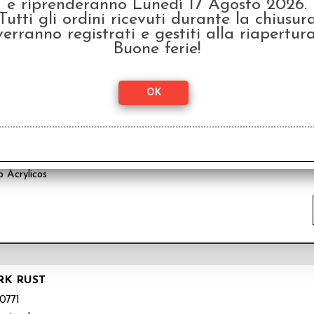
e riprenderanno Lunedì 17 Agosto 2026.
2086
Tutti gli ordini ricevuti durante la chiusur
o Acrylicos
verranno registrati e gestiti alla riapertura
Buone ferie!
HIOSTRO GIALLO
2085
o Acrylicos
RK RUST
0771