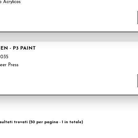
o Acrylicos
EN - P3 PAINT
3035
teer Press
isultati trovati (50 per pagina - 1 in totale)