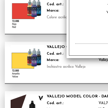
Cod. art.:
VAL7
Marca:
Vallej
Colore acrilico Vallejo
VALLEJO GAME COLOR - INC
Cod. art.:
VAL7
Marca:
Vallej
Inchiostro acrilico Vallejo
VALLEJO MODEL COLOR - DA
Cod. art.:
VAL7