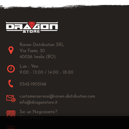
Raven Distribution SRL
Via Fanin, 30
40026 Imola (BO)
Lun - Ven:
9.00 - 13.00 / 14.00 - 18.00
0542-1905146
customerservice@raven-distribution.com
info@dragonstore.it
Sei un Negoziante?
Contattaci >