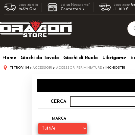
Spedizioni in
Sei un Negoziante?
Spedizione
Gr
24/72 Ore
Contattaci >
da
100 €
Home
Giochi da Tavolo
Giochi di Ruolo
Librigame
Ed
TI TROVI IN
ACCESSORI
ACCESSORI PER MINIATURE
INCHIOSTRI
CERCA
MARCA