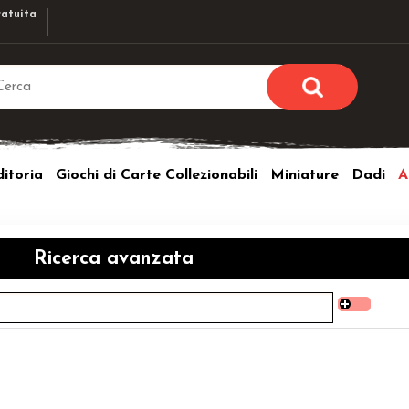
atuita
Sono già r
Per completare l'ordi
itoria
Giochi di Carte Collezionabili
Miniature
Dadi
A
utente e la passwor
pulsante 
Nome u
Ricerca avanzata
Passw
Hai perso l