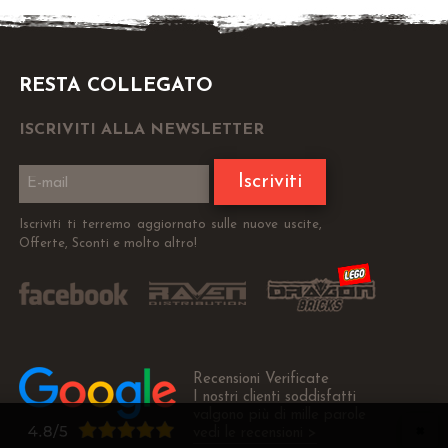
RESTA COLLEGATO
ISCRIVITI ALLA NEWSLETTER
Iscriviti
Iscriviti ti terremo aggiornato sulle nuove uscite,
Offerte, Sconti e molto altro!
Recensioni Verificate
I nostri clienti soddisfatti
valgono più di mille parole
vedi le recensioni >