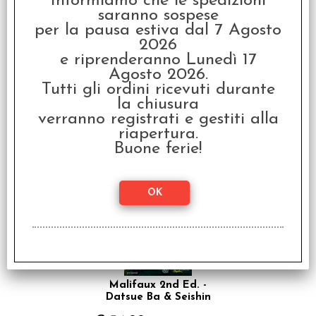
Informiamo che le spedizioni
saranno sospese
Agile come un serpente, Chan Lee può schivare facilmente
per la pausa estiva dal 7 Agosto
numerosi attacchi. Essendo un esperto di arti marziali, è anche in
grado di perforare la corazza più forte con i suoi pugni di
2026
acciaio.
e riprenderanno Lunedì 17
Agosto 2026.
Tutti gli ordini ricevuti durante
I clienti che hanno acquistato questo
la chiusura
prodotto, hanno scelto anche questi
verranno registrati e gestiti alla
riapertura.
articoli
Buone ferie!
SCONTO 20%
Malifaux 2nd Ed. -
Datsue Ba & Seishin