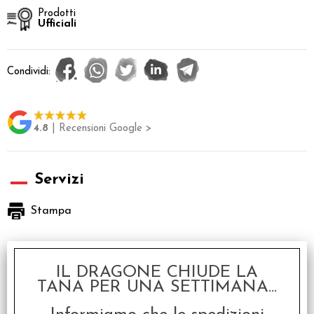
Prodotti
Ufficiali
Condividi:
4.8
| Recensioni Google >
Servizi
Stampa
Descrizione
IL DRAGONE CHIUDE LA
Hell Dorado Immortals - Chan Lee
TANA PER UNA SETTIMANA...