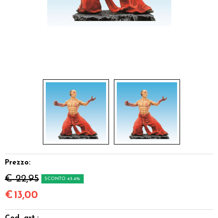
Dadi
Accessori
Giocattoli e Gadget
Offerte del Dragone
Prezzo:
€ 22,95
SCONTO 43.4%
€
13,00