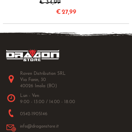
€ 34,99
€
27,99
Raven Distribution SRL
Via Fanin, 30
40026 Imola (BO)
Lun - Ven:
9.00 - 13.00 / 14.00 - 18.00
0542-1905146
info@dragonstore.it