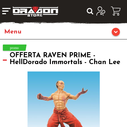
Home
OFFERTA RAVEN PRIME -
Giochi da Tavolo
HellDorado Immortals - Chan Lee
Giochi di Ruolo
Librigame
Editoria
Giochi di Carte Collezionabili