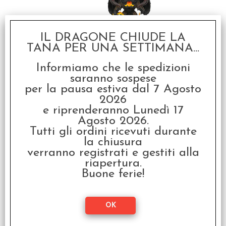
Bundle Pop! Deluxe Il
IL DRAGONE CHIUDE LA
Signore degli Anelli -
Lord of the Rings -
TANA PER UNA SETTIMANA...
Gandalf & Balrog
Informiamo che le spedizioni
€ 74,98
saranno sospese
€
59,98
per la pausa estiva dal 7 Agosto
2026
e riprenderanno Lunedì 17
È Accessorio di
Agosto 2026.
Tutti gli ordini ricevuti durante
la chiusura
SCONTO 20%
verranno registrati e gestiti alla
riapertura.
Buone ferie!
L'Unico Anello -
Manuale Base