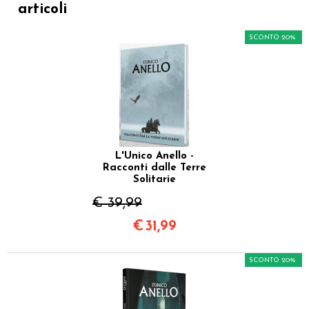
articoli
SCONTO 20%
L'Unico Anello -
Racconti dalle Terre
Solitarie
€ 39,99
€
31,99
SCONTO 20%