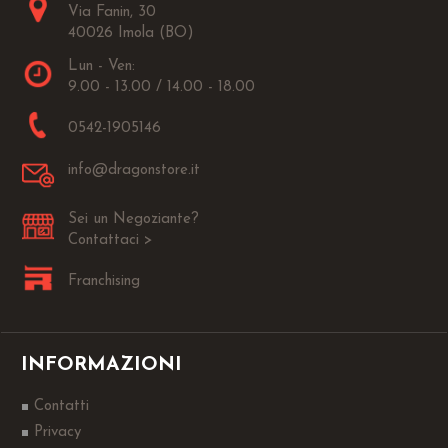
Via Fanin, 30
40026 Imola (BO)
Lun - Ven:
9.00 - 13.00 / 14.00 - 18.00
0542-1905146
info@dragonstore.it
Sei un Negoziante?
Contattaci >
Franchising
INFORMAZIONI
Contatti
Privacy