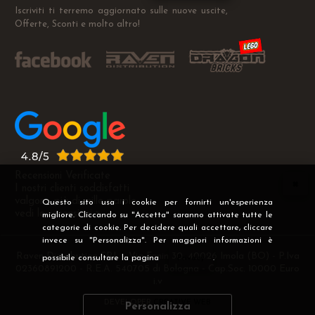
Iscriviti ti terremo aggiornato sulle nuove uscite,
Offerte, Sconti e molto altro!
Recensioni Verificate
I nostri clienti soddisfatti
valgono più di mille parole
Questo sito usa i cookie per fornirti un'esperienza
vedi le recensioni >
migliore. Cliccando su "Accetta" saranno attivate tutte le
categorie di cookie. Per decidere quali accettare, cliccare
invece su "Personalizza". Per maggiori informazioni è
Raven Distribution SRL - Via Fanin 30, 40026 Imola (BO) - P.Iva
possibile consultare la pagina
Privacy
.
02360891200 - R.E.A. 540705 di Bologna - Cap.Soc. 10000 Euro
i.v
DEVELOPER
CREATIVE WEB
Personalizza