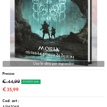
Dadi
Accessori
Giocattoli e Gadget
Offerte del Dragone
Prezzo:
€ 44,99
SCONTO 20%
€
35,99
Cod. art.: