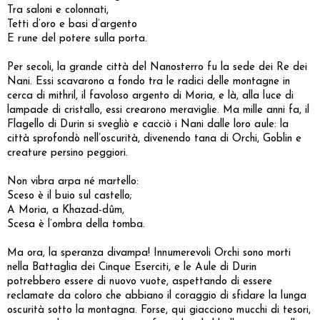
Tra saloni e colonnati,
Tetti d’oro e basi d’argento
E rune del potere sulla porta.
Per secoli, la grande città del Nanosterro fu la sede dei Re dei
Nani. Essi scavarono a fondo tra le radici delle montagne in
cerca di mithril, il favoloso argento di Moria, e là, alla luce di
lampade di cristallo, essi crearono meraviglie. Ma mille anni fa, il
Flagello di Durin si svegliò e cacciò i Nani dalle loro aule: la
città sprofondò nell’oscurità, divenendo tana di Orchi, Goblin e
creature persino peggiori.
Non vibra arpa né martello:
Sceso è il buio sul castello;
A Moria, a Khazad-dûm,
Scesa è l’ombra della tomba.
Ma ora, la speranza divampa! Innumerevoli Orchi sono morti
nella Battaglia dei Cinque Eserciti, e le Aule di Durin
potrebbero essere di nuovo vuote, aspettando di essere
reclamate da coloro che abbiano il coraggio di sfidare la lunga
oscurità sotto la montagna. Forse, qui giacciono mucchi di tesori,