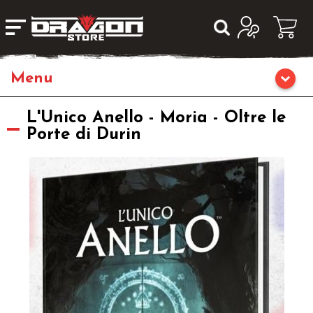
Giochi da Tavolo
L'Unico Anello - Moria - Oltre le
Porte di Durin
Giochi di Ruolo
Librigame
Editoria
Giochi di Carte Collezionabili
Miniature