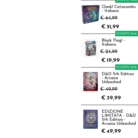
SCONTO 20%
Clank! Catacombs
- Italiano
€ 64,99
€
51,99
SCONTO 20%
Black Flag! -
Italiano
€ 24,99
€
19,99
SCONTO 20%
D&D 5th Edition
- Arcana
Unleashed
€ 49,99
€
39,99
EDIZIONE
LIMITATA - D&D
5th Edition -
Arcana Unleashed
€
49,99