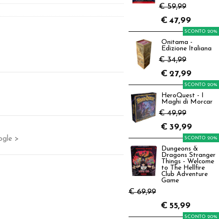
€ 59,99
€
47,99
SCONTO 20%
Onitama -
Edizione Italiana
€ 34,99
€
27,99
SCONTO 20%
HeroQuest - I
Maghi di Morcar
€ 49,99
€
39,99
ogle >
SCONTO 20%
Dungeons &
Dragons Stranger
Things - Welcome
to The Hellfire
Club Adventure
Game
€ 69,99
€
55,99
SCONTO 20%