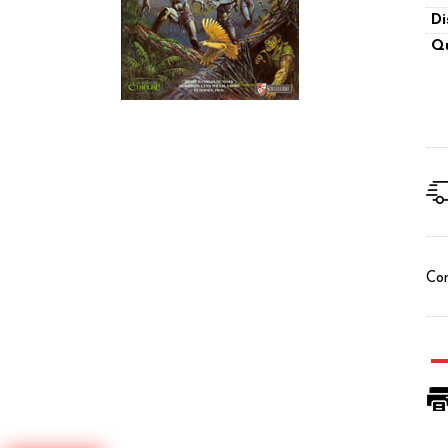
Di
Qu
Con