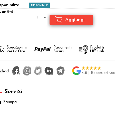
sponibilità:
DISPONIBILE
antità:
Spedizioni in
Pagamenti
Prodotti
24/72 Ore
Sicuri
Ufficiali
dividi:
4.8
| Recensioni Go
Servizi
Stampa