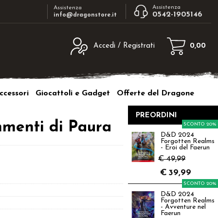
Assistenza
Assistenza
0542-1905146
info@dragonstore.it
Accedi / Registrati
0,00
egistrato
Sono un nuovo cliente
ne inserisci il nome
Se non sei ancora registrato sul nostro
ccessori
Giocattoli e Gadget
Offerte del Dragone
d e poi clicca sul
sito clicca sul pulsante "Registrati"
"Accedi"
PREORDINI
tente:
menti di Paura
SCONTO 20%
D&D 2024
Forgotten Realms
ord:
- Eroi del Faerun
€ 49,99
€
39,99
SCONTO 20%
D&D 2024
a password?
Forgotten Realms
- Avventure nel
Faerun