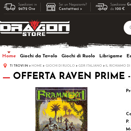
Spedizioni in
Sei un Negoziante?
Spedizione
Gr
24/72 Ore
Contattaci >
da
100 €
Home
Giochi da Tavolo
Giochi di Ruolo
Librigame
Ed
TI TROVI IN
HOME
GIOCHI DI RUOLO
GDR ITALIANO
IL RICHIAMO D
OFFERTA RAVEN PRIME - Il
Pr
Co
P.
M