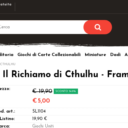
atuita
Sono già r
Per completare l'ordi
itoria
Giochi di Carte Collezionabili
Miniature
Dadi
A
utente e la passwor
pulsante 
I CTHULHU
Nome u
 Richiamo di Cthulhu - Fram
Passw
ezzo:
€ 19,90
SCONTO 74.9%
€
5,00
d. art.:
SL1104
Hai perso l
 Listino:
19,90 €
arca:
Giochi Uniti