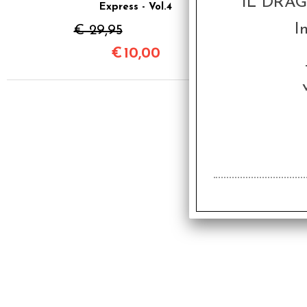
IL DRA
Express - Vol.4
I
€ 29,95
€
10,00