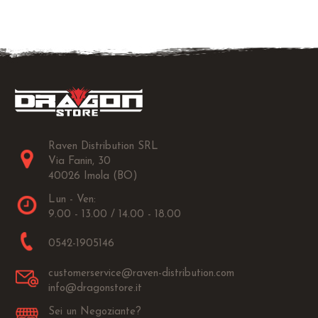
Raven Distribution SRL
Via Fanin, 30
40026 Imola (BO)
Lun - Ven:
9.00 - 13.00 / 14.00 - 18.00
0542-1905146
customerservice@raven-distribution.com
info@dragonstore.it
Sei un Negoziante?