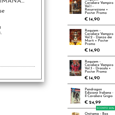
MANA...
Cavaliere Vampiro
Vol.1 -
se
Resurrezione +
Poster Promo
€
14,90
a
Requiem -
.
Cavaliere Vampiro
Vol.2 - Danza dei
Morti + Poster
Promo
€
14,90
Requiem -
Cavaliere Vampiro
Vol.3 - Dracula +
Poster Promo
€
14,90
Pendragon
Edizione Italiana -
Il Cavaliere Grigio
€
24,99
SCONTO 20%
Onitama - Box