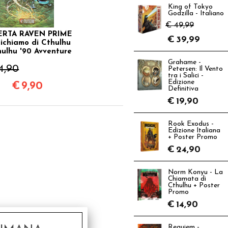
King of Tokyo
Godzilla - Italiano
€ 49,99
ERTA RAVEN PRIME
€
39,99
 Richiamo di Cthulhu
hulhu '90 Avventure
Grahame -
4,90
Petersen: Il Vento
tra i Salici -
Edizione
€
9,90
Definitiva
€
19,90
Rook Exodus -
Edizione Italiana
+ Poster Promo
€
24,90
Norm Konyu - La
Chiamata di
Cthulhu + Poster
Promo
€
14,90
Requiem -