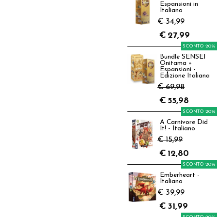
Espansioni in
Italiano
€ 34,99
€
27,99
SCONTO 20%
Bundle SENSEI
Onitama +
Espansioni -
Edizione Italiana
€ 69,98
€
55,98
SCONTO 20%
A Carnivore Did
It! - Italiano
€ 15,99
€
12,80
SCONTO 20%
Emberheart -
Italiano
€ 39,99
€
31,99