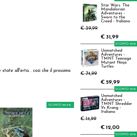
Star Wars: The
Mandalorian
Adventures -
Sworn to the
Creed - Italiano
€ 39,99
€
31,99
SCONTO 20%
Unmatched
Adventures -
TMNT Teenage
Mutant Ninja
Turtles
state all'erta... così che il prossimo
€ 74,99
€
59,99
SCONTO 20%
Unmatched
Adventures -
TMNT Shredder
SCONTO 60.2%
Vs Krang -
Italiano
€ 14,99
€
12,00
SCONTO 20%