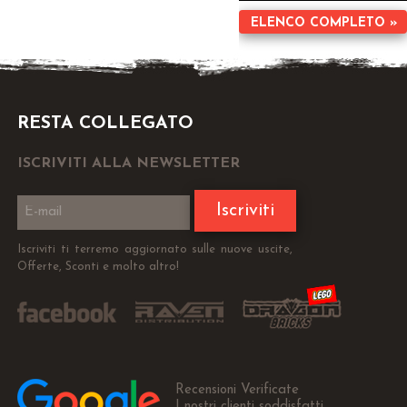
ELENCO COMPLETO »
RESTA COLLEGATO
ISCRIVITI ALLA NEWSLETTER
Iscriviti
Iscriviti ti terremo aggiornato sulle nuove uscite,
Offerte, Sconti e molto altro!
Recensioni Verificate
I nostri clienti soddisfatti