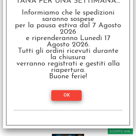
TANA PER UNA SETTIMANA...
I clienti che hanno acquistato questo
Informiamo che le spedizioni
saranno sospese
prodotto, hanno scelto anche questi
per la pausa estiva dal 7 Agosto
articoli
2026
e riprenderanno Lunedì 17
Agosto 2026.
Tutti gli ordini ricevuti durante
la chiusura
verranno registrati e gestiti alla
riapertura.
Buone ferie!
Il Richiamo di Cthulhu -
Guida di Petersen agli
Orrori Lovecraftiani
€
29,99
SCONTO 20%