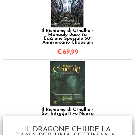
Il Richiamo di Cthulhu -
Manuale Base 7a
Edizione Speciale 50°
Anniversario Chaosium
€
69,99
Il Richiamo di Cthulhu -
Set Introduttivo Nuova
Edizione
€
39,99
IL DRAGONE CHIUDE LA