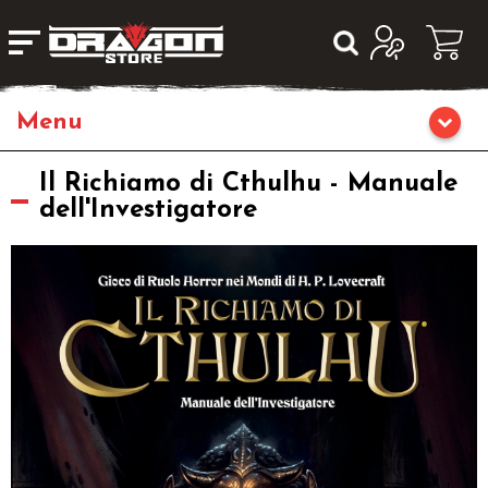
Giochi da Tavolo
Il Richiamo di Cthulhu - Manuale
dell'Investigatore
Giochi di Ruolo
Librigame
Editoria
Giochi di Carte Collezionabili
Miniature