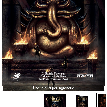
Dadi
Accessori
Giocattoli e Gadget
Offerte del Dragone
Usa le dita per ingrandire