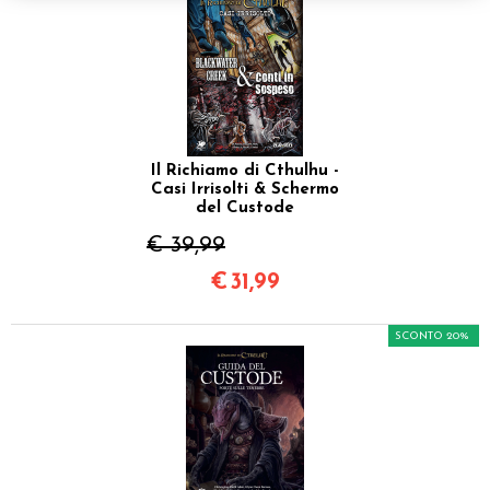
Il Richiamo di Cthulhu -
Casi Irrisolti & Schermo
del Custode
€ 39,99
€
31,99
SCONTO 20%