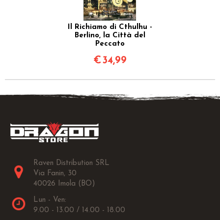
Il Richiamo di Cthulhu -
Berlino, la Città del
Peccato
€
34,99
Raven Distribution SRL
Via Fanin, 30
40026 Imola (BO)
Lun - Ven:
9.00 - 13.00 / 14.00 - 18.00