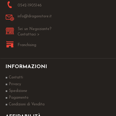
0542-1905146
info@dragonstore.it
Sei un Negoziante?
Contattaci >
Franchising
INFORMAZIONI
Contatti
Privacy
Spedizione
Pagamento
Condizioni di Vendita