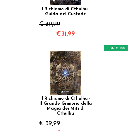
Il Richiamo di Cthulhu -
Guida del Custode
€ 39,99
€
31,99
SCONTO 20%
Il Richiamo di Cthulhu -
Il Grande Grimorio della
Magia dei Miti di
Cthulhu
€ 39,99