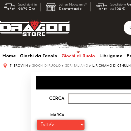
Spedizioni in
Sei un Negoziante?
Spedizione
Gr
24/72 Ore
Contattaci >
da
100 €
Home
Giochi da Tavolo
Giochi di Ruolo
Librigame
Ed
TI TROVI IN
GIOCHI DI RUOLO
GDR ITALIANO
IL RICHIAMO DI CTHUL
CERCA
MARCA