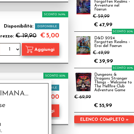
Forgotten Realms -
Avventure nel
Faerun
SCONTO 74.9%
€ 59,99
€
47,99
Disponibilità:
DISPONIBILE
SCONTO 20%
€
5,00
€ 19,90
rezzo:
D&D 2024
Forgotten Realms -
Eroi del Faerun
€ 49,99
€
39,99
SCONTO 20%
Dungeons &
SCONTO 20%
Dragons Stranger
Things - Welcome to
The Hellfire Club
Disponibilità:
DISPONIBILE
Adventure Game
MANA...
€
20,00
€ 25,00
€ 69,99
zzo:
se
€
55,99
ELENCO COMPLETO »
a
.