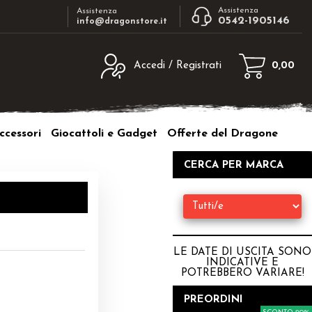
Assistenza
Assistenza
0542-1905146
info@dragonstore.it
Accedi / Registrati
0,00
egistrato
Sono un nuovo cliente
ne inserisci il nome
Se non sei ancora registrato sul nostro
ccessori
Giocattoli e Gadget
Offerte del Dragone
d e poi clicca sul
sito clicca sul pulsante "Registrati"
"Accedi"
CERCA PER MARCA
tente:
ord:
LE DATE DI USCITA SONO
INDICATIVE E
POTREBBERO VARIARE
!
a password?
PREORDINI