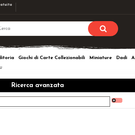
atuita
Sono già r
Per completare l'ordi
itoria
Giochi di Carte Collezionabili
Miniature
Dadi
A
utente e la passwor
pulsante 
HU
Nome u
Ricerca avanzata
Passw
Hai perso l