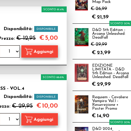
Map Pack
€ 26,99
SCONTO 61.4%
€
21,59
SCONTO 20%
Disponibilità:
DISPONIBILE
D&D 5th Edition -
Arcana Unleashed:
€
5,00
€ 12,95
Deadfall
Prezzo:
€ 29,99
€
23,99
EDIZIONE
LIMITATA - D&D
5th Edition - Arcana
Unleashed: Deadfall
SCONTO 66.6%
€
29,99
S - VOL.4
Disponibilità:
DISPONIBILE
Requiem - Cavaliere
Vampiro Vol.1 -
€
10,00
€ 29,95
Resurrezione +
ezzo:
Poster Promo
€
14,90
SCONTO 20%
D&D 2024