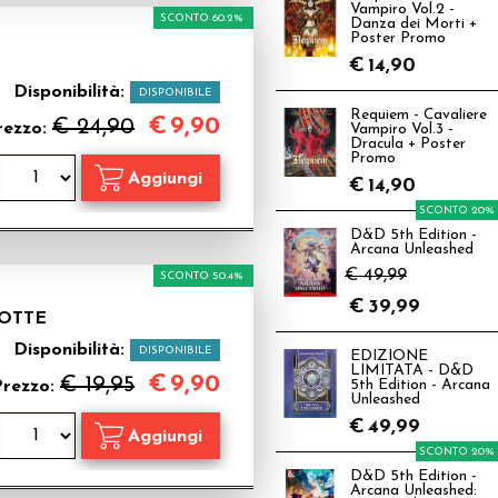
Vampiro Vol.2 -
SCONTO 60.2%
Danza dei Morti +
Poster Promo
€
14,90
Disponibilità:
DISPONIBILE
Requiem - Cavaliere
€
9,90
€ 24,90
rezzo:
Vampiro Vol.3 -
Dracula + Poster
Promo
€
14,90
SCONTO 20%
D&D 5th Edition -
Arcana Unleashed
€ 49,99
SCONTO 50.4%
€
39,99
NOTTE
Disponibilità:
DISPONIBILE
EDIZIONE
LIMITATA - D&D
€
9,90
€ 19,95
Prezzo:
5th Edition - Arcana
Unleashed
€
49,99
SCONTO 20%
D&D 5th Edition -
Arcana Unleashed: