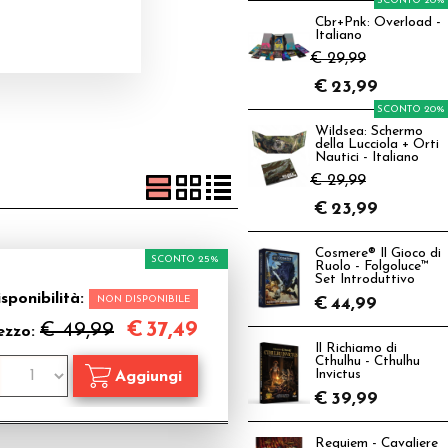
SCONTO 20%
Cbr+Pnk: Overload -
Italiano
€ 29,99
€
23,99
SCONTO 20%
Wildsea: Schermo
della Lucciola + Orti
Nautici - Italiano
€ 29,99
€
23,99
Cosmere® Il Gioco di
SCONTO 25%
Ruolo - Folgoluce™
Set Introduttivo
sponibilità:
NON DISPONIBILE
€
44,99
€
37,49
€ 49,99
ezzo:
Il Richiamo di
Cthulhu - Cthulhu
Invictus
€
39,99
Requiem - Cavaliere