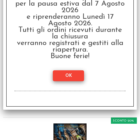
per la pausa estiva dal 7 Agosto
€
31,99
2026
e riprenderanno Lunedì 17
SCONTO 20%
Agosto 2026.
Tutti gli ordini ricevuti durante
la chiusura
verranno registrati e gestiti alla
riapertura.
Buone ferie!
Il Richiamo di Cthulhu -
Manuale
dell'Investigatore
€ 39,99
€
31,99
SCONTO 20%