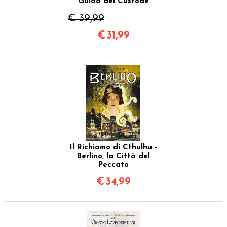
Guida del Custode
€ 39,99
€
31,99
Il Richiamo di Cthulhu -
Berlino, la Città del
Peccato
€
34,99