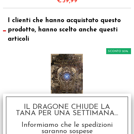
€
39,99
I clienti che hanno acquistato questo
prodotto, hanno scelto anche questi
articoli
SCONTO 20%
Il Richiamo di Cthulhu -
IL DRAGONE CHIUDE LA
Il Grande Grimorio della
TANA PER UNA SETTIMANA...
Magia dei Miti di
Cthulhu
Informiamo che le spedizioni
€ 39,99
saranno sospese