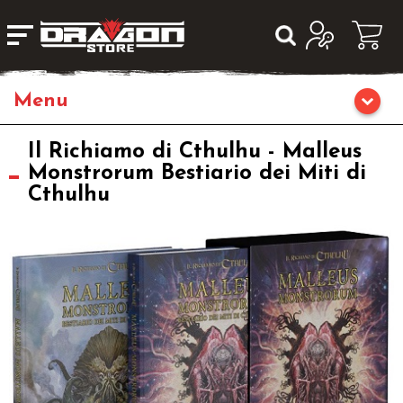
Giochi da Tavolo
Il Richiamo di Cthulhu - Malleus
Monstrorum Bestiario dei Miti di
Cthulhu
Giochi di Ruolo
Librigame
Editoria
Giochi di Carte Collezionabili
Miniature