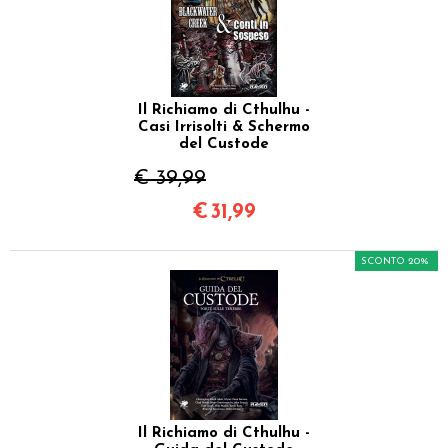
Il Richiamo di Cthulhu -
Casi Irrisolti & Schermo
del Custode
€ 39,99
€
31,99
SCONTO 20%
Il Richiamo di Cthulhu -