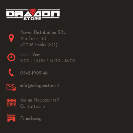
Raven Distribution SRL
Via Fanin, 30
40026 Imola (BO)
Lun - Ven:
9.00 - 13.00 / 14.00 - 18.00
0542-1905146
info@dragonstore.it
Sei un Negoziante?
Contattaci >
Franchising