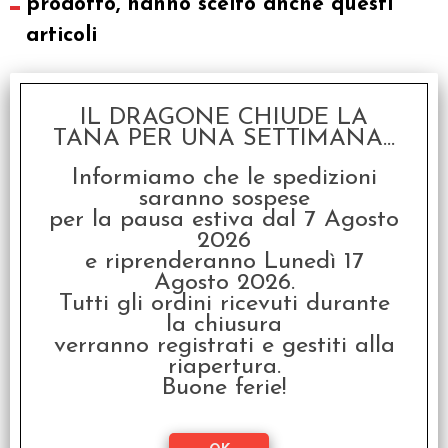
prodotto, hanno scelto anche questi
articoli
IL DRAGONE CHIUDE LA
TANA PER UNA SETTIMANA...
Informiamo che le spedizioni
saranno sospese
per la pausa estiva dal 7 Agosto
2026
Il Richiamo di Cthulhu -
e riprenderanno Lunedì 17
Tre Minuti a
Agosto 2026.
Mezzanotte
Tutti gli ordini ricevuti durante
€
24,99
la chiusura
verranno registrati e gestiti alla
riapertura.
Buone ferie!