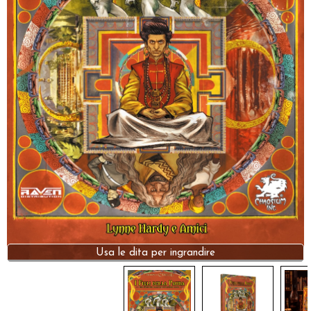
Dadi
Accessori
Giocattoli e Gadget
Offerte del Dragone