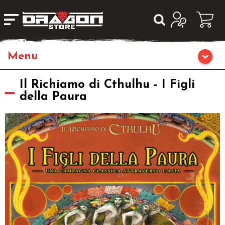
Giochi da Tavolo
Il Richiamo di Cthulhu - I Figli
della Paura
Giochi di Ruolo
Librigame
Editoria
Giochi di Carte Collezionabili
Miniature