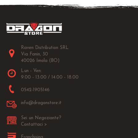
Raven Distribution SRL
Via Fanin, 30
40026 Imola (BO)
Lun - Ven:
9.00 - 13.00 / 14.00 - 18.00
0542-1905146
info@dragonstore.it
Sei un Negoziante?
Contattaci >
Franchising