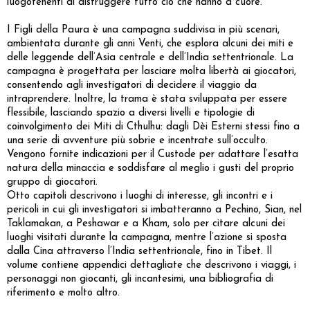
luogotenenti di distruggere tutto ciò che hanno a cuore.
I Figli della Paura è una campagna suddivisa in più scenari,
ambientata durante gli anni Venti, che esplora alcuni dei miti e
delle leggende dell’Asia centrale e dell’India settentrionale. La
campagna è progettata per lasciare molta libertà ai giocatori,
consentendo agli investigatori di decidere il viaggio da
intraprendere. Inoltre, la trama è stata sviluppata per essere
flessibile, lasciando spazio a diversi livelli e tipologie di
coinvolgimento dei Miti di Cthulhu: dagli Dèi Esterni stessi fino a
una serie di avventure più sobrie e incentrate sull’occulto.
Vengono fornite indicazioni per il Custode per adattare l’esatta
natura della minaccia e soddisfare al meglio i gusti del proprio
gruppo di giocatori.
Otto capitoli descrivono i luoghi di interesse, gli incontri e i
pericoli in cui gli investigatori si imbatteranno a Pechino, Sian, nel
Taklamakan, a Peshawar e a Kham, solo per citare alcuni dei
luoghi visitati durante la campagna, mentre l’azione si sposta
dalla Cina attraverso l’India settentrionale, fino in Tibet. Il
volume contiene appendici dettagliate che descrivono i viaggi, i
personaggi non giocanti, gli incantesimi, una bibliografia di
riferimento e molto altro.