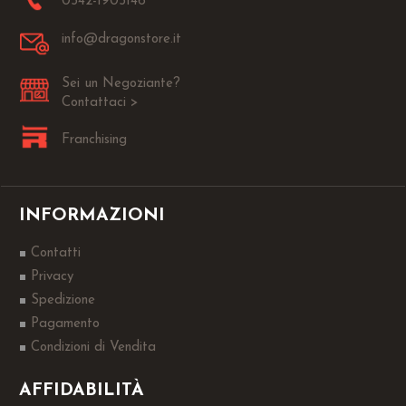
0542-1905146
info@dragonstore.it
Sei un Negoziante?
Contattaci >
Franchising
INFORMAZIONI
Contatti
Privacy
Spedizione
Pagamento
Condizioni di Vendita
AFFIDABILITÀ