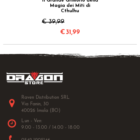
Il Grande Grimorio della
Magia dei Miti di
Cthulhu
€ 39,99
€
31,99
Raven Distribution SRL
Via Fanin, 30
40026 Imola (BO)
Lun - Ven:
9.00 - 13.00 / 14.00 - 18.00