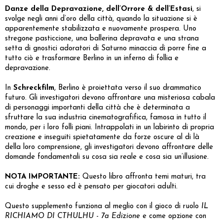
Danze della Depravazione, dell’Orrore & dell’Estasi
, si
svolge negli anni d’oro della città, quando la situazione si è
apparentemente stabilizzata e nuovamente prospera. Uno
stregone pasticcione, una ballerina depravata e una strana
setta di gnostici adoratori di Saturno minaccia di porre fine a
tutto ciò e trasformare Berlino in un inferno di follia e
depravazione.
In
Schreckfilm
, Berlino è proiettata verso il suo drammatico
futuro. Gli investigatori devono affrontare una misteriosa cabala
di personaggi importanti della città che è determinata a
sfruttare la sua industria cinematografifica, famosa in tutto il
mondo, per i loro folli piani. Intrappolati in un labirinto di propria
creazione e inseguiti spietatamente da forze oscure al di là
della loro comprensione, gli investigatori devono affrontare delle
domande fondamentali su cosa sia reale e cosa sia un’illusione.
NOTA IMPORTANTE:
Questo libro affronta temi maturi, tra
cui droghe e sesso ed è pensato per giocatori adulti.
Questo supplemento funziona al meglio con il gioco di ruolo
IL
RICHIAMO DI CTHULHU - 7a Edizione
e come opzione con