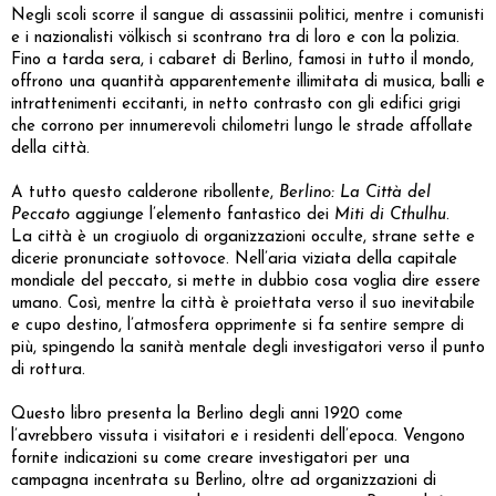
Negli scoli scorre il sangue di assassinii politici, mentre i comunisti
e i nazionalisti völkisch si scontrano tra di loro e con la polizia.
Fino a tarda sera, i cabaret di Berlino, famosi in tutto il mondo,
offrono una quantità apparentemente illimitata di musica, balli e
intrattenimenti eccitanti, in netto contrasto con gli edifici grigi
che corrono per innumerevoli chilometri lungo le strade affollate
della città.
A tutto questo calderone ribollente,
Berlino: La Città del
Peccato
aggiunge l’elemento fantastico dei
Miti di Cthulhu
.
La città è un crogiuolo di organizzazioni occulte, strane sette e
dicerie pronunciate sottovoce. Nell’aria viziata della capitale
mondiale del peccato, si mette in dubbio cosa voglia dire essere
umano. Così, mentre la città è proiettata verso il suo inevitabile
e cupo destino, l’atmosfera opprimente si fa sentire sempre di
più, spingendo la sanità mentale degli investigatori verso il punto
di rottura.
Questo libro presenta la Berlino degli anni 1920 come
l’avrebbero vissuta i visitatori e i residenti dell’epoca. Vengono
fornite indicazioni su come creare investigatori per una
campagna incentrata su Berlino, oltre ad organizzazioni di