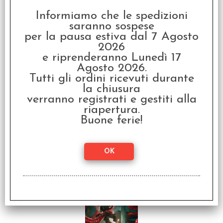
Informiamo che le spedizioni
saranno sospese
per la pausa estiva dal 7 Agosto
2026
Il Richiamo di Cthulhu -
e riprenderanno Lunedì 17
Manuale Base 7a
Edizione Speciale 50°
Agosto 2026.
Anniversario Chaosium
Tutti gli ordini ricevuti durante
€
69,99
la chiusura
verranno registrati e gestiti alla
riapertura.
I clienti che hanno acquistato questo
Buone ferie!
prodotto, hanno scelto anche questi
articoli