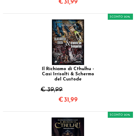
€
31,99
SCONTO 20%
Il Richiamo di Cthulhu -
Casi Irrisolti & Schermo
del Custode
€ 39,99
€
31,99
SCONTO 20%