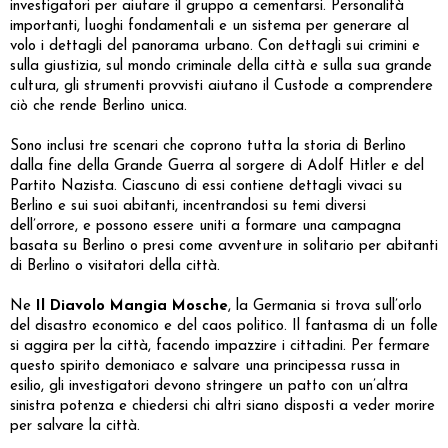
investigatori per aiutare il gruppo a cementarsi. Personalità
importanti, luoghi fondamentali e un sistema per generare al
volo i dettagli del panorama urbano. Con dettagli sui crimini e
sulla giustizia, sul mondo criminale della città e sulla sua grande
cultura, gli strumenti provvisti aiutano il Custode a comprendere
ciò che rende Berlino unica.
Sono inclusi tre scenari che coprono tutta la storia di Berlino
dalla fine della Grande Guerra al sorgere di Adolf Hitler e del
Partito Nazista. Ciascuno di essi contiene dettagli vivaci su
Berlino e sui suoi abitanti, incentrandosi su temi diversi
dell’orrore, e possono essere uniti a formare una campagna
basata su Berlino o presi come avventure in solitario per abitanti
di Berlino o visitatori della città.
Ne
Il Diavolo Mangia Mosche
, la Germania si trova sull’orlo
del disastro economico e del caos politico. Il fantasma di un folle
si aggira per la città, facendo impazzire i cittadini. Per fermare
questo spirito demoniaco e salvare una principessa russa in
esilio, gli investigatori devono stringere un patto con un’altra
sinistra potenza e chiedersi chi altri siano disposti a veder morire
per salvare la città.