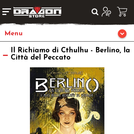
Giochi da Tavolo
Il Richiamo di Cthulhu - Berlino, la
Città del Peccato
Giochi di Ruolo
Librigame
Editoria
Giochi di Carte Collezionabili
Miniature