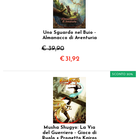
Uno Sguardo nel Buio -
Almanacco di Aventuria
€ 39,90
€
31,92
SCONTO 20%
Musha Shugyo: La Via
del Guerriero - Gioco di
Ruolo + Progetto Kairos