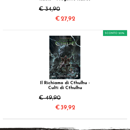
€ 34,90
€
27,92
SCONTO 20%
Il Richiamo di Cthulhu -
Culti di Cthulhu
€ 49,90
€
39,92