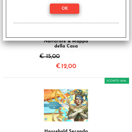
Household Seconda
Edizione - Schermo del
Narratore & Mappa
della Casa
€ 15,00
€
12,00
SCONTO 20%
Household Seconda