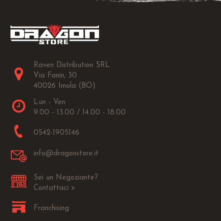
Raven Distribution SRL
Via Fanin, 30
40026 Imola (BO)
Lun - Ven:
9.00 - 13.00 / 14.00 - 18.00
0542-1905146
info@dragonstore.it
Sei un Negoziante?
Contattaci >
Franchising