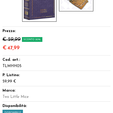
Prezzo:
€ 59,99
SCONTO 20%
€
47,99
Cod. art.:
TLMHH05
P. Listino:
59,99 €
Marca:
Two Little Mice
Disponibilità:
DISPONIBILE