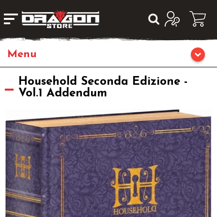
Giochi da Tavolo
Household Seconda Edizione -
Vol.1 Addendum
Giochi di Ruolo
Librigame
Editoria
Giochi di Carte Collezionabili
Miniature