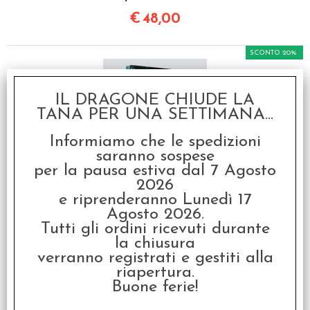
€
48,00
SCONTO 20%
IL DRAGONE CHIUDE LA
TANA PER UNA SETTIMANA...
Informiamo che le spedizioni
saranno sospese
per la pausa estiva dal 7 Agosto
Vileborn - Manuale
2026
Base
e riprenderanno Lunedì 17
€ 40,00
Agosto 2026.
Tutti gli ordini ricevuti durante
€
32,00
la chiusura
verranno registrati e gestiti alla
SCONTO 20%
riapertura.
Buone ferie!