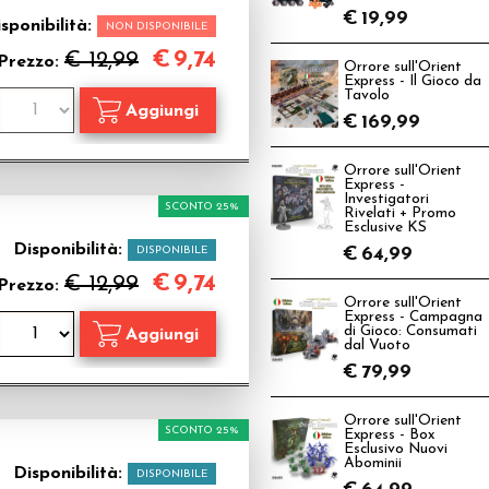
€
19,99
sponibilità:
NON DISPONIBILE
€
9,74
€ 12,99
Prezzo:
Orrore sull'Orient
Express - Il Gioco da
Tavolo
€
169,99
Orrore sull'Orient
Express -
Investigatori
SCONTO 25%
Rivelati + Promo
Esclusive KS
Disponibilità:
DISPONIBILE
€
64,99
€
9,74
€ 12,99
Prezzo:
Orrore sull'Orient
Express - Campagna
di Gioco: Consumati
dal Vuoto
€
79,99
Orrore sull'Orient
SCONTO 25%
Express - Box
Esclusivo Nuovi
Abominii
Disponibilità:
DISPONIBILE