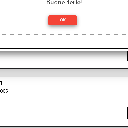
Buone ferie!
004
y
I
003
y