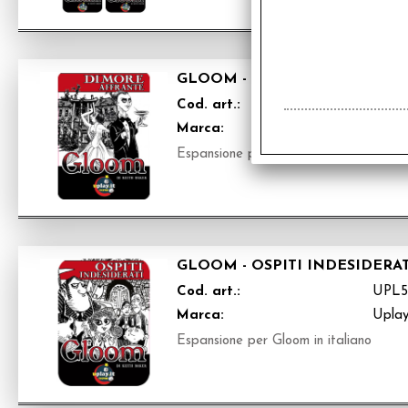
GLOOM - DIMORE AFFRANTE
Cod. art.:
UPL5
Marca:
Upla
Espansione per Gloom in italiano
GLOOM - OSPITI INDESIDERAT
Cod. art.:
UPL5
Marca:
Upla
Espansione per Gloom in italiano