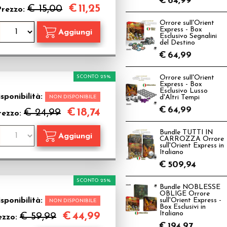
€
64,99
€
11,25
€ 15,00
Prezzo:
Orrore sull'Orient
Express - Box
Esclusivo Segnalini
del Destino
€
64,99
SCONTO 25%
Orrore sull'Orient
Express - Box
Esclusivo Lusso
sponibilità:
NON DISPONIBILE
d'Altri Tempi
€
64,99
€
18,74
€ 24,99
rezzo:
Bundle TUTTI IN
CARROZZA Orrore
sull'Orient Express in
Italiano
€
509,94
SCONTO 25%
Bundle NOBLESSE
OBLIGE Orrore
sponibilità:
sull'Orient Express -
NON DISPONIBILE
Box Esclusivi in
Italiano
€
44,99
€ 59,99
ezzo:
€
194,97