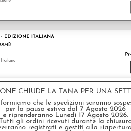
izione
- EDIZIONE ITALIANA
004B
y
Pr
 Italiano
GONE CHIUDE LA TANA PER UNA SETTI
ZIONE ITALIANA + 4 ESPANSIONI
nformiamo che le spedizioni saranno sospe
5004A
per la pausa estiva dal 7 Agosto 2026
y
e riprenderanno Lunedì 17 Agosto 2026.
P
Tutti gli ordini ricevuti durante la chiusur
liano
verranno registrati e gestiti alla riapertura