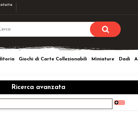
atuita
Sono già r
Per completare l'ordi
itoria
Giochi di Carte Collezionabili
Miniature
Dadi
A
utente e la passwor
pulsante 
Nome u
Ricerca avanzata
Passw
Hai perso l