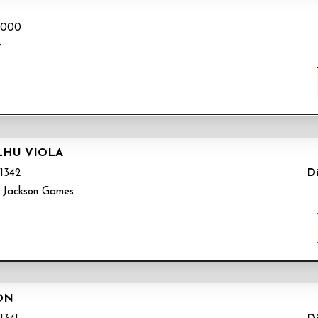
5000
y
LHU VIOLA
Di
1342
 Jackson Games
ON