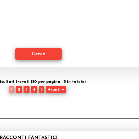
risultati trovati (50 per pagina - 5 in totale)
1
2
3
4
5
Avanti »
 RACCONTI FANTASTICI