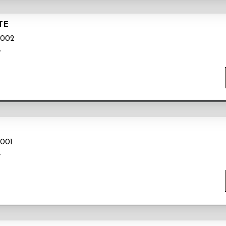
TE
002
y
001
y