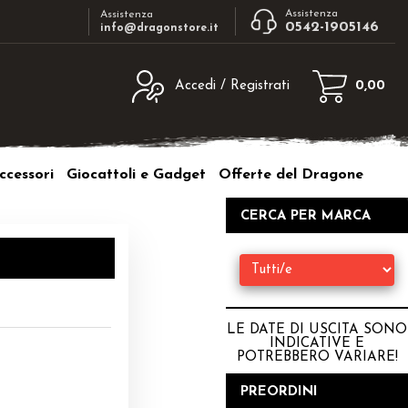
Assistenza
Assistenza
0542-1905146
info@dragonstore.it
Accedi / Registrati
0,00
egistrato
Sono un nuovo cliente
ne inserisci il nome
Se non sei ancora registrato sul nostro
ccessori
Giocattoli e Gadget
Offerte del Dragone
d e poi clicca sul
sito clicca sul pulsante "Registrati"
"Accedi"
CERCA PER MARCA
tente:
ord:
LE DATE DI USCITA SONO
INDICATIVE E
POTREBBERO VARIARE
!
a password?
PREORDINI