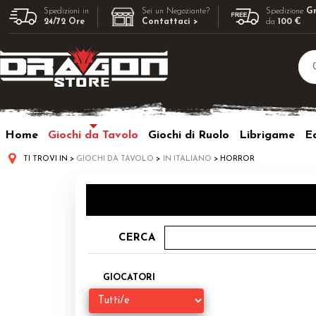
Spedizioni in
Sei un Negoziante?
Spedizione
Gr
24/72 Ore
Contattaci >
da
100 €
Home
Giochi da Tavolo
Giochi di Ruolo
Librigame
Ed
TI TROVI IN
GIOCHI DA TAVOLO
IN ITALIANO
HORROR
CERCA
GIOCATORI