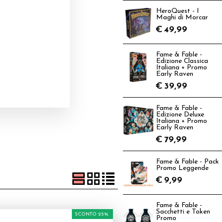
HeroQuest - I
Maghi di Morcar
€
49,99
Fame & Fable -
Edizione Classica
Italiana + Promo
Early Raven
€
39,99
Fame & Fable -
Edizione Deluxe
Italiana + Promo
Early Raven
€
79,99
Fame & Fable - Pack
Promo Leggende
€
9,99
Fame & Fable -
Sacchetti e Token
SCONTO 25%
Promo