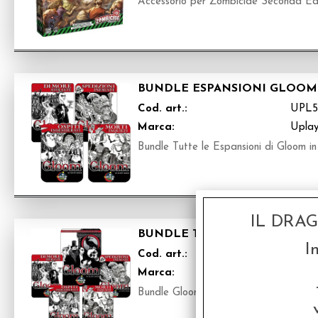
Accessorio per Zombicide Seconda Ed
BUNDLE ESPANSIONI GLOOM 
Cod. art.:
UPL5
Marca:
Upla
Bundle Tutte le Espansioni di Gloom in
IL DRA
BUNDLE TOTALE GLOOM - EDI
I
Cod. art.:
UPL
Marca:
Upla
Bundle Gloom base + Espansioni in Ita