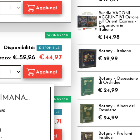
Bundle VAGONI
AGGIUNTIVI Orrore
sull'Orient Express -
Espansioni in
Italiano
SCONTO 25%
€
144,98
Disponibilità:
DISPONIBILE
Botany - Italiano
€
44,97
€ 59,96
ezzo:
€
59,99
Botany - Ossessione
di Orchidee
€
24,99
MANA...
SCONTO 25%
Botany - Alberi del
se
Desiderio
Disponibilità:
DISPONIBILE
€
24,99
€
63,71
€ 84,95
rezzo:
a
Botany - Profumi
.
Insidiosi