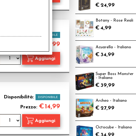
€
24,99
Botany - Rose Reali
€
4,99
Disponibilità:
DISPONIBILE
€
14,99
Prezzo:
Acuarella - Italiano
€
34,99
Super Boss Monster
- Italiano
€
39,99
Disponibilità:
DISPONIBILE
Archeo - Italiano
€
14,99
Prezzo:
€
27,99
Octocube - Italiano
€
34,99