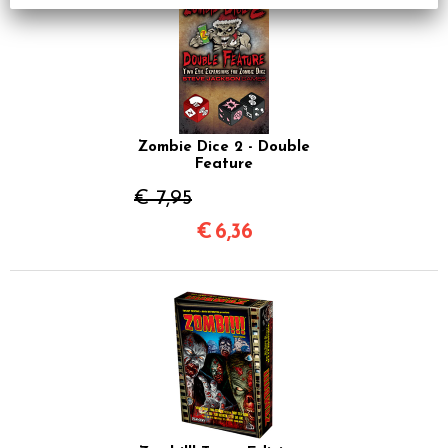
Zombie Dice 2 - Double
Feature
€ 7,95
€
6,36