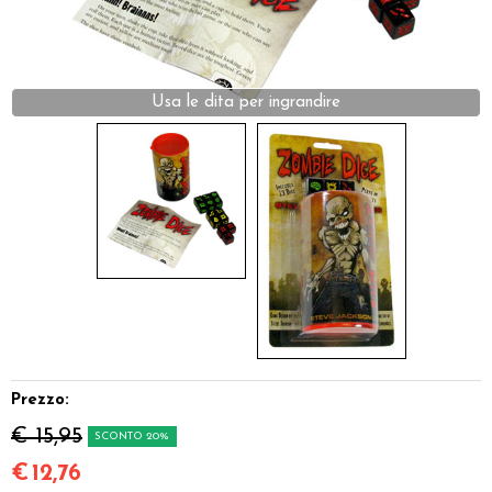
Dadi
Accessori
Usa le dita per ingrandire
Giocattoli e Gadget
Offerte del Dragone
Prezzo:
€ 15,95
SCONTO 20%
€
12,76