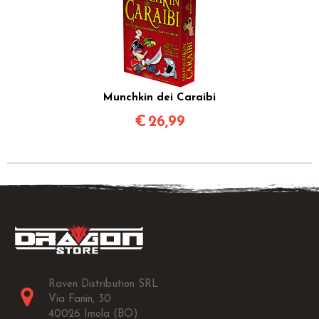
Munchkin dei Caraibi
€
26,99
Raven Distribution SRL
Via Fanin, 30
40026 Imola (BO)