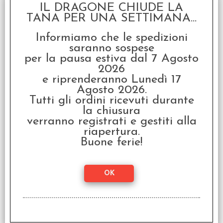
IL DRAGONE CHIUDE LA
SCONTO 20%
TANA PER UNA SETTIMANA...
Informiamo che le spedizioni
saranno sospese
per la pausa estiva dal 7 Agosto
2026
e riprenderanno Lunedì 17
Zombie Dice 3 - School
Agosto 2026.
Bus
Tutti gli ordini ricevuti durante
€ 8,99
la chiusura
verranno registrati e gestiti alla
€
7,19
riapertura.
Buone ferie!
I clienti che hanno acquistato questo
prodotto, hanno scelto anche questi
articoli
SCONTO 20%