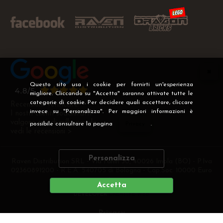
Questo sito usa i cookie per fornirti un'esperienza
migliore. Cliccando su "Accetta" saranno attivate tutte le
categorie di cookie. Per decidere quali accettare, cliccare
Recensioni Verificate
invece su "Personalizza". Per maggiori informazioni è
I nostri clienti soddisfatti
valgono più di mille parole
possibile consultare la pagina
Privacy
.
vedi le recensioni >
Personalizza
Raven Distribution SRL - Via Fanin 30, 40026 Imola (BO) - P.Iva
02360891200 - R.E.A. 540705 di Bologna - Cap.Soc. 10000 Euro
i.v
Accetta
DEVELOPER
CREATIVE WEB
Privacy
Preferenze cookie