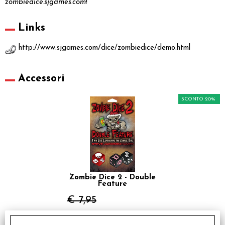
zombiedice.sjgames.com
!
Links
http://www.sjgames.com/dice/zombiedice/demo.html
Accessori
SCONTO 20%
Zombie Dice 2 - Double
Feature
€ 7,95
€
6,36