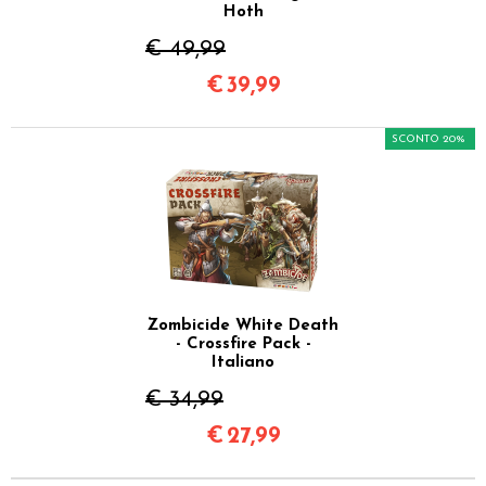
Hoth
€ 49,99
€
39,99
SCONTO 20%
Zombicide White Death
- Crossfire Pack -
Italiano
€ 34,99
€
27,99