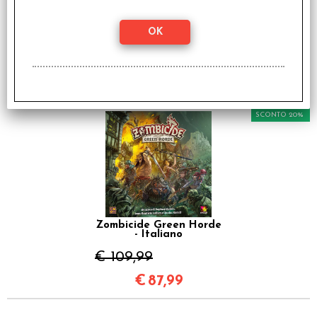
Zombicide Black Plague
- Italiano
€ 109,99
€
87,99
SCONTO 20%
Zombicide Green Horde
- Italiano
€ 109,99
€
87,99