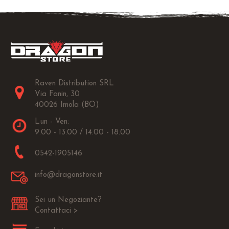
Raven Distribution SRL
Via Fanin, 30
40026 Imola (BO)
Lun - Ven:
9.00 - 13.00 / 14.00 - 18.00
0542-1905146
info@dragonstore.it
Sei un Negoziante?
Contattaci >