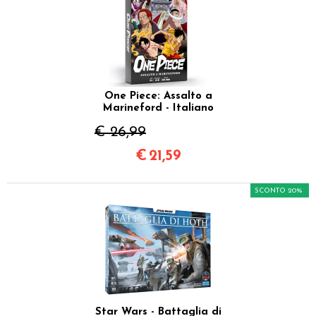
One Piece: Assalto a
Marineford - Italiano
€ 26,99
€
21,59
SCONTO 20%
Star Wars - Battaglia di