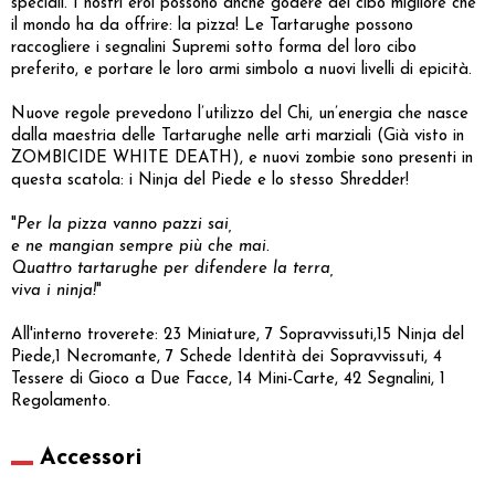
speciali. I nostri eroi possono anche godere del cibo migliore che
il mondo ha da offrire: la pizza! Le Tartarughe possono
raccogliere i segnalini Supremi sotto forma del loro cibo
preferito, e portare le loro armi simbolo a nuovi livelli di epicità.
Nuove regole prevedono l’utilizzo del Chi, un’energia che nasce
dalla maestria delle Tartarughe nelle arti marziali (Già visto in
ZOMBICIDE WHITE DEATH), e nuovi zombie sono presenti in
questa scatola: i Ninja del Piede e lo stesso Shredder!
"
Per la pizza vanno pazzi sai,
e ne mangian sempre più che mai.
Quattro tartarughe per difendere la terra,
viva i ninja!
"
All'interno troverete: 23 Miniature, 7 Sopravvissuti,15 Ninja del
Piede,1 Necromante, 7 Schede Identità dei Sopravvissuti, 4
Tessere di Gioco a Due Facce, 14 Mini-Carte, 42 Segnalini, 1
Regolamento.
Accessori