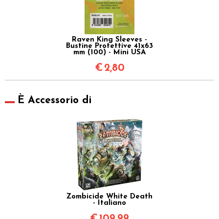
Raven King Sleeves -
Bustine Protettive 41x63
mm (100) - Mini USA
€
2,80
È Accessorio di
Zombicide White Death
- Italiano
€
109,99