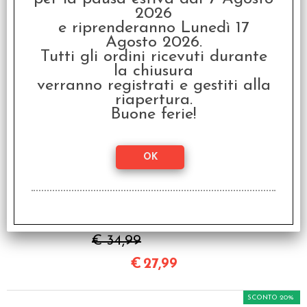
- Eternal Empire -
2026
Italiano
e riprenderanno Lunedì 17
Agosto 2026.
€
49,99
Tutti gli ordini ricevuti durante
la chiusura
SCONTO 20%
verranno registrati e gestiti alla
riapertura.
Buone ferie!
Zombicide White Death
- Climbers & Terrorcotta
Walkers - Italiano
€ 34,99
€
27,99
SCONTO 20%