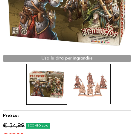
Dadi
Accessori
Giocattoli e Gadget
Offerte del Dragone
Prezzo:
€ 34,99
SCONTO 20%