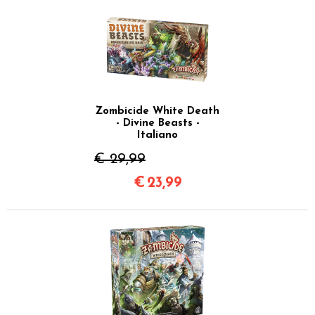
Zombicide White Death
- Divine Beasts -
Italiano
€ 29,99
€
23,99