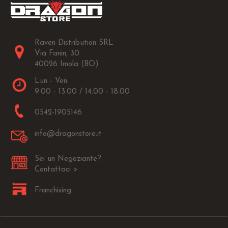
Raven Distribution SRL
Via Fanin, 30
40026 Imola (BO)
Lun - Ven:
9.00 - 13.00 / 14.00 - 18.00
0542-1905146
info@dragonstore.it
Sei un Negoziante?
Contattaci >
Franchising