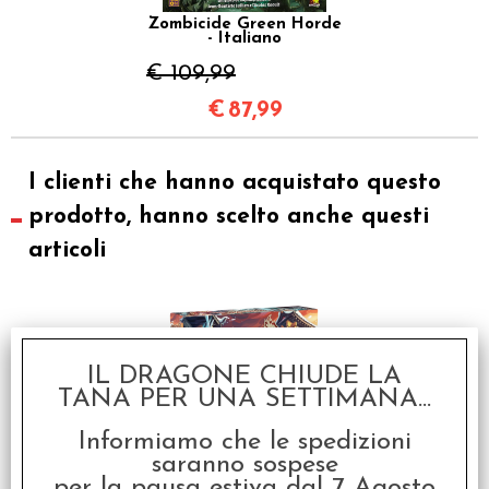
Zombicide Green Horde
- Italiano
€ 109,99
€
87,99
I clienti che hanno acquistato questo
prodotto, hanno scelto anche questi
articoli
IL DRAGONE CHIUDE LA
TANA PER UNA SETTIMANA...
Informiamo che le spedizioni
saranno sospese
Zombicide White Death
per la pausa estiva dal 7 Agosto