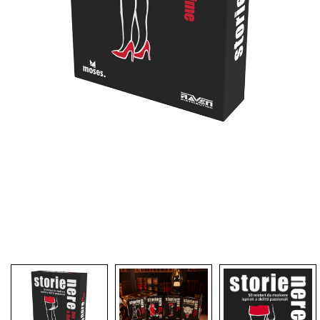
Dadi
Accessori
Giocattoli e Gadget
Offerte del Dragone