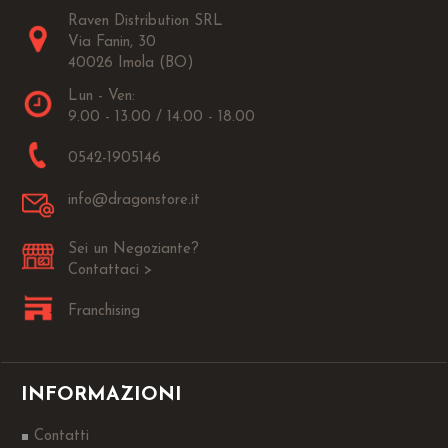
Raven Distribution SRL
Via Fanin, 30
40026 Imola (BO)
Lun - Ven:
9.00 - 13.00 / 14.00 - 18.00
0542-1905146
info@dragonstore.it
Sei un Negoziante?
Contattaci >
Franchising
INFORMAZIONI
Contatti