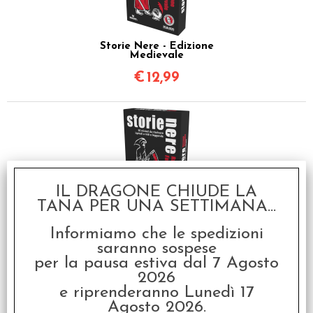
Storie Nere - Edizione
Medievale
€
12,99
IL DRAGONE CHIUDE LA
TANA PER UNA SETTIMANA...
Storie Nere - Racconti
Fantastici
Informiamo che le spedizioni
saranno sospese
€
12,99
per la pausa estiva dal 7 Agosto
2026
e riprenderanno Lunedì 17
Agosto 2026.