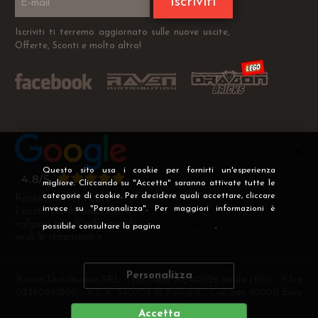
Iscriviti
Iscriviti ti terremo aggiornato sulle nuove uscite,
Offerte, Sconti e molto altro!
Questo sito usa i cookie per fornirti un'esperienza
migliore. Cliccando su "Accetta" saranno attivate tutte le
categorie di cookie. Per decidere quali accettare, cliccare
Recensioni Verificate
invece su "Personalizza". Per maggiori informazioni è
I nostri clienti soddisfatti
valgono più di mille parole
possibile consultare la pagina
Privacy
.
vedi le recensioni >
Personalizza
Raven Distribution SRL - Via Fanin 30, 40026 Imola (BO) - P.Iva
02360891200 - R.E.A. 540705 di Bologna - Cap.Soc. 10000 Euro
i.v
Accetta