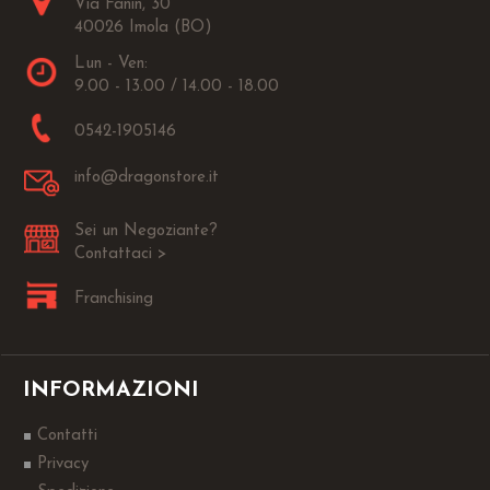
Via Fanin, 30
40026 Imola (BO)
Lun - Ven:
9.00 - 13.00 / 14.00 - 18.00
0542-1905146
info@dragonstore.it
Sei un Negoziante?
Contattaci >
Franchising
INFORMAZIONI
Contatti
Privacy