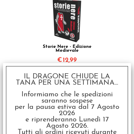
Storie Nere - Edizione
Medievale
€
12,99
IL DRAGONE CHIUDE LA
TANA PER UNA SETTIMANA...
Informiamo che le spedizioni
saranno sospese
per la pausa estiva dal 7 Agosto
2026
e riprenderanno Lunedì 17
Storie Nere - Sex &
Crime
Agosto 2026.
Tutti gli ordini ricevuti durante
€
12,99