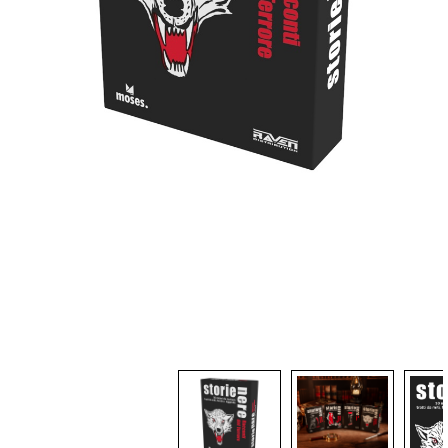
Dadi
Accessori
Giocattoli e Gadget
Offerte del Dragone