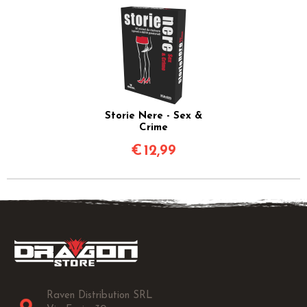
Storie Nere - Sex &
Crime
€
12,99
Raven Distribution SRL