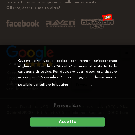
Iscriviti ti terremo aggiornato sulle nuove uscite,
Offerte, Sconti e molto altro!
Questo sito usa i cookie per fornirti un'esperienza
migliore. Cliccando su "Accetta" saranno attivate tutte le
categorie di cookie. Per decidere quali accettare, cliccare
Recensioni Verificate
invece su "Personalizza". Per maggiori informazioni è
I nostri clienti soddisfatti
valgono più di mille parole
possibile consultare la pagina
Privacy
.
vedi le recensioni >
Personalizza
Raven Distribution SRL - Via Fanin 30, 40026 Imola (BO) - P.Iva
02360891200 - R.E.A. 540705 di Bologna - Cap.Soc. 10000 Euro
i.v
Accetta
DEVELOPER
CREATIVE WEB