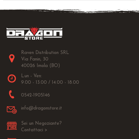
Raven Distribution SRL
Via Fanin, 30
40026 Imola (BO)
Lun - Ven:
9.00 - 13.00 / 14.00 - 18.00
0542-1905146
info@dragonstore.it
Sei un Negoziante?
Contattaci >