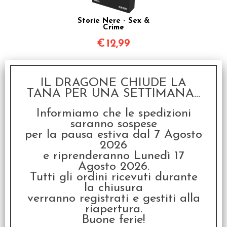
Storie Nere - Sex &
Crime
€
12,99
IL DRAGONE CHIUDE LA
TANA PER UNA SETTIMANA...
Informiamo che le spedizioni
saranno sospese
per la pausa estiva dal 7 Agosto
2026
Storie Nere - Racconti
Fantastici
e riprenderanno Lunedì 17
Agosto 2026.
€
12,99
Tutti gli ordini ricevuti durante
la chiusura
verranno registrati e gestiti alla
riapertura.
Buone ferie!