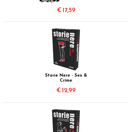
€ 21,99
€
17,59
Storie Nere - Sex &
Crime
€
12,99