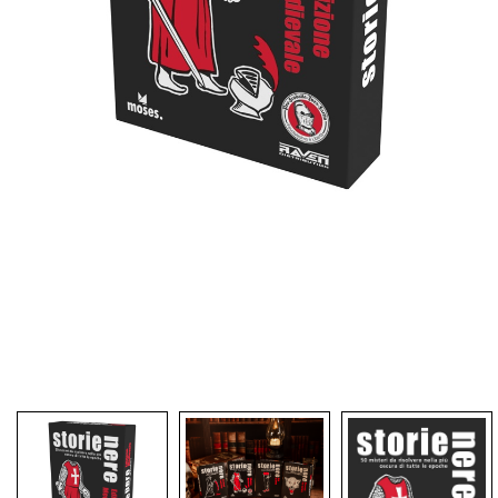
Dadi
Accessori
Giocattoli e Gadget
Offerte del Dragone