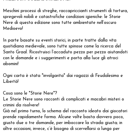
Meschini processi di streghe, raccapriccianti strumenti di tortura,
spregevoli nobili e catastrofiche condizioni igieniche: le Storie
Nere di questa edizione sono tutte ambientate nell’oscuro
Medioevo!
In parte basate su eventi storici, in parte tratte dalla vita
quotidiana medievale, sono tutte spinose come la ricerca del
Santo Graal. Ricostruisci l’accaduto pezzo per pezzo aiutandoti
con le domande e i suggerimenti e porta alla luce gli atroci
abomini!
Ogni carta è stata "involgarita" dai ragazzi di Feudalesimo e
Libertà!
Cosa sono le "Storie Nere"?
Le Storie Nere sono racconti di complicati e macabri misteri o
crimini da risolvere!
Già nel primo turno, lo schema del racconto ideato dai giocatori
prende rapidamente forma. Alcune volte basta davvero poco,
giusto due o tre domande, per imboccare la strada giusta; in
altre occasioni, invece, c’è bisogno di scervellarsi a lungo per