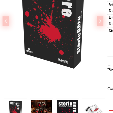
Gi
Du
Et
Di
Qu
Con