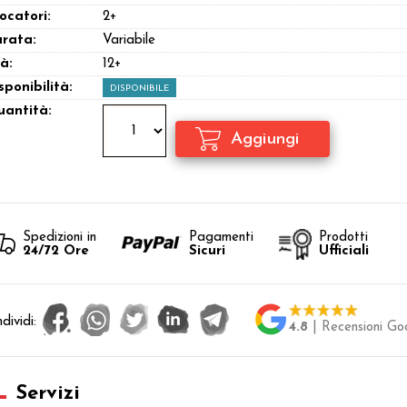
ocatori:
2+
rata:
Variabile
à:
12+
sponibilità:
DISPONIBILE
antità:
Spedizioni in
Pagamenti
Prodotti
24/72 Ore
Sicuri
Ufficiali
dividi:
4.8
| Recensioni Go
Servizi