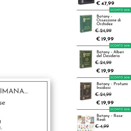
€
47,99
SCONTO 20%
Botany -
Ossessione di
Orchidee
€ 24,99
€
19,99
SCONTO 20%
Botany - Alberi
del Desiderio
€ 24,99
€
19,99
SCONTO 20%
Botany - Profumi
Insidiosi
MANA...
€ 24,99
se
€
19,99
SCONTO 20%
Botany - Rose
a
Reali
.
€ 4,99