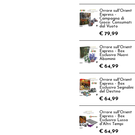
Orrore sull'Orient
Express -
Campagna di
Gioco: Consumati
dal Vuoto
€
79,99
Orrore sull'Orient
Express - Box
Esclusivo Nuovi
Abominii
€
64,99
Orrore sull'Orient
Express - Box
Esclusivo Segnalini
del Destino
€
64,99
Orrore sull'Orient
Express - Box
Esclusivo Lusso
d'Altri Tempi
€
64,99