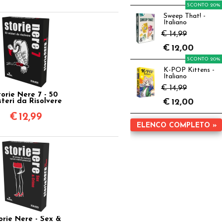
SCONTO 20%
Sweep That! -
Italiano
€ 14,99
€
12,00
SCONTO 20%
K-POP Kittens -
Italiano
€ 14,99
torie Nere 7 - 50
steri da Risolvere
€
12,00
€
12,99
ELENCO COMPLETO »
orie Nere - Sex &