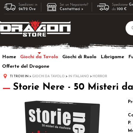
Spedizioni in
Sei un Negoziante?
Spedizione
Gr
24/72 Ore
Contattaci >
da
100 €
Home
Giochi da Tavolo
Giochi di Ruolo
Librigame
F
Offerte del Dragone
TI TROVI IN
GIOCHI DA TAVOLO
IN ITALIANO
HORROR
Storie Nere - 50 Misteri da
Pr
Co
P.
M