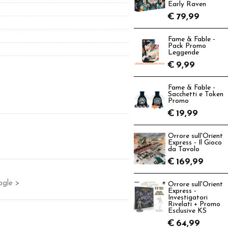
Early Raven
€
79,99
Fame & Fable -
Pack Promo
Leggende
€
9,99
Fame & Fable -
Sacchetti e Token
Promo
€
19,99
Orrore sull'Orient
Express - Il Gioco
da Tavolo
€
169,99
ogle >
Orrore sull'Orient
Express -
Investigatori
Rivelati + Promo
Esclusive KS
€
64,99