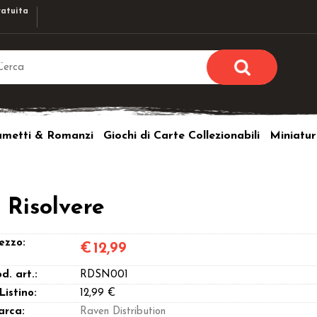
atuita
Sono già r
Per completare l'ordi
umetti & Romanzi
Giochi di Carte Collezionabili
Miniatur
utente e la passwor
pulsante 
Nome u
 Risolvere
Passw
ezzo:
€
12,99
d. art.:
RDSN001
Hai perso l
 Listino:
12,99 €
arca:
Raven Distribution