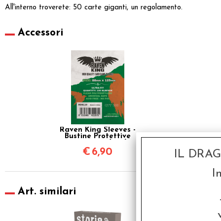
All'interno troverete: 50 carte giganti, un regolamento.
Accessori
Raven King Sleeves -
Bustine Protettive
88x125 mm (100)
€
6,90
IL DRA
I
Art. similari