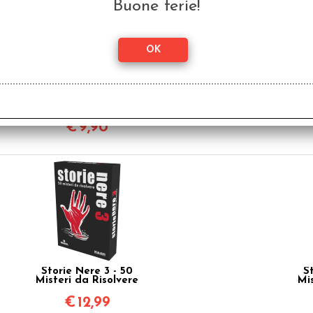
Buone ferie!
Storie Colorate - 50
Stor
Misteri Storie Nere
Mi
Junior
€
9,90
Storie Nere 3 - 50
S
Misteri da Risolvere
Mi
€
12,99