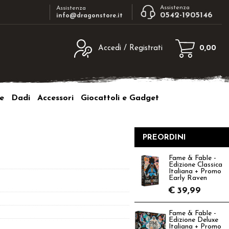
Assistenza
Assistenza
0542-1905146
info@dragonstore.it
Accedi / Registrati
0,00
egistrato
Sono un nuovo cliente
ne inserisci il nome
Se non sei ancora registrato sul nostro
e
Dadi
Accessori
Giocattoli e Gadget
d e poi clicca sul
sito clicca sul pulsante "Registrati"
"Accedi"
tente:
PREORDINI
ord:
Fame & Fable -
Edizione Classica
Italiana + Promo
Early Raven
€
39,99
a password?
Fame & Fable -
Edizione Deluxe
Italiana + Promo