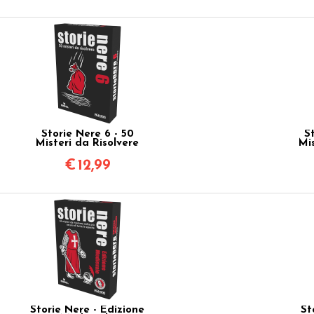
Storie Nere 6 - 50
S
Misteri da Risolvere
Mi
€
12,99
Storie Nere - Edizione
St