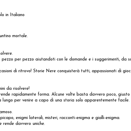
in Italiano
puntino mortale.
olvere.
to pezzo per pezzo aiutandoti con le domande e i suggerimenti, da s
ioni di ritrovo! Storie Nere conquisterà tutti, appassionati di gioco
ni da risolvere!
 prende rapidamente forma. Alcune volte basta davvero poco, giust
si a lungo per venire a capo di una storia solo apparentemente facile.
famoso.
icapo, enigmi laterali, misteri, racconti-enigma e gialli-enigma.
le rende davvero uniche.