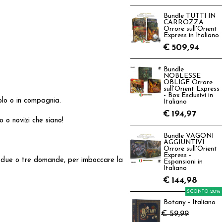
Bundle TUTTI IN
CARROZZA
Orrore sull'Orient
Express in Italiano
€
509,94
Bundle
NOBLESSE
OBLIGE Orrore
sull'Orient Express
- Box Esclusivi in
olo o in compagnia.
Italiano
€
194,97
 o novizi che siano!
Bundle VAGONI
AGGIUNTIVI
Orrore sull'Orient
Express -
o due o tre domande, per imboccare la
Espansioni in
Italiano
€
144,98
SCONTO 20%
Botany - Italiano
€ 59,99