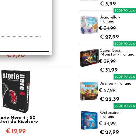
€
3,99
SCONTO 20%
Acuarella -
Italiano
€ 34,99
€
27,99
ie di Fantasmi - 50
SCONTO 20%
steri Storie Nere
Junior
Super Boss
€
9,90
Monster - Italiano
€ 39,99
€
31,99
SCONTO 20%
Archeo - Italiano
€ 27,99
€
22,39
SCONTO 20%
Octocube -
Italiano
torie Nere 4 - 50
steri da Risolvere
€ 34,99
€
12,99
€
27,99