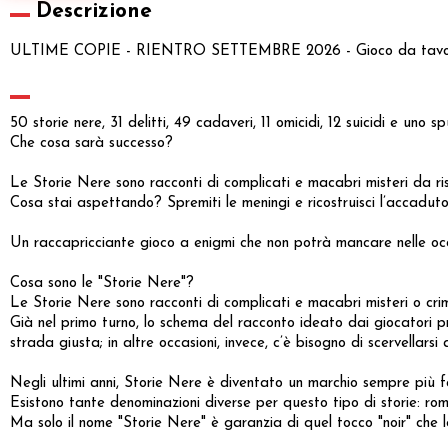
Descrizione
ULTIME COPIE - RIENTRO SETTEMBRE 2026 - Gioco da tavolo 
50 storie nere, 31 delitti, 49 cadaveri, 11 omicidi, 12 suicidi e uno s
Che cosa sarà successo?
Le Storie Nere sono racconti di complicati e macabri misteri da ris
Cosa stai aspettando? Spremiti le meningi e ricostruisci l’accadu
Un raccapricciante gioco a enigmi che non potrà mancare nelle occas
Cosa sono le "Storie Nere"?
Le Storie Nere sono racconti di complicati e macabri misteri o crimi
Già nel primo turno, lo schema del racconto ideato dai giocatori
strada giusta; in altre occasioni, invece, c’è bisogno di scervellar
Negli ultimi anni, Storie Nere è diventato un marchio sempre più 
Esistono tante denominazioni diverse per questo tipo di storie: romp
Ma solo il nome "Storie Nere" è garanzia di quel tocco "noir" che 