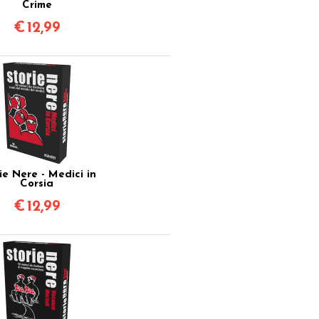
Crime
€
12,99
ie Nere - Medici in
Corsia
€
12,99