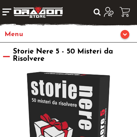
Giochi da Tavolo
Storie Nere 5 - 50 Misteri da
Risolvere
Giochi di Ruolo
Librigame
Editoria
Giochi di Carte Collezionabili
Miniature