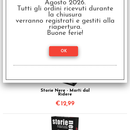
Agosto 2026.
Tutti gli ordini ricevuti durante
la chiusura
Storie Nere - Speciale
verranno registrati e gestiti alla
Cinema
riapertura.
€
12,99
Buone ferie!
Storie Nere - Morti dal
Ridere
€
12,99