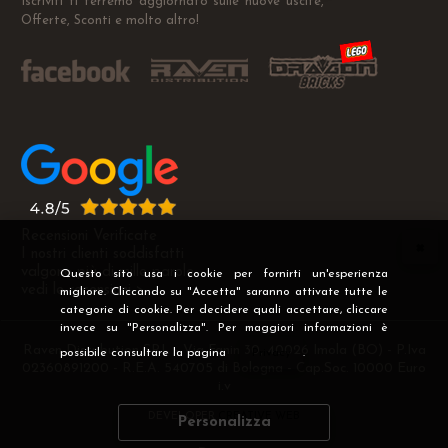
Iscriviti ti terremo aggiornato sulle nuove uscite,
Offerte, Sconti e molto altro!
Recensioni Verificate
I nostri clienti soddisfatti
valgono più di mille parole
Questo sito usa i cookie per fornirti un'esperienza
vedi le recensioni >
migliore. Cliccando su "Accetta" saranno attivate tutte le
categorie di cookie. Per decidere quali accettare, cliccare
invece su "Personalizza". Per maggiori informazioni è
Raven Distribution SRL - Via Fanin 30, 40026 Imola (BO) - P.Iva
possibile consultare la pagina
Privacy
.
02360891200 - R.E.A. 540705 di Bologna - Cap.Soc. 10000 Euro
i.v
DEVELOPER
CREATIVE WEB
Personalizza