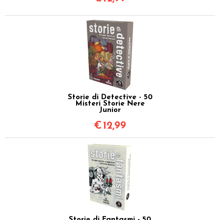
Storie di Detective - 50
Misteri Storie Nere
Junior
€
12,99
Storie di Fantasmi - 50