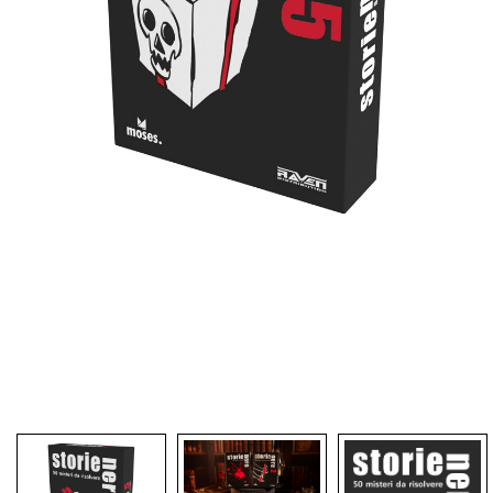
Dadi
Accessori
Giocattoli e Gadget
Offerte del Dragone