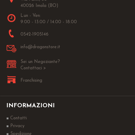
40026 Imola (BO)
Lun - Ven:
9.00 - 13.00 / 14.00 - 18.00
0542-1905146
info@dragonstore.it
Sei un Negoziante?
Contattaci >
Franchising
INFORMAZIONI
Contatti
Privacy
Spedizione