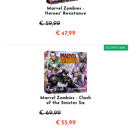
Marvel Zombies -
Heroes' Resistance
€ 59,99
€
47,99
SCONTO 20%
Marvel Zombies - Clash
of the Sinister Six
€ 69,99
€
55,99