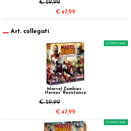
€ 59,99
€
47,99
Art. collegati
SCONTO 20%
Marvel Zombies -
Heroes' Resistance
€ 59,99
€
47,99
SCONTO 20%