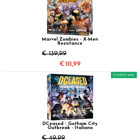
Marvel Zombies - X-Men
Resistance
€ 139,99
€
111,99
SCONTO 20%
DCeased - Gotham City
Outbreak - Italiano
€ 49,99