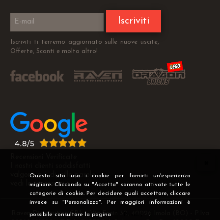
Iscriviti
Iscriviti ti terremo aggiornato sulle nuove uscite,
Offerte, Sconti e molto altro!
Recensioni Verificate
I nostri clienti soddisfatti
valgono più di mille parole
Questo sito usa i cookie per fornirti un'esperienza
vedi le recensioni >
migliore. Cliccando su "Accetta" saranno attivate tutte le
categorie di cookie. Per decidere quali accettare, cliccare
invece su "Personalizza". Per maggiori informazioni è
Raven Distribution SRL - Via Fanin 30, 40026 Imola (BO) - P.Iva
possibile consultare la pagina
Privacy
.