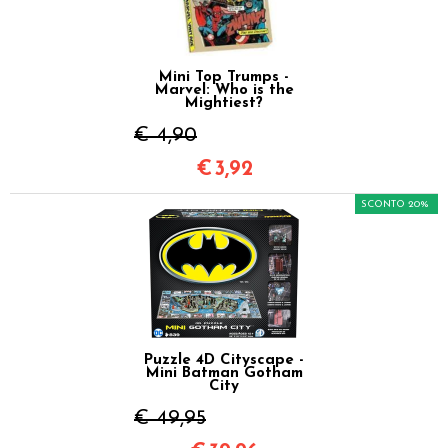
Mini Top Trumps -
Marvel: Who is the
Mightiest?
€ 4,90
€
3,92
SCONTO 20%
Puzzle 4D Cityscape -
Mini Batman Gotham
City
€ 49,95