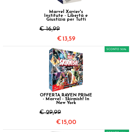
Marvel Xavier's
Institute - Libertà e
Giustizia per Tutti
€ 16,99
€
13,59
SCONTO 50%
OFFERTA RAVEN PRIME
- Marvel - Skirmish! In
New York
€ 29,99
€
15,00