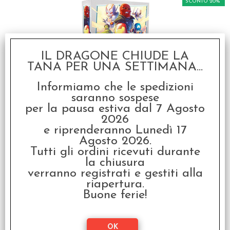
SCONTO 20%
IL DRAGONE CHIUDE LA
TANA PER UNA SETTIMANA...
Marvel United - Italiano
Informiamo che le spedizioni
saranno sospese
€ 39,99
per la pausa estiva dal 7 Agosto
€
31,99
2026
e riprenderanno Lunedì 17
SCONTO 54.3%
Agosto 2026.
Tutti gli ordini ricevuti durante
la chiusura
verranno registrati e gestiti alla
riapertura.
Buone ferie!
OFFERTA RAVEN PRIME
- FUNKO Mystery Mini
Figures Booster -