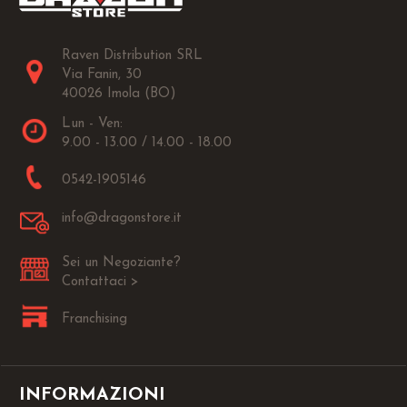
Raven Distribution SRL
Via Fanin, 30
40026 Imola (BO)
Lun - Ven:
9.00 - 13.00 / 14.00 - 18.00
0542-1905146
info@dragonstore.it
Sei un Negoziante?
Contattaci >
Franchising
INFORMAZIONI