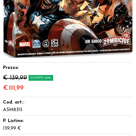
Dadi
Accessori
Giocattoli e Gadget
Offerte del Dragone
Prezzo:
€ 139,99
SCONTO 20%
€
111,99
Cod. art.:
ASM8315
P. Listino:
139,99 €