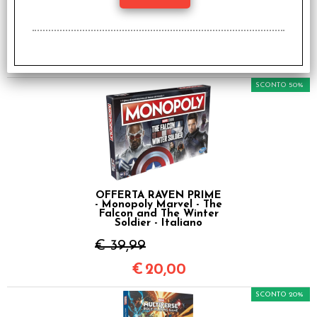
Marvel Avengers Age of
Ultron
€ 12,90
€
5,90
SCONTO 50%
OFFERTA RAVEN PRIME
- Monopoly Marvel - The
Falcon and The Winter
Soldier - Italiano
€ 39,99
€
20,00
SCONTO 20%