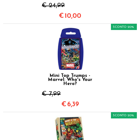
€ 24,99
€
10,00
SCONTO 20%
Mini Top Trumps -
Marvel: Who's Your
Hero?
€ 7,99
€
6,39
SCONTO 20%