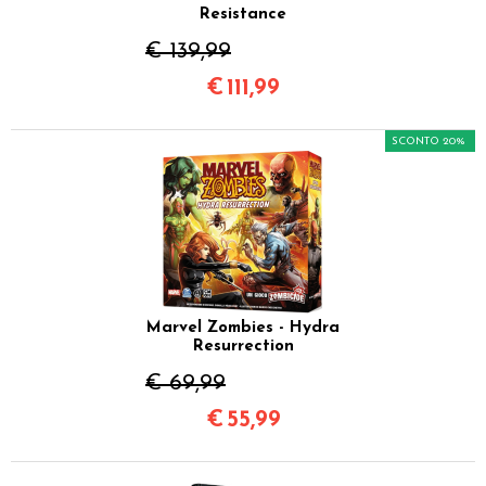
Resistance
€ 139,99
€
111,99
SCONTO 20%
Marvel Zombies - Hydra
Resurrection
€ 69,99
€
55,99