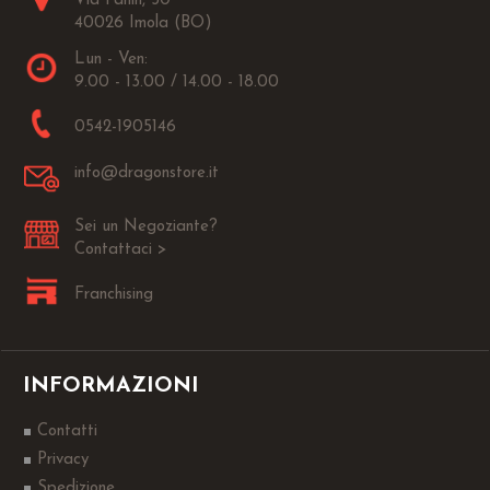
Via Fanin, 30
40026 Imola (BO)
Lun - Ven:
9.00 - 13.00 / 14.00 - 18.00
0542-1905146
info@dragonstore.it
Sei un Negoziante?
Contattaci >
Franchising
INFORMAZIONI
Contatti
Privacy
Spedizione