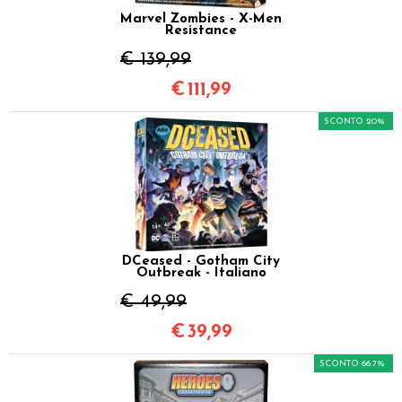
Marvel Zombies - X-Men
Resistance
€ 139,99
€
111,99
SCONTO 20%
DCeased - Gotham City
Outbreak - Italiano
€ 49,99
€
39,99
SCONTO 66.7%