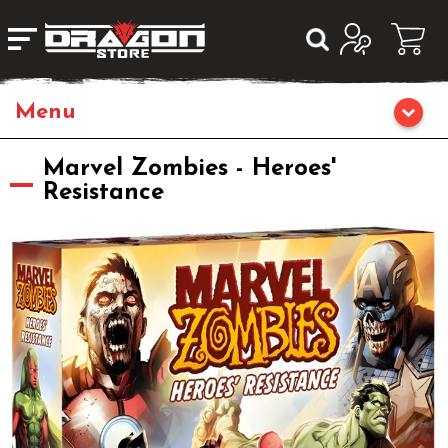
Home
Marvel Zombies - Heroes'
Resistance
Giochi di Ruolo
Librigame
Editoria
Giochi di Carte Collezionabili
Miniature