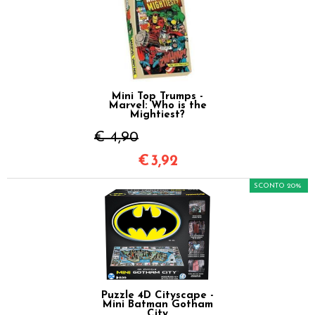
Mini Top Trumps -
Marvel: Who is the
Mightiest?
€ 4,90
€
3,92
SCONTO 20%
Puzzle 4D Cityscape -
Mini Batman Gotham
City