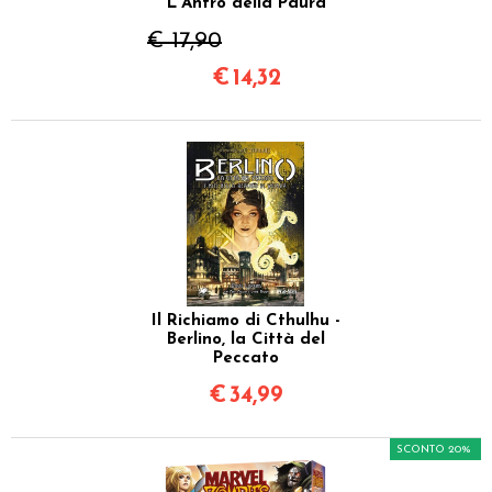
L'Antro della Paura
€ 17,90
€
14,32
Il Richiamo di Cthulhu -
Berlino, la Città del
Peccato
€
34,99
SCONTO 20%