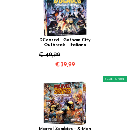
DCeased - Gotham City
Outbreak - Italiano
€ 49,99
€
39,99
SCONTO 20%
Marvel Zombies - X-Men