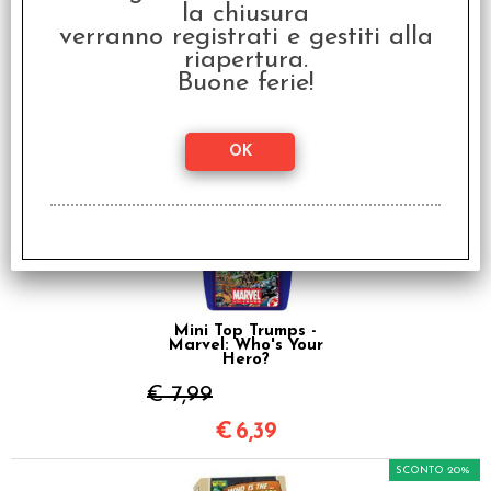
la chiusura
OFFERTA RAVEN PRIME
verranno registrati e gestiti alla
- Top Trumps Match -
Marvel
riapertura.
Buone ferie!
€ 24,99
€
10,00
SCONTO 20%
Mini Top Trumps -
Marvel: Who's Your
Hero?
€ 7,99
€
6,39
SCONTO 20%