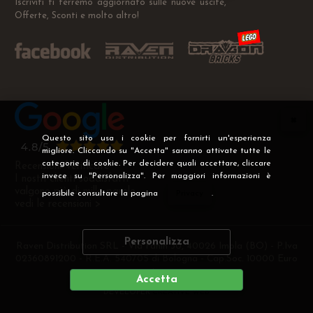
Iscriviti ti terremo aggiornato sulle nuove uscite,
Offerte, Sconti e molto altro!
Questo sito usa i cookie per fornirti un'esperienza
migliore. Cliccando su "Accetta" saranno attivate tutte le
categorie di cookie. Per decidere quali accettare, cliccare
Recensioni Verificate
invece su "Personalizza". Per maggiori informazioni è
I nostri clienti soddisfatti
valgono più di mille parole
possibile consultare la pagina
Privacy
.
vedi le recensioni >
Personalizza
Raven Distribution SRL - Via Fanin 30, 40026 Imola (BO) - P.Iva
02360891200 - R.E.A. 540705 di Bologna - Cap.Soc. 10000 Euro
i.v
Accetta
DEVELOPER
CREATIVE WEB