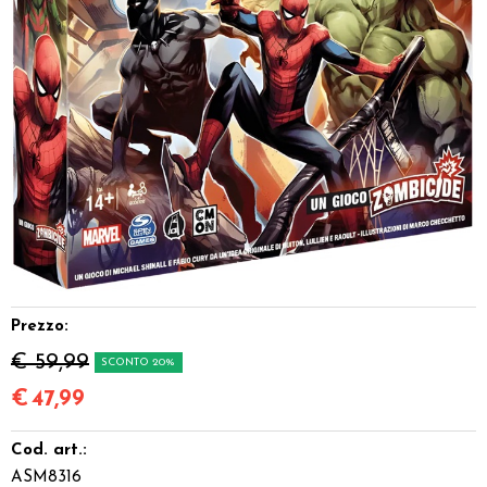
Dadi
Accessori
Giocattoli e Gadget
Offerte del Dragone
Prezzo:
€ 59,99
SCONTO 20%
€
47,99
Cod. art.:
ASM8316