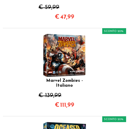
€ 59,99
€
47,99
SCONTO 20%
Marvel Zombies -
Italiano
€ 139,99
€
111,99
SCONTO 20%