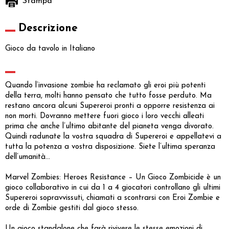
Stampa
Descrizione
Gioco da tavolo in Italiano
Quando l’invasione zombie ha reclamato gli eroi più potenti
della terra, molti hanno pensato che tutto fosse perduto. Ma
restano ancora alcuni Supereroi pronti a opporre resistenza ai
non morti. Dovranno mettere fuori gioco i loro vecchi alleati
prima che anche l’ultimo abitante del pianeta venga divorato.
Quindi radunate la vostra squadra di Supereroi e appellatevi a
tutta la potenza a vostra disposizione. Siete l’ultima speranza
dell’umanità...
Marvel Zombies: Heroes Resistance – Un Gioco Zombicide è un
gioco collaborativo in cui da 1 a 4 giocatori controllano gli ultimi
Supereroi sopravvissuti, chiamati a scontrarsi con Eroi Zombie e
orde di Zombie gestiti dal gioco stesso.
Un gioco standalone che farà rivivere le stesse emozioni di