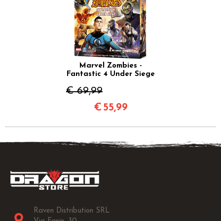
Marvel Zombies -
Fantastic 4 Under Siege
€ 69,99
€
55,99
Raven Distribution SRL