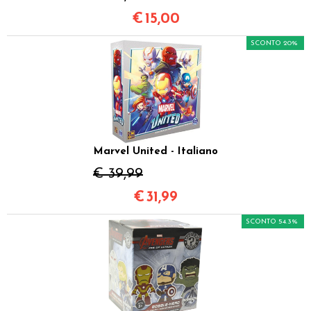
€
15,00
SCONTO 20%
Marvel United - Italiano
€ 39,99
€
31,99
SCONTO 54.3%