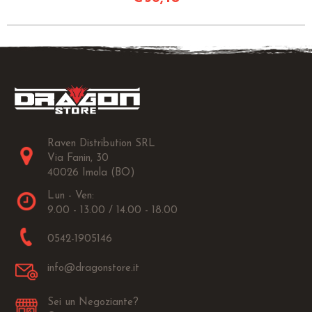
Raven Distribution SRL
Via Fanin, 30
40026 Imola (BO)
Lun - Ven:
9.00 - 13.00 / 14.00 - 18.00
0542-1905146
info@dragonstore.it
Sei un Negoziante?