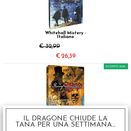
Whitehall Mistery -
Italiano
€ 32,99
€
26,39
SCONTO 20%
Penny Dreadfuls - Gli
Orrori di Londra
IL DRAGONE CHIUDE LA
TANA PER UNA SETTIMANA...
€ 49,99