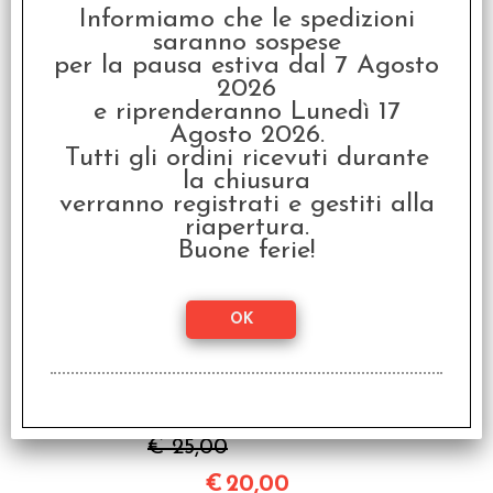
€
39,99
Informiamo che le spedizioni
saranno sospese
per la pausa estiva dal 7 Agosto
2026
I clienti che hanno acquistato questo
e riprenderanno Lunedì 17
prodotto, hanno scelto anche questi
Agosto 2026.
articoli
Tutti gli ordini ricevuti durante
la chiusura
verranno registrati e gestiti alla
SCONTO 20%
riapertura.
Buone ferie!
C'Era Una Volta -
Nuova Edizione
€ 25,00
€
20,00