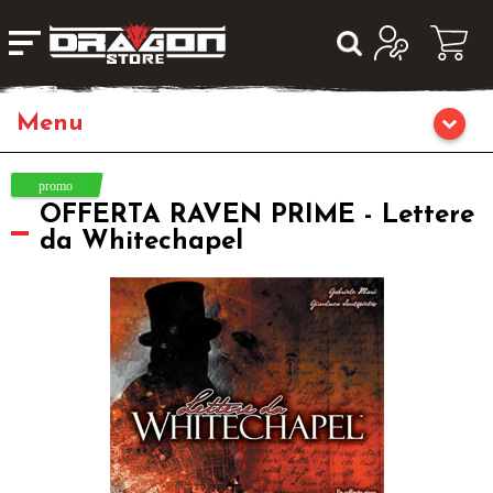
Home
OFFERTA RAVEN PRIME - Lettere
Giochi di Ruolo
da Whitechapel
Librigame
Editoria
Giochi di Carte Collezionabili
Miniature