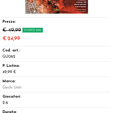
Dadi
Accessori
Prezzo:
€ 49,99
SCONTO 50%
Giocattoli e Gadget
€
24,99
Offerte del Dragone
Cod. art.:
GU062
P. Listino:
49,99 €
Marca:
Giochi Uniti
Giocatori:
2-6
Durata: