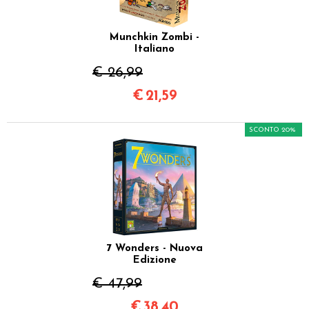
Munchkin Zombi -
Italiano
€ 26,99
€
21,59
SCONTO 20%
7 Wonders - Nuova
Edizione
€ 47,99
€
38,40