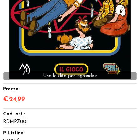
Dadi
Accessori
Giocattoli e Gadget
Offerte del Dragone
Prezzo:
€
24,99
Cod. art.:
RDMPZ001
P. Listino: