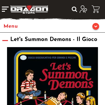
Home
Let's Summon Demons - Il Gioco
Giochi di Ruolo
Librigame
Fumetti & Romanzi
Giochi di Carte Collezionabili
Miniature