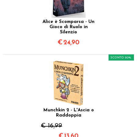
Alice è Scomparsa - Un
Gioco di Ruolo in
Silenzio
€
24,90
SCONTO 20%
Munchkin 2 - L'Ascia o
Raddoppia
€ 16,99
€
13,60