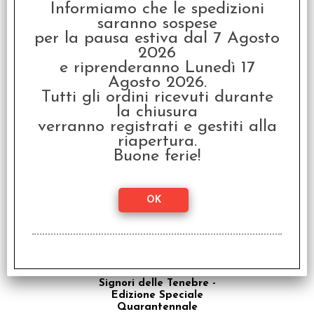
Informiamo che le spedizioni
saranno sospese
per la pausa estiva dal 7 Agosto
2026
e riprenderanno Lunedì 17
Munchkin - Italiano
Agosto 2026.
€ 21,99
Tutti gli ordini ricevuti durante
la chiusura
€
17,59
verranno registrati e gestiti alla
riapertura.
Buone ferie!
Lupo Solitario Vol.1 - I
Signori delle Tenebre -
Edizione Speciale
Quarantennale