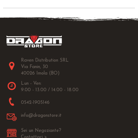
Raven Distribution SRL
Via Fanin, 30
40026 Imola (BO)
Lun - Ven:
9.00 - 13.00 / 14.00 - 18.00
0542-1905146
info@dragonstore.it
Sei un Negoziante?
Contattaci >