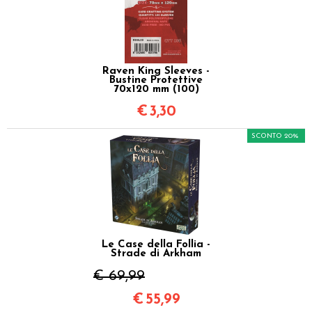
Raven King Sleeves -
Bustine Protettive
70x120 mm (100)
€
3,30
SCONTO 20%
Le Case della Follia -
Strade di Arkham
€ 69,99
€
55,99