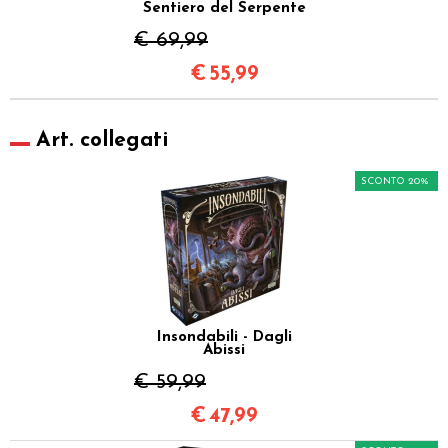
Sentiero del Serpente
€ 69,99
€
55,99
Art. collegati
SCONTO 20%
Insondabili - Dagli
Abissi
€ 59,99
€
47,99