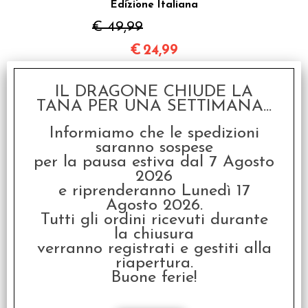
Edizione Italiana
€ 49,99
€
24,99
IL DRAGONE CHIUDE LA
TANA PER UNA SETTIMANA...
Informiamo che le spedizioni
saranno sospese
per la pausa estiva dal 7 Agosto
2026
Orrore sull'Orient
e riprenderanno Lunedì 17
Express - Il Gioco da
Tavolo
Agosto 2026.
Tutti gli ordini ricevuti durante
€
169,99
la chiusura
verranno registrati e gestiti alla
SCONTO 50%
riapertura.
Buone ferie!