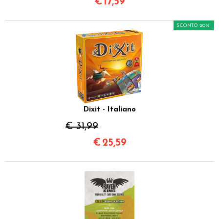
€
17,59
SCONTO 20%
Dixit - Italiano
€ 31,99
€
25,59