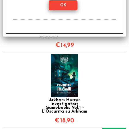
OFFERTA RAVEN PRIME
- Kingsport Festival - Il
Gioco di Carte
€ 29,99
€
14,99
Arkham Horror
Investigators
Gamebooks Vol.1 -
L'Oscurità su Arkham
€
18,90