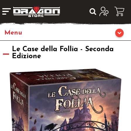
Giochi da Tavolo
Le Case della Follia - Seconda
Edizione
Giochi di Ruolo
Librigame
Editoria
Giochi di Carte Collezionabili
Miniature