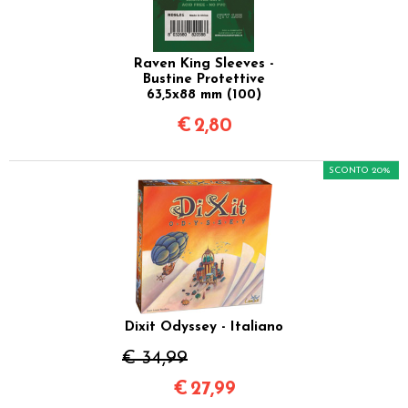
Raven King Sleeves -
Bustine Protettive
63,5x88 mm (100)
€
2,80
SCONTO 20%
Dixit Odyssey - Italiano
€ 34,99
€
27,99