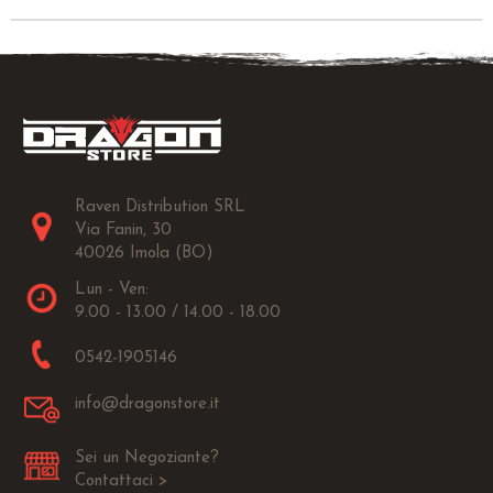
Raven Distribution SRL
Via Fanin, 30
40026 Imola (BO)
Lun - Ven:
9.00 - 13.00 / 14.00 - 18.00
0542-1905146
info@dragonstore.it
Sei un Negoziante?
Contattaci >