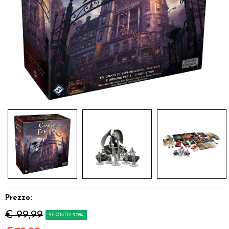
Dadi
Accessori
Giocattoli e Gadget
Offerte del Dragone
Prezzo:
€ 99,99
SCONTO 20%