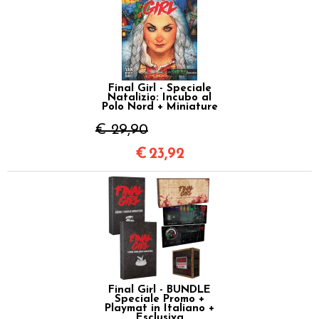
Final Girl - Speciale
Natalizio: Incubo al
Polo Nord + Miniature
€ 29,90
€
23,92
Final Girl - BUNDLE
Speciale Promo +
Playmat in Italiano +
Esclusiva