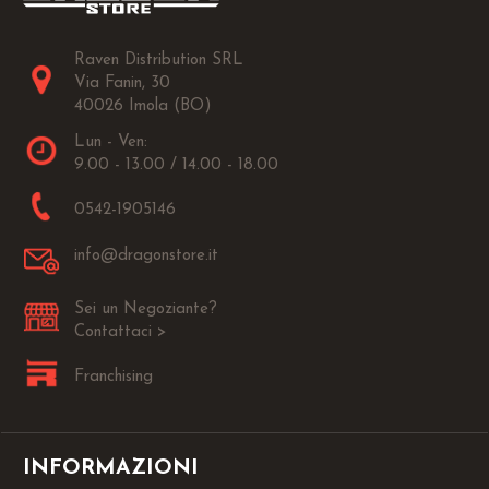
Raven Distribution SRL
Via Fanin, 30
40026 Imola (BO)
Lun - Ven:
9.00 - 13.00 / 14.00 - 18.00
0542-1905146
info@dragonstore.it
Sei un Negoziante?
Contattaci >
Franchising
INFORMAZIONI