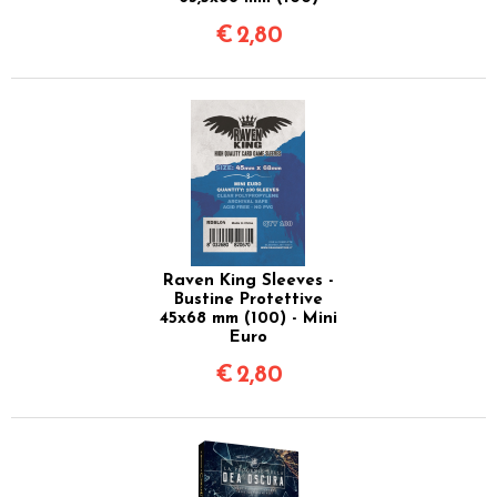
€
2,80
Raven King Sleeves -
Bustine Protettive
45x68 mm (100) - Mini
Euro
€
2,80