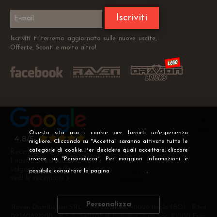
Iscriviti
Iscriviti ti terremo aggiornato sulle nuove uscite,
Offerte, Sconti e molto altro!
Questo sito usa i cookie per fornirti un'esperienza
migliore. Cliccando su "Accetta" saranno attivate tutte le
categorie di cookie. Per decidere quali accettare, cliccare
Recensioni Verificate
invece su "Personalizza". Per maggiori informazioni è
I nostri clienti soddisfatti
valgono più di mille parole
possibile consultare la pagina
Privacy
.
vedi le recensioni >
Personalizza
Raven Distribution SRL - Via Fanin 30, 40026 Imola (BO) - P.Iva
02360891200 - R.E.A. 540705 di Bologna - Cap.Soc. 10000 Euro