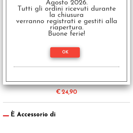
Agosto 2026.
Final Girl - Stagione 1:
Tutti gli ordini ricevuti durante
Miniature Veicoli
la chiusura
€
14,90
verranno registrati e gestiti alla
riapertura.
Buone ferie!
Final Girl - Stagione 1:
Miniature Uccelli
€
24,90
È Accessorio di