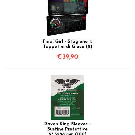
Final Girl - Stagione 1:
Tappetini di Gioco (2)
€
39,90
Raven King Sleeves -
Bustine Protettive
63,5x88 mm (100)