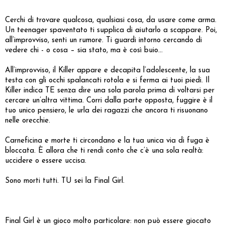
Cerchi di trovare qualcosa, qualsiasi cosa, da usare come arma.
Un teenager spaventato ti supplica di aiutarlo a scappare. Poi,
all’improvviso, senti un rumore. Ti guardi intorno cercando di
vedere chi - o cosa – sia stato, ma è così buio...
All’improvviso, il Killer appare e decapita l’adolescente, la sua
testa con gli occhi spalancati rotola e si ferma ai tuoi piedi. Il
Killer indica TE senza dire una sola parola prima di voltarsi per
cercare un’altra vittima. Corri dalla parte opposta, fuggire è il
tuo unico pensiero, le urla dei ragazzi che ancora ti risuonano
nelle orecchie.
Carneficina e morte ti circondano e la tua unica via di fuga è
bloccata. È allora che ti rendi conto che c’è una sola realtà:
uccidere o essere uccisa.
Sono morti tutti. TU sei la Final Girl.
Final Girl è un gioco molto particolare: non può essere giocato