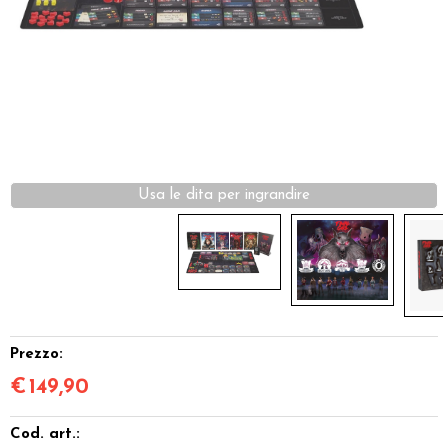
Dadi
Accessori
Giocattoli e Gadget
Offerte del Dragone
Prezzo:
€
149,90
Cod. art.: