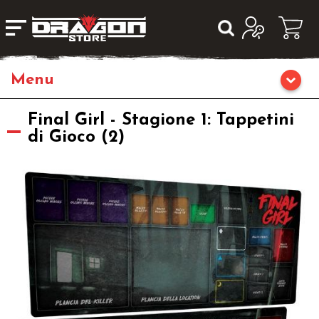
Giochi da Tavolo
Final Girl - Stagione 1: Tappetini
di Gioco (2)
Giochi di Ruolo
Librigame
Fumetti & Romanzi
Giochi di Carte Collezionabili
Miniature