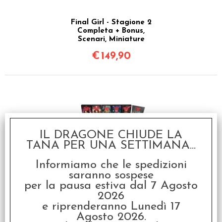
Final Girl - Stagione 2
Completa + Bonus,
Scenari, Miniature
€
149,90
IL DRAGONE CHIUDE LA
TANA PER UNA SETTIMANA...
Informiamo che le spedizioni
Final Girl - Stagione 1
saranno sospese
Completa - Gioco Base
+ Bonus, Scenari,
per la pausa estiva dal 7 Agosto
Miniature
2026
e riprenderanno Lunedì 17
€
179,90
Agosto 2026.