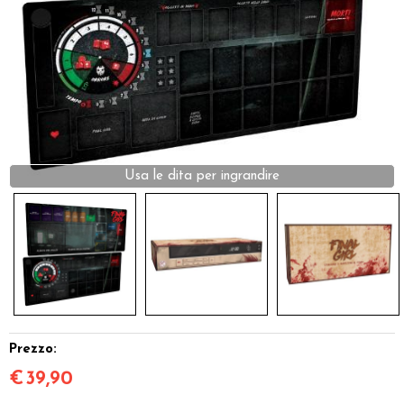
Dadi
Accessori
Giocattoli e Gadget
Offerte del Dragone
Prezzo:
€
39,90