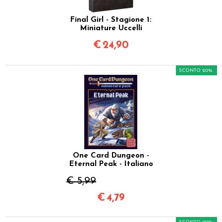
Final Girl - Stagione 1:
Miniature Uccelli
€
24,90
SCONTO 20%
One Card Dungeon -
Eternal Peak - Italiano
€ 5,99
€
4,79