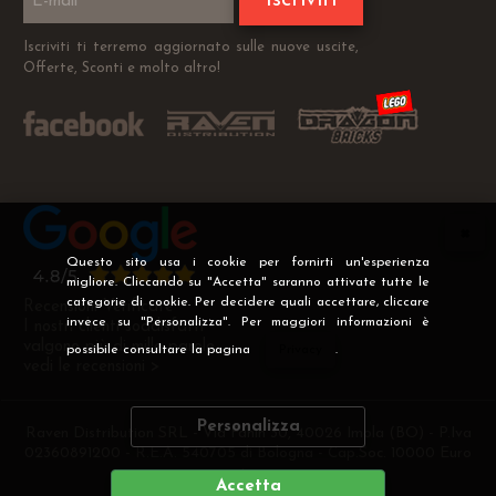
Iscriviti
Iscriviti ti terremo aggiornato sulle nuove uscite,
Offerte, Sconti e molto altro!
Questo sito usa i cookie per fornirti un'esperienza
migliore. Cliccando su "Accetta" saranno attivate tutte le
categorie di cookie. Per decidere quali accettare, cliccare
Recensioni Verificate
invece su "Personalizza". Per maggiori informazioni è
I nostri clienti soddisfatti
valgono più di mille parole
possibile consultare la pagina
Privacy
.
vedi le recensioni >
Personalizza
Raven Distribution SRL - Via Fanin 30, 40026 Imola (BO) - P.Iva
02360891200 - R.E.A. 540705 di Bologna - Cap.Soc. 10000 Euro
i.v
Accetta