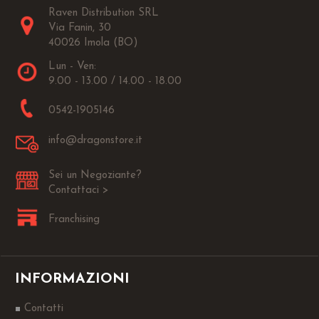
Raven Distribution SRL
Via Fanin, 30
40026 Imola (BO)
Lun - Ven:
9.00 - 13.00 / 14.00 - 18.00
0542-1905146
info@dragonstore.it
Sei un Negoziante?
Contattaci >
Franchising
INFORMAZIONI
Contatti