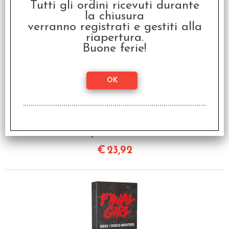
Tutti gli ordini ricevuti durante
SCONTO 20%
la chiusura
verranno registrati e gestiti alla
riapertura.
Buone ferie!
Final Girl - Speciale
Natalizio: Incubo al
Polo Nord + Miniature
€ 29,90
€
23,92