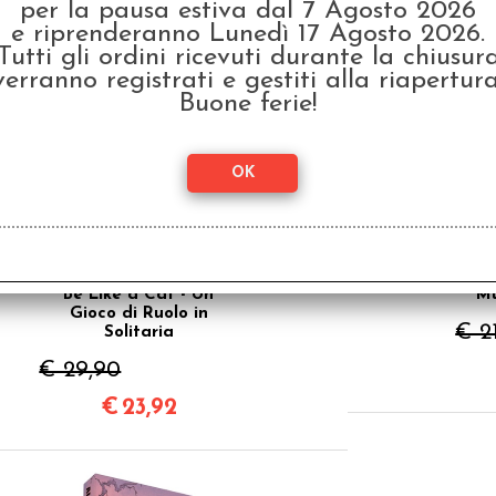
per la pausa estiva dal 7 Agosto 2026
e riprenderanno Lunedì 17 Agosto 2026.
Tutti gli ordini ricevuti durante la chiusur
odotto, hanno scelto anche questi articoli
verranno registrati e gestiti alla riapertura
Buone ferie!
SCONTO 20%
Be Like a Cat - Un
Mu
Gioco di Ruolo in
€ 2
Solitaria
€ 29,90
€
23,92