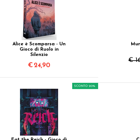
Alice è Scomparsa - Un
Mun
Gioco di Ruolo in
Silenzio
€ 1
€
24,90
SCONTO 20%
Eat the Reich - Gioco di
C