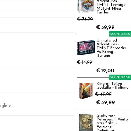
Adventures -
TMNT Teenage
Mutant Ninja
Turtles
€ 74,99
€
59,99
SCONTO 20%
Unmatched
Adventures -
TMNT Shredder
Vs Krang -
Italiano
€ 14,99
€
12,00
SCONTO 20%
King of Tokyo
Godzilla - Italiano
€ 49,99
€
39,99
ogle >
Grahame -
Petersen: Il Vento
tra i Salici -
Edizione
Definitiva