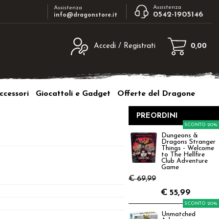
Assistenza
Assistenza
0542-1905146
info@dragonstore.it
Accedi / Registrati
0,00
egistrato
Sono un nuovo cliente
ne inserisci il nome
Se non sei ancora registrato sul nostro
ccessori
Giocattoli e Gadget
Offerte del Dragone
d e poi clicca sul
sito clicca sul pulsante "Registrati"
"Accedi"
PREORDINI
tente:
SCONTO 20%
Dungeons &
Dragons Stranger
ord:
Things - Welcome
to The Hellfire
Club Adventure
Game
€ 69,99
€
55,99
a password?
SCONTO 20%
Unmatched