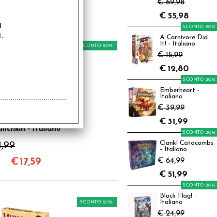
€ 69,98
€
55,98
a
SCONTO 20%
.
A Carnivore Did
It! - Italiano
SCONTO 20%
€ 15,99
€
12,80
SCONTO 20%
Emberheart -
Italiano
€ 39,99
€
31,99
nchkin - Italiano
SCONTO 20%
Clank! Catacombs
1,99
- Italiano
€
17,59
€ 64,99
€
51,99
SCONTO 20%
Black Flag! -
Italiano
SCONTO 20%
€ 24,99