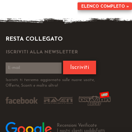
ELENCO COMPLETO »
RESTA COLLEGATO
ISCRIVITI ALLA NEWSLETTER
Iscriviti
Iscriviti ti terremo aggiornato sulle nuove uscite,
Offerte, Sconti e molto altro!
Recensioni Verificate
I nostri clienti soddisfatti