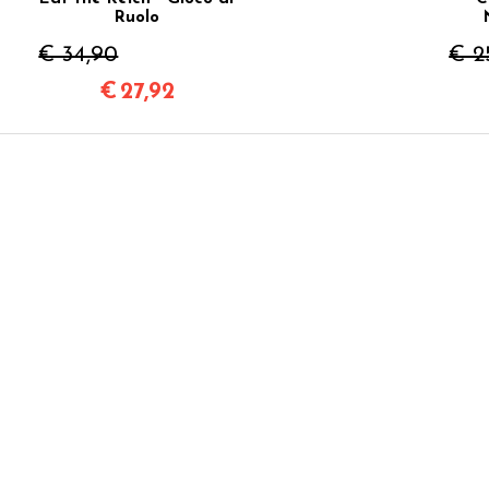
Ruolo
€ 34,90
€ 2
€
27,92