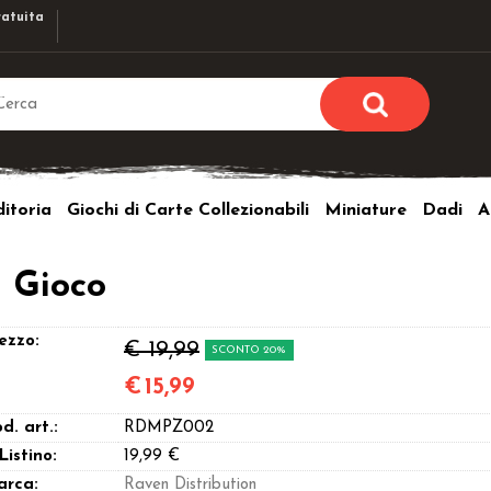
atuita
Sono già r
Per completare l'ordi
itoria
Giochi di Carte Collezionabili
Miniature
Dadi
A
utente e la passwor
pulsante 
Nome u
l Gioco
Passw
ezzo:
€ 19,99
SCONTO 20%
€
15,99
d. art.:
RDMPZ002
Hai perso l
 Listino:
19,99 €
arca:
Raven Distribution