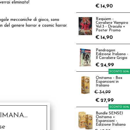
errai eliminato!
€
14,90
Requiem -
ingole meccaniche di gioco, sono
Cavaliere Vampiro
n del genere horror e cosmic horror.
Vol.3 - Dracula +
Poster Promo
€
14,90
Pendragon
Edizione Italiana -
Il Cavaliere Grigio
€
24,99
SCONTO 20%
Onitama - Box
Espansioni in
Italiano
€ 34,99
€
27,99
SCONTO 20%
Bundle SENSEI
MANA...
Onitama +
Espansioni -
Edizione Italiana
se