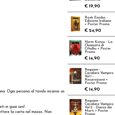
€
19,90
Rook Exodus -
Edizione Italiana
+ Poster Promo
€
24,90
Norm Konyu - La
Chiamata di
Cthulhu + Poster
Promo
€
14,90
Requiem -
Cavaliere Vampiro
Vol.1 -
Resurrezione +
Poster Promo
€
14,90
una. Ogni persona al tavolo incarna un
Requiem -
Cavaliere Vampiro
ti in guai seri!
Vol.2 - Danza dei
Morti + Poster
ettere la carta nel mazzo. Non
Promo