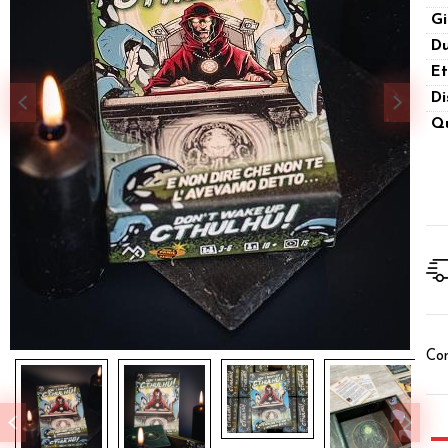
Gi
Du
Et
Di
Qu
Con