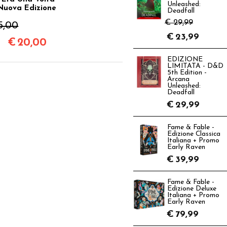
Unleashed:
Nuova Edizione
Deadfall
€ 29,99
5,00
€
23,99
€
20,00
EDIZIONE
LIMITATA - D&D
5th Edition -
Arcana
Unleashed:
Deadfall
€
29,99
Fame & Fable -
Edizione Classica
Italiana + Promo
Early Raven
€
39,99
Fame & Fable -
Edizione Deluxe
Italiana + Promo
Early Raven
€
79,99